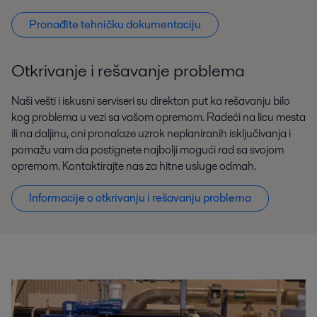
Pronađite tehničku dokumentaciju
Otkrivanje i rešavanje problema
Naši vešti i iskusni serviseri su direktan put ka rešavanju bilo
kog problema u vezi sa vašom opremom. Radeći na licu mesta
ili na daljinu, oni pronalaze uzrok neplaniranih isključivanja i
pomažu vam da postignete najbolji mogući rad sa svojom
opremom. Kontaktirajte nas za hitne usluge odmah.
Informacije o otkrivanju i rešavanju problema