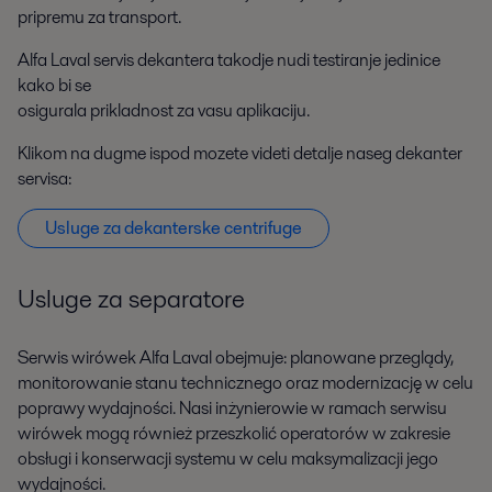
pripremu za transport.
Alfa Laval servis dekantera takodje nudi testiranje jedinice
kako bi se
osigurala prikladnost za vasu aplikaciju.
Klikom na dugme ispod mozete videti detalje naseg dekanter
servisa:
Usluge za dekanterske centrifuge
Usluge za separatore
Serwis wirówek Alfa Laval obejmuje: planowane przeglądy,
monitorowanie stanu technicznego oraz modernizację w celu
poprawy wydajności. Nasi inżynierowie w ramach serwisu
wirówek mogą również przeszkolić operatorów w zakresie
obsługi i konserwacji systemu w celu maksymalizacji jego
wydajności.