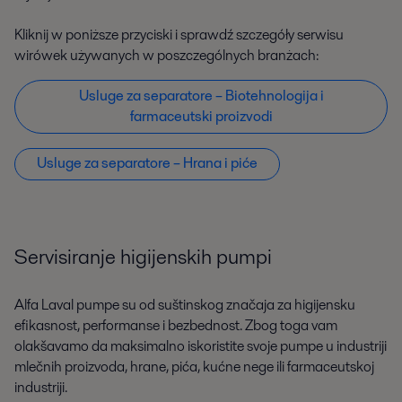
Kliknij w poniższe przyciski i sprawdź szczegóły serwisu
wirówek używanych w poszczególnych branżach:
Usluge za separatore – Biotehnologija i
farmaceutski proizvodi
Usluge za separatore – Hrana i piće
Servisiranje higijenskih pumpi
Alfa Laval pumpe su od suštinskog značaja za higijensku
efikasnost, performanse i bezbednost. Zbog toga vam
olakšavamo da maksimalno iskoristite svoje pumpe u industriji
mlečnih proizvoda, hrane, pića, kućne nege ili farmaceutskoj
industriji.