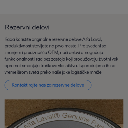
Rezervni delovi
Kada koristite originalne rezervne delove Alfa Laval,
produktivnost stavljate na prvo mesto. Proizvedeni sa
znanjem i preciznošću OEM, naši delovi omogućuju
funkcionalnost i rad bez zastoja koji produžavaju životni vek
opreme i smanjuju troškove vlasništva. Isporučujemo ih na
vreme širom sveta preko naše jake logističke mreže.
Kontaktirajte nas za rezervne delove