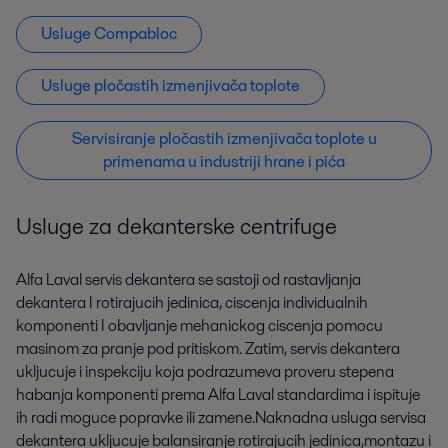
Usluge Compabloc
Usluge pločastih izmenjivača toplote
Servisiranje pločastih izmenjivača toplote u
primenama u industriji hrane i pića
Usluge za dekanterske centrifuge
Alfa Laval servis dekantera se sastoji od rastavljanja
dekantera I rotirajucih jedinica, ciscenja individualnih
komponenti I obavljanje mehanickog ciscenja pomocu
masinom za pranje pod pritiskom. Zatim, servis dekantera
ukljucuje i inspekciju koja podrazumeva proveru stepena
habanja komponenti prema Alfa Laval standardima i ispituje
ih radi moguce popravke ili zamene.Naknadna usluga servisa
dekantera ukljucuje balansiranje rotirajucih jedinica,montazu i