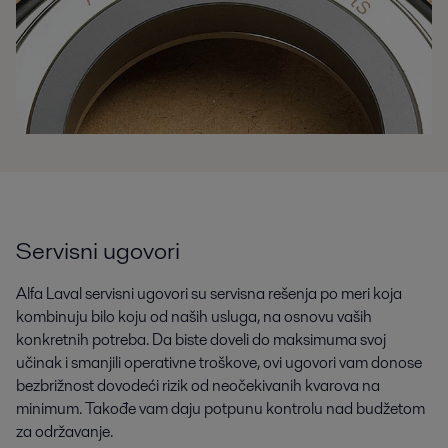
Servisni ugovori
Alfa Laval servisni ugovori su servisna rešenja po meri koja
kombinuju bilo koju od naših usluga, na osnovu vaših
konkretnih potreba. Da biste doveli do maksimuma svoj
učinak i smanjili operativne troškove, ovi ugovori vam donose
bezbrižnost dovodeći rizik od neočekivanih kvarova na
minimum. Takođe vam daju potpunu kontrolu nad budžetom
za održavanje.