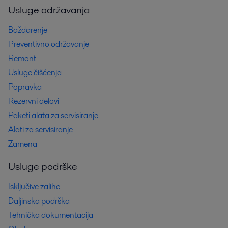
Usluge održavanja
Baždarenje
Preventivno održavanje
Remont
Usluge čišćenja
Popravka
Rezervni delovi
Paketi alata za servisiranje
Alati za servisiranje
Zamena
Usluge podrške
Isključive zalihe
Daljinska podrška
Tehnička dokumentacija