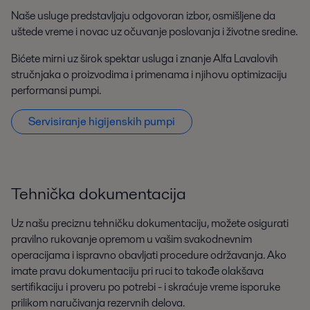
Naše usluge predstavljaju odgovoran izbor, osmišljene da
uštede vreme i novac uz očuvanje poslovanja i životne sredine.
Bićete mirni uz širok spektar usluga i znanje Alfa Lavalovih
stručnjaka o proizvodima i primenama i njihovu optimizaciju
performansi pumpi.
Servisiranje higijenskih pumpi
Tehnička dokumentacija
Uz našu preciznu tehničku dokumentaciju, možete osigurati
pravilno rukovanje opremom u vašim svakodnevnim
operacijama i ispravno obavljati procedure održavanja. Ako
imate pravu dokumentaciju pri ruci to takođe olakšava
sertifikaciju i proveru po potrebi - i skraćuje vreme isporuke
prilikom naručivanja rezervnih delova.