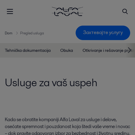
Захтевајте услугу
Dom
Pregled usluga
Tehnička dokumentacija
Obuka
Otkrivanje i rešavanje prob
Usluge za vaš uspeh
Kada se obratite kompaniji Alfa Laval za usluge i delove,
osećate spremnost i pouzdanost koja štedi vaše vreme i novac
– dok pravite odgovoran izbor za bezbednost i životnu sredinu.