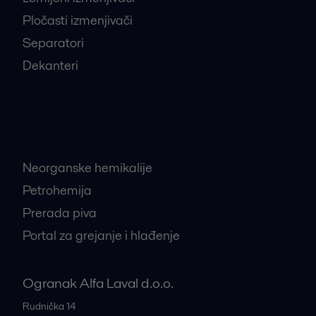
Pločasti izmenjivači
Separatori
Dekanteri
Najtraženije industrije
Neorganske hemikalije
Petrohemija
Prerada piva
Portal za grejanje i hlađenje
Ogranak Alfa Laval d.o.o.
Rudnička 14