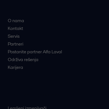
Brze veze
O nama
Kontakt
Servis
Partneri
Postanite partner Alfa Laval
Održiva rešenja
Karijera
Najtraženiji proizvodi
Lemljeni izmenjivači