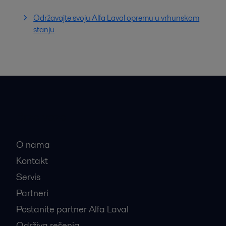
Održavajte svoju Alfa Laval opremu u vrhunskom
stanju
Brze veze
O nama
Kontakt
Servis
Partneri
Postanite partner Alfa Laval
Održiva rešenja