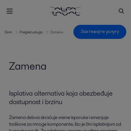
Захтевајте услугу
Dom
Pregled usluga
Zamena
Zamena
Isplativa alternativa koja obezbeđuje
dostupnost i brzinu
Zamena delova skraćuje vreme isporuke i smanjuje
troškove za mnoge komponente, što je čini isplativijom od
kupovine novih. Za odabranu opremu nudimo program