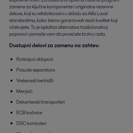
zamene za ključne komponente i originalne rezervne
delove, koji su refabrikovani u skladu sa Alfa Laval
standardima, kako bismo garantovali visok kvalitet koji
očekujete. To je isplativa alternativa tradicionalnoj
popravci i pomaže vam da povećate brzinu rada.
Dostupni delovi za zamenu na zahtev:
Rotirajući sklopovi
Posude separatora
Vretenasti kertridži
Menjači
Dekanterski transporteri
ECB kočnice
DSC kontroleri