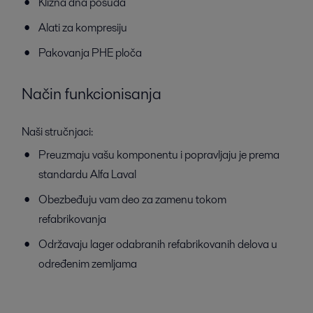
Klizna dna posuda
Alati za kompresiju
Pakovanja PHE ploča
Način funkcionisanja
Naši stručnjaci:
Preuzmaju vašu komponentu i popravljaju je prema
standardu Alfa Laval
Obezbeđuju vam deo za zamenu tokom
refabrikovanja
Održavaju lager odabranih refabrikovanih delova u
određenim zemljama