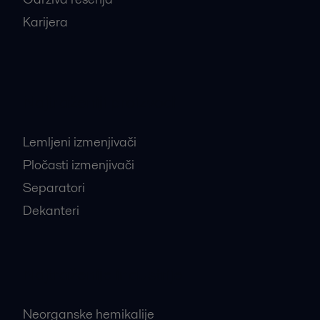
Karijera
Najtraženiji proizvodi
Lemljeni izmenjivači
Pločasti izmenjivači
Separatori
Dekanteri
Najtraženije industrije
Neorganske hemikalije