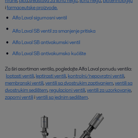
hrane
,
pića
,
sredstava za ličnu negu
,
ličnu negu
,
biotehnologiju
i
farmaceutske proizvode.
Alfa Laval sigurnosni ventil
Alfa Laval SB ventil za smanjenje pritiska
Alfa Laval SB antivakumski ventil
Alfa Laval SB antivakumsko kućište
Za širi asortiman ventila, pogledajte Alfa Laval ponudu ventila:
loptasti ventili
,
leptirasti ventili
,
kontrolni/nepovratni ventili
,
membranski ventili
,
ventili sa dvostrukim zaptivanjem
,
ventili sa
dvostrukim sedištem
,
regulacioni ventili
,
ventili za uzorkovanje
,
zaporni ventili
i
ventili sa jednim sedištem
.