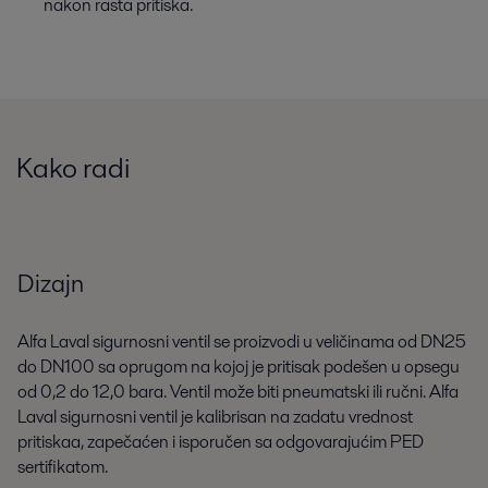
nakon rasta pritiska.
Kako radi
Dizajn
Alfa Laval sigurnosni ventil se proizvodi u veličinama od DN25
do DN100 sa oprugom na kojoj je pritisak podešen u opsegu
od 0,2 do 12,0 bara. Ventil može biti pneumatski ili ručni. Alfa
Laval sigurnosni ventil je kalibrisan na zadatu vrednost
pritiskaa, zapečaćen i isporučen sa odgovarajućim PED
sertifikatom.