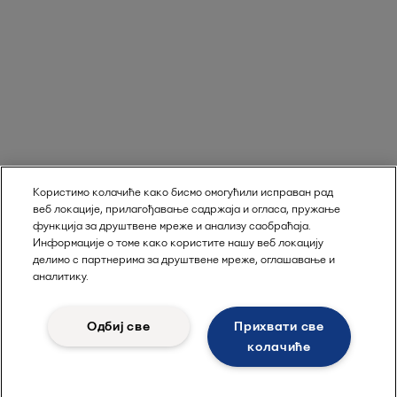
Користимо колачиће како бисмо омогућили исправан рад
веб локације, прилагођавање садржаја и огласа, пружање
функција за друштвене мреже и анализу саобраћаја.
Информације о томе како користите нашу веб локацију
делимо с партнерима за друштвене мреже, оглашавање и
аналитику.
Одбиј све
Прихвати све
колачиће