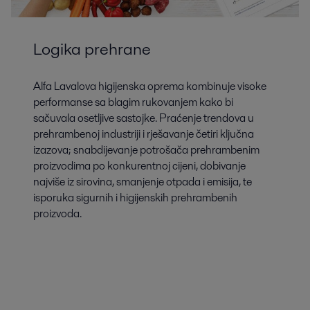
Logika prehrane
Alfa Lavalova higijenska oprema kombinuje visoke
performanse sa blagim rukovanjem kako bi
sačuvala osetljive sastojke. Praćenje trendova u
prehrambenoj industriji i rješavanje četiri ključna
izazova; snabdijevanje potrošača prehrambenim
proizvodima po konkurentnoj cijeni, dobivanje
najviše iz sirovina, smanjenje otpada i emisija, te
isporuka sigurnih i higijenskih prehrambenih
proizvoda.