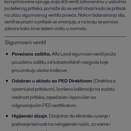
komprimovane opruge, koja drži ventil zatvorenimu u uslovima
podešenog pritiska, pomaže da se ventil otvari kada se pritisak
na ulazu sigurnosnog ventila poveća. Nakon balansiranja sila,
ventil se prazni a pritisak se smanjuje, a na kraju se ponovo
zatvara kako bi se sistem vratio u normalu.
Sigurnosni ventil
Povećana zaštita.
Alfa Laval sigurnosni ventil pruža
pouzdanu zaštitu od katastrofalnih nezgoda koje
prouzrokuju visoke troškove.
Odobren u skladu sa PED Direktivom
(Direktiva o
opremi pod pritiskom). Izvršena kalibracija na zadatu
vrednost pritiska, zapečaćen i isporučen sa
odgovarajućim PED sertifikatom.
Higijenski dizajn
. Dizajniran da eliminiše curenje i
prelivanje tečnosti na nehigijenski način, za vreme i