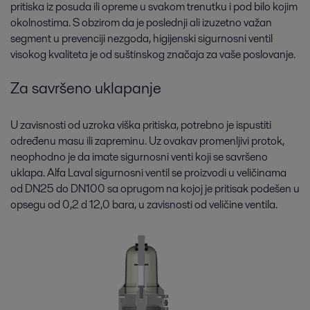
pritiska iz posuda ili opreme u svakom trenutku i pod bilo kojim
okolnostima. S obzirom da je poslednji ali izuzetno važan
segment u prevenciji nezgoda, higijenski sigurnosni ventil
visokog kvaliteta je od suštinskog značaja za vaše poslovanje.
Za savršeno uklapanje
U zavisnosti od uzroka viška pritiska, potrebno je ispustiti
određenu masu ili zapreminu. Uz ovakav promenljivi protok,
neophodno je da imate sigurnosni venti koji se savršeno
uklapa. Alfa Laval sigurnosni ventil se proizvodi u veličinama
od DN25 do DN100 sa oprugom na kojoj je pritisak podešen u
opsegu od 0,2 d 12,0 bara, u zavisnosti od veličine ventila.