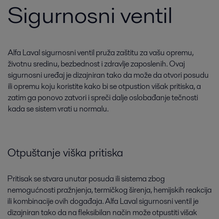
Sigurnosni ventil
Alfa Laval sigurnosni ventil pruža zaštitu za vašu opremu,
životnu sredinu, bezbednost i zdravlje zaposlenih. Ovaj
sigurnosni uređaj je dizajniran tako da može da otvori posudu
ili opremu koju koristite kako bi se otpustion višak pritiska, a
zatim ga ponovo zatvori i spreči dalje oslobađanje tečnosti
kada se sistem vrati u normalu.
Otpuštanje viška pritiska
Pritisak se stvara unutar posuda ili sistema zbog
nemogućnosti pražnjenja, termičkog širenja, hemijskih reakcija
ili kombinacije ovih događaja. Alfa Laval sigurnosni ventil je
dizajniran tako da na fleksibilan način može otpustiti višak