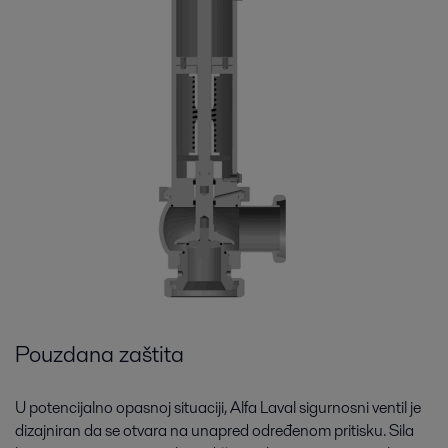
Pouzdana zaštita
U potencijalno opasnoj situaciji, Alfa Laval sigurnosni ventil je
dizajniran da se otvara na unapred određenom pritisku. Sila