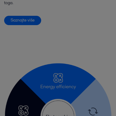
toga.
Saznajte više