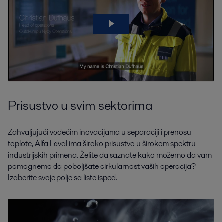
Prisustvo u svim sektorima
Zahvaljujući vodećim inovacijama u separaciji i prenosu
toplote, Alfa Laval ima široko prisustvo u širokom spektru
industrijskih primena. Želite da saznate kako možemo da vam
pomognemo da poboljšate cirkularnost vaših operacija?
Izaberite svoje polje sa liste ispod.