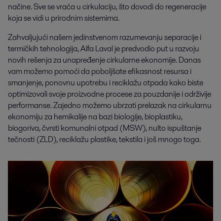
načine. Sve se vraća u cirkulaciju, što dovodi do regeneracije
koja se vidi u prirodnim sistemima.
Zahvaljujući našem jedinstvenom razumevanju separacije i
termičkih tehnologija, Alfa Laval je predvodio put u razvoju
novih rešenja za unapređenje cirkularne ekonomije. Danas
vam možemo pomoći da poboljšate efikasnost resursa i
smanjenje, ponovnu upotrebu i reciklažu otpada kako biste
optimizovali svoje proizvodne procese za pouzdanije i održivije
performanse. Zajedno možemo ubrzati prelazak na cirkularnu
ekonomiju za hemikalije na bazi biologije, bioplastiku,
biogoriva, čvrsti komunalni otpad (MSW), nulto ispuštanje
tečnosti (ZLD), reciklažu plastike, tekstila i još mnogo toga.