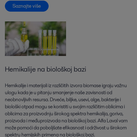
Saznajte više
Hemikalije na biološkoj bazi
Hemikalije i materijali iz različitih izvora biomase igraju važnu
ulogu kada je u pitanju smanjenje naše zavisnosti od
neobnovljivih resursa. Drveće, biljke, usevi, alge, bakterije i
biološki otpad mogu se koristiti u svojim različitim oblicima i
oblicima za proizvodnju širokog spektra hemikalija, goriva,
proizvoda i međuproizvoda na biološkoj bazi. Alfa Laval vam
može pomoći da poboljšate efikasnost i održivost u širokom
spektru hemijskih primena na biološkoj bazi.