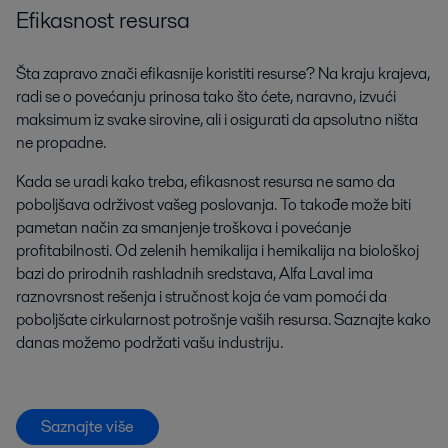
Efikasnost resursa
Šta zapravo znači efikasnije koristiti resurse? Na kraju krajeva,
radi se o povećanju prinosa tako što ćete, naravno, izvući
maksimum iz svake sirovine, ali i osigurati da apsolutno ništa
ne propadne.
Kada se uradi kako treba, efikasnost resursa ne samo da
poboljšava održivost vašeg poslovanja. To takođe može biti
pametan način za smanjenje troškova i povećanje
profitabilnosti. Od zelenih hemikalija i hemikalija na biološkoj
bazi do prirodnih rashladnih sredstava, Alfa Laval ima
raznovrsnost rešenja i stručnost koja će vam pomoći da
poboljšate cirkularnost potrošnje vaših resursa. Saznajte kako
danas možemo podržati vašu industriju.
Saznajte više