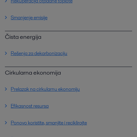
Rekuperacija otpadne toplote
Smanjenje emisije
Čista energija
Rešenja za dekarbonizaciju
Cirkularna ekonomija
Prelazak na cirkularnu ekonomiju
Efikasnost resursa
Ponovo koristite, smanjite i reciklirajte