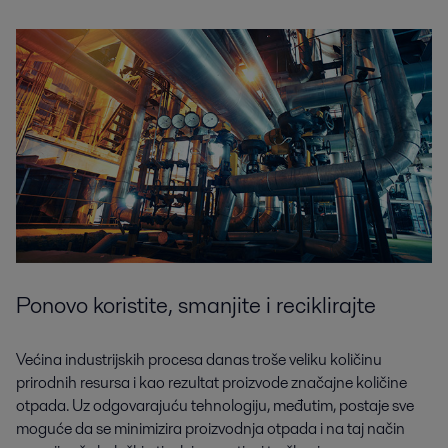
Ponovo koristite, smanjite i reciklirajte
Većina industrijskih procesa danas troše veliku količinu
prirodnih resursa i kao rezultat proizvode značajne količine
otpada. Uz odgovarajuću tehnologiju, međutim, postaje sve
moguće da se minimizira proizvodnja otpada i na taj način