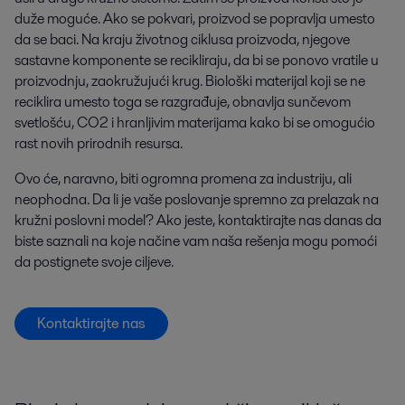
duže moguće. Ako se pokvari, proizvod se popravlja umesto
da se baci. Na kraju životnog ciklusa proizvoda, njegove
sastavne komponente se recikliraju, da bi se ponovo vratile u
proizvodnju, zaokružujući krug. Biološki materijal koji se ne
reciklira umesto toga se razgrađuje, obnavlja sunčevom
svetlošću, CO2 i hranljivim materijama kako bi se omogućio
rast novih prirodnih resursa.
Ovo će, naravno, biti ogromna promena za industriju, ali
neophodna. Da li je vaše poslovanje spremno za prelazak na
kružni poslovni model? Ako jeste, kontaktirajte nas danas da
biste saznali na koje načine vam naša rešenja mogu pomoći
da postignete svoje ciljeve.
Kontaktirajte nas