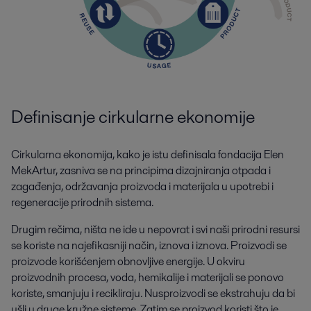
Definisanje cirkularne ekonomije
Cirkularna ekonomija, kako je istu definisala fondacija Elen
MekArtur, zasniva se na principima dizajniranja otpada i
zagađenja, održavanja proizvoda i materijala u upotrebi i
regeneracije prirodnih sistema.
Drugim rečima, ništa ne ide u nepovrat i svi naši prirodni resursi
se koriste na najefikasniji način, iznova i iznova. Proizvodi se
proizvode korišćenjem obnovljive energije. U okviru
proizvodnih procesa, voda, hemikalije i materijali se ponovo
koriste, smanjuju i recikliraju. Nusproizvodi se ekstrahuju da bi
ušli u druge kružne sisteme. Zatim se proizvod koristi što je