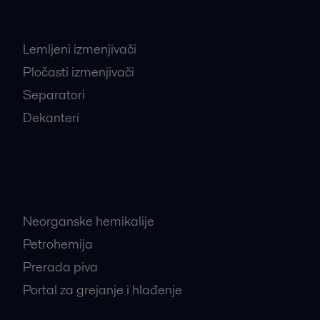
Najtraženiji proizvodi
Lemljeni izmenjivači
Pločasti izmenjivači
Separatori
Dekanteri
Najtraženije industrije
Neorganske hemikalije
Petrohemija
Prerada piva
Portal za grejanje i hlađenje