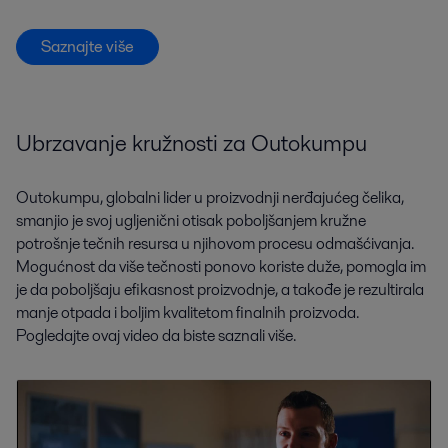
Saznajte više
Ubrzavanje kružnosti za Outokumpu
Outokumpu, globalni lider u proizvodnji nerđajućeg čelika,
smanjio je svoj ugljenični otisak poboljšanjem kružne
potrošnje tečnih resursa u njihovom procesu odmašćivanja.
Mogućnost da više tečnosti ponovo koriste duže, pomogla im
je da poboljšaju efikasnost proizvodnje, a takođe je rezultirala
manje otpada i boljim kvalitetom finalnih proizvoda.
Pogledajte ovaj video da biste saznali više.