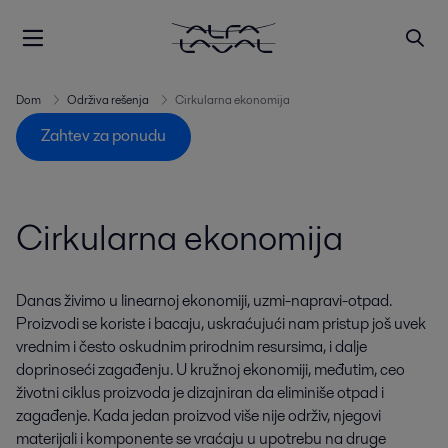
Dom
Održiva rešenja
Cirkularna ekonomija
Zahtev za ponudu
Cirkularna ekonomija
Danas živimo u linearnoj ekonomiji, uzmi-napravi-otpad.
Proizvodi se koriste i bacaju, uskraćujući nam pristup još uvek
vrednim i često oskudnim prirodnim resursima, i dalje
doprinoseći zagađenju. U kružnoj ekonomiji, međutim, ceo
životni ciklus proizvoda je dizajniran da eliminiše otpad i
zagađenje. Kada jedan proizvod više nije održiv, njegovi
materijali i komponente se vraćaju u upotrebu na druge