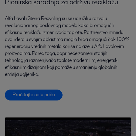
Pionirska saradnja za održivu reciklažu
Alfa Laval i Stena Recycling su se udružili u razvoju
revolucionarnog poslovnog modela kako bi omogućili
efikasnu reciklažu izmenjivača toplote. Partnerstvo između
dva lidera u svojim oblastima moglo bi da omogući čak 100%
regeneraciju vrednih metala koji se nalaze u Alfa Lavalovim
proizvodima. Pored toga, doprineće zameni starijih
tehnologija razmenjivača toplote modernijim, energetski
efikasnijim dizajnom koji pomaže u smanjenju globalnih
emisija ugljenika.
Pročitajte celu priču