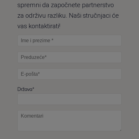
spremni da započnete partnerstvo
za održivu razliku. Naši stručnjaci će
vas kontaktirati!
Država*