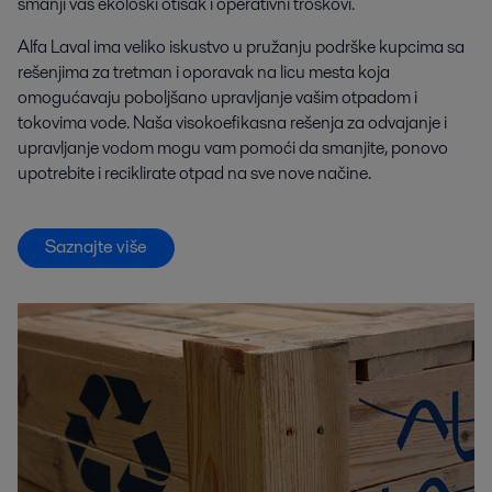
smanji vaš ekološki otisak i operativni troškovi.
Alfa Laval ima veliko iskustvo u pružanju podrške kupcima sa
rešenjima za tretman i oporavak na licu mesta koja
omogućavaju poboljšano upravljanje vašim otpadom i
tokovima vode. Naša visokoefikasna rešenja za odvajanje i
upravljanje vodom mogu vam pomoći da smanjite, ponovo
upotrebite i reciklirate otpad na sve nove načine.
Saznajte više