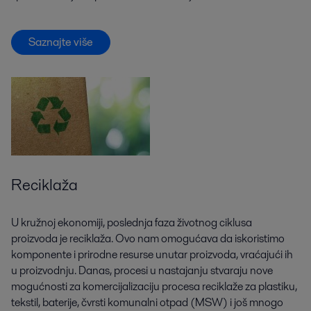
Saznajte više
Reciklaža
U kružnoj ekonomiji, poslednja faza životnog ciklusa
proizvoda je reciklaža. Ovo nam omogućava da iskoristimo
komponente i prirodne resurse unutar proizvoda, vraćajući ih
u proizvodnju. Danas, procesi u nastajanju stvaraju nove
mogućnosti za komercijalizaciju procesa reciklaže za plastiku,
tekstil, baterije, čvrsti komunalni otpad (MSW) i još mnogo