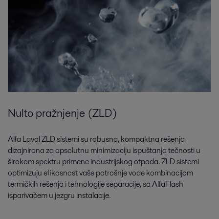
Nulto pražnjenje (ZLD)
Alfa Laval ZLD sistemi su robusna, kompaktna rešenja
dizajnirana za apsolutnu minimizaciju ispuštanja tečnosti u
širokom spektru primene industrijskog otpada. ZLD sistemi
optimizuju efikasnost vaše potrošnje vode kombinacijom
termičkih rešenja i tehnologije separacije, sa AlfaFlash
isparivačem u jezgru instalacije.