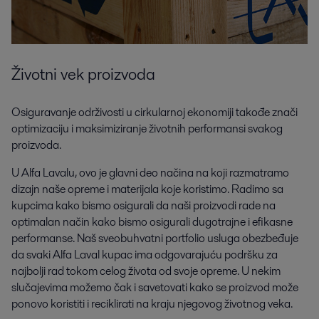
Životni vek proizvoda
Osiguravanje održivosti u cirkularnoj ekonomiji takođe znači
optimizaciju i maksimiziranje životnih performansi svakog
proizvoda.
U Alfa Lavalu, ovo je glavni deo načina na koji razmatramo
dizajn naše opreme i materijala koje koristimo. Radimo sa
kupcima kako bismo osigurali da naši proizvodi rade na
optimalan način kako bismo osigurali dugotrajne i efikasne
performanse. Naš sveobuhvatni portfolio usluga obezbeđuje
da svaki Alfa Laval kupac ima odgovarajuću podršku za
najbolji rad tokom celog života od svoje opreme. U nekim
slučajevima možemo čak i savetovati kako se proizvod može
ponovo koristiti i reciklirati na kraju njegovog životnog veka.