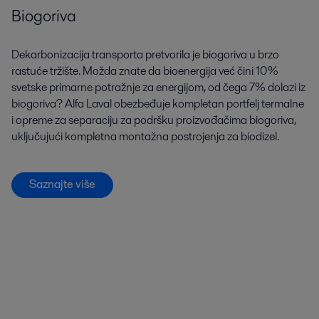
Biogoriva
Dekarbonizacija transporta pretvorila je biogoriva u brzo
rastuće tržište. Možda znate da bioenergija već čini 10%
svetske primarne potražnje za energijom, od čega 7% dolazi iz
biogoriva? Alfa Laval obezbeđuje kompletan portfelj termalne
i opreme za separaciju za podršku proizvođačima biogoriva,
uključujući kompletna montažna postrojenja za biodizel.
Saznajte više