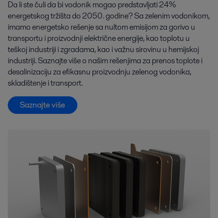
Da li ste čuli da bi vodonik mogao predstavljati 24%
energetskog tržišta do 2050. godine? Sa zelenim vodonikom,
imamo energetsko rešenje sa nultom emisijom za gorivo u
transportu i proizvodnji električne energije, kao toplotu u
teškoj industriji i zgradama, kao i važnu sirovinu u hemijskoj
industriji. Saznajte više o našim rešenjima za prenos toplote i
desalinizaciju za efikasnu proizvodnju zelenog vodonika,
skladištenje i transport.
Saznajte više