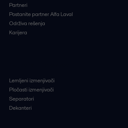
Partneri
Postanite partner Alfa Laval
Održiva rešenja
Karijera
Najtraženiji proizvodi
Lemljeni izmenjivači
Pločasti izmenjivači
Separatori
Dekanteri