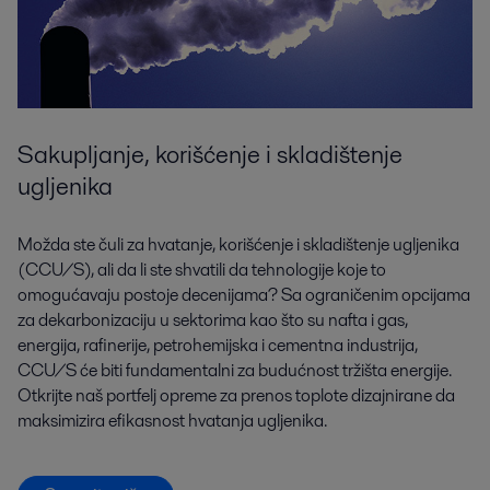
Sakupljanje, korišćenje i skladištenje
ugljenika
Možda ste čuli za hvatanje, korišćenje i skladištenje ugljenika
(CCU/S), ali da li ste shvatili da tehnologije koje to
omogućavaju postoje decenijama? Sa ograničenim opcijama
za dekarbonizaciju u sektorima kao što su nafta i gas,
energija, rafinerije, petrohemijska i cementna industrija,
CCU/S će biti fundamentalni za budućnost tržišta energije.
Otkrijte naš portfelj opreme za prenos toplote dizajnirane da
maksimizira efikasnost hvatanja ugljenika.