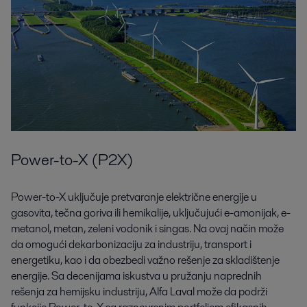
Power-to-X (P2X)
Power-to-X uključuje pretvaranje električne energije u
gasovita, tečna goriva ili hemikalije, uključujući e-amonijak, e-
metanol, metan, zeleni vodonik i singas. Na ovaj način može
da omogući dekarbonizaciju za industriju, transport i
energetiku, kao i da obezbedi važno rešenje za skladištenje
energije. Sa decenijama iskustva u pružanju naprednih
rešenja za hemijsku industriju, Alfa Laval može da podrži