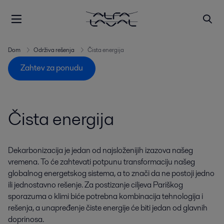
Dom
Održiva rešenja
Čista energija
Zahtev za ponudu
Čista energija
Dekarbonizacija je jedan od najsloženijih izazova našeg
vremena. To će zahtevati potpunu transformaciju našeg
globalnog energetskog sistema, a to znači da ne postoji jedno
ili jednostavno rešenje. Za postizanje ciljeva Pariškog
sporazuma o klimi biće potrebna kombinacija tehnologija i
rešenja, a unapređenje čiste energije će biti jedan od glavnih
doprinosa.