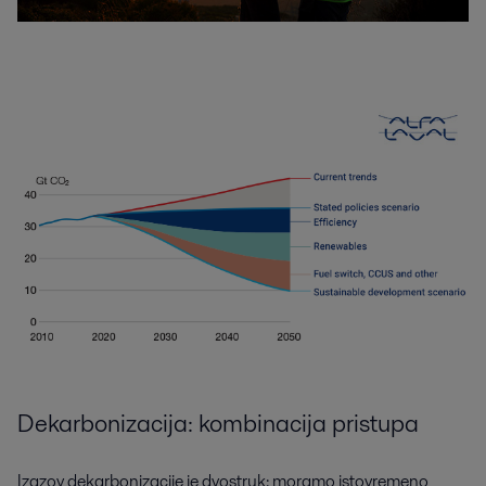
Dekarbonizacija: kombinacija pristupa
Izazov dekarbonizacije je dvostruk: moramo istovremeno