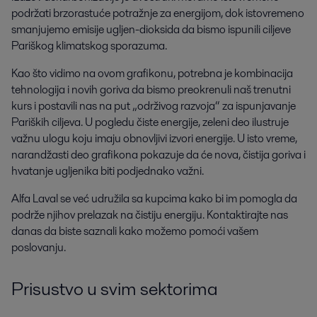
podržati brzorastuće potražnje za energijom, dok istovremeno
smanjujemo emisije ugljen-dioksida da bismo ispunili ciljeve
Pariškog klimatskog sporazuma.
Kao što vidimo na ovom grafikonu, potrebna je kombinacija
tehnologija i novih goriva da bismo preokrenuli naš trenutni
kurs i postavili nas na put „održivog razvoja“ za ispunjavanje
Pariških ciljeva. U pogledu čiste energije, zeleni deo ilustruje
važnu ulogu koju imaju obnovljivi izvori energije. U isto vreme,
narandžasti deo grafikona pokazuje da će nova, čistija goriva i
hvatanje ugljenika biti podjednako važni.
Alfa Laval se već udružila sa kupcima kako bi im pomogla da
podrže njihov prelazak na čistiju energiju. Kontaktirajte nas
danas da biste saznali kako možemo pomoći vašem
poslovanju.
Prisustvo u svim sektorima