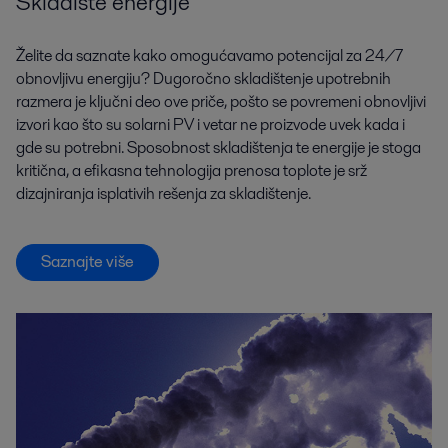
Skladište energije
Želite da saznate kako omogućavamo potencijal za 24/7
obnovljivu energiju? Dugoročno skladištenje upotrebnih
razmera je ključni deo ove priče, pošto se povremeni obnovljivi
izvori kao što su solarni PV i vetar ne proizvode uvek kada i
gde su potrebni. Sposobnost skladištenja te energije je stoga
kritična, a efikasna tehnologija prenosa toplote je srž
dizajniranja isplativih rešenja za skladištenje.
Saznajte više