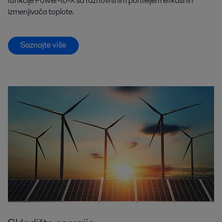
funkcije Power-to-X sa raznovrsnim portfeljem efikasnih
izmenjivača toplote.
Saznajte više