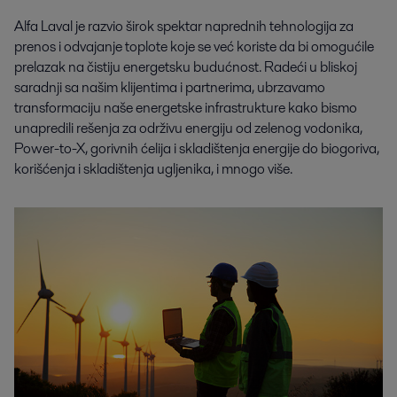
Alfa Laval je razvio širok spektar naprednih tehnologija za
prenos i odvajanje toplote koje se već koriste da bi omogućile
prelazak na čistiju energetsku budućnost. Radeći u bliskoj
saradnji sa našim klijentima i partnerima, ubrzavamo
transformaciju naše energetske infrastrukture kako bismo
unapredili rešenja za održivu energiju od zelenog vodonika,
Power-to-X, gorivnih ćelija i skladištenja energije do biogoriva,
korišćenja i skladištenja ugljenika, i mnogo više.