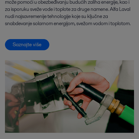
može pomoći u obezbeđivanju budućih zaliha energije, kao i
za isporuku sveže vode i toplote za druge namene. Alfa Laval
nudi najsavremenije tehnologije koje su ključne za
snabdevanje solarnom energijom, svežom vodom i toplotom.
Saznajte više