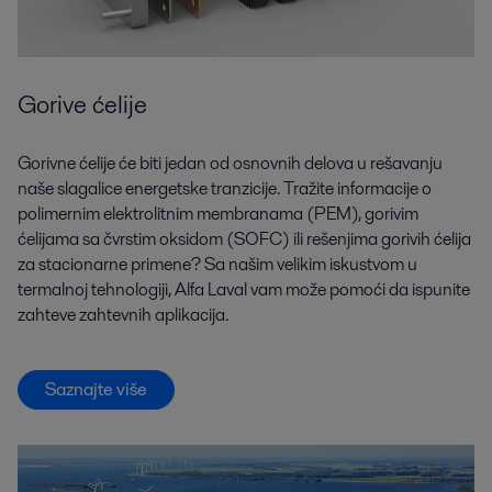
Gorive ćelije
Gorivne ćelije će biti jedan od osnovnih delova u rešavanju
naše slagalice energetske tranzicije. Tražite informacije o
polimernim elektrolitnim membranama (PEM), gorivim
ćelijama sa čvrstim oksidom (SOFC) ili rešenjima gorivih ćelija
za stacionarne primene? Sa našim velikim iskustvom u
termalnoj tehnologiji, Alfa Laval vam može pomoći da ispunite
zahteve zahtevnih aplikacija.
Saznajte više