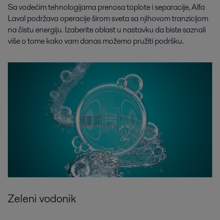
Sa vodećim tehnologijama prenosa toplote i separacije, Alfa
Laval podržava operacije širom sveta sa njihovom tranzicijom
na čistu energiju. Izaberite oblast u nastavku da biste saznali
više o tome kako vam danas možemo pružiti podršku.
Zeleni vodonik