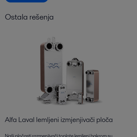
Ostala rešenja
Alfa Laval lemljeni izmjenjivači ploča
Naši pločasti razmenjivači toplote lemljeni bakrom su