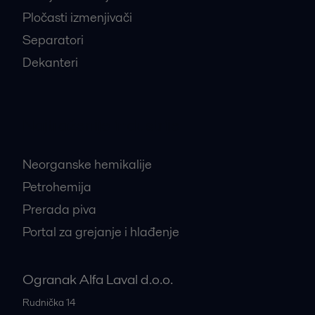
Pločasti izmenjivači
Separatori
Dekanteri
Najtraženije industrije
Neorganske hemikalije
Petrohemija
Prerada piva
Portal za grejanje i hlađenje
Ogranak Alfa Laval d.o.o.
Rudnička 14