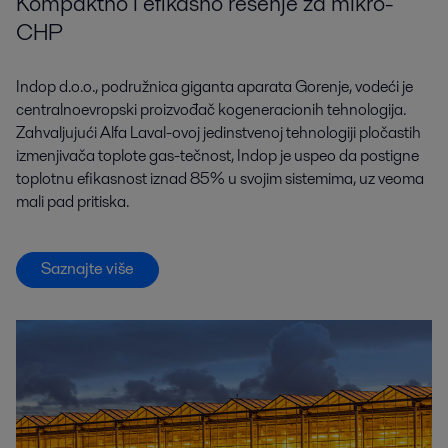
Kompaktno i efikasno rešenje za mikro-
CHP
Indop d.o.o., podružnica giganta aparata Gorenje, vodeći je
centralnoevropski proizvođač kogeneracionih tehnologija.
Zahvaljujući Alfa Laval-ovoj jedinstvenoj tehnologiji pločastih
izmenjivača toplote gas-tečnost, Indop je uspeo da postigne
toplotnu efikasnost iznad 85% u svojim sistemima, uz veoma
mali pad pritiska.
Saznajte više