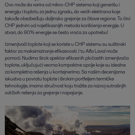
Ovo može da varira od mikro-CHP sistema koji generišu i
energiju i toplotu za jednu zgradu, do većih elektrana koje
takođe obezbeđuju daljinsko grejanje za čitave regione. To čini
CHP jednim od najefikasnijih metoda korišćenja energije. U
stvari, do 90% energije se često vraća za upotrebu!
Izmenjivači toplote koji se koriste u CHP sistemu su suštinski
faktor za maksimiziranje efikasnosti. I tu Alfa Laval može
pomoći. Nudimo širok spektar efikasnih pločastih izmenjivača
toplote, uključujući veoma kompaktne opcije koje su idealne
za kompletna rešenja u kontejnerima. Sa našim decenijama
iskustva u povratu toplote i širokim portfeljem termičke
tehnologije, imamo stručnost koju tražite za razvoj sutrašnjih
održivih rešenja za grejanje i napajanje.