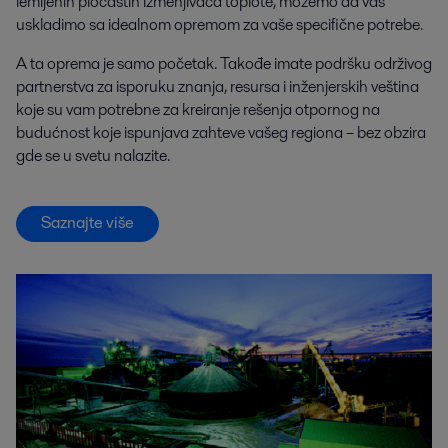
lemljenih pločastih izmenjivača toplote, možemo da vas
uskladimo sa idealnom opremom za vaše specifične potrebe.
A ta oprema je samo početak. Takođe imate podršku održivog
partnerstva za isporuku znanja, resursa i inženjerskih veština
koje su vam potrebne za kreiranje rešenja otpornog na
budućnost koje ispunjava zahteve vašeg regiona – bez obzira
gde se u svetu nalazite.
Saznajte više