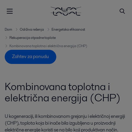
Dom
Održiva rešenja
Energetska efikasnost
Rekuperacija otpadne toplote
Kombinovana toplotna i električna energija (CHP)
Zahtev za ponudu
Kombinovana toplotna i
električna energija (CHP)
U kogeneraciji, ili kombinovanom grejanju i električnoj energiji
(CHP), toplota koja bi inače bila izgubljena u proizvodnji
električne energije koristi se na bilo koji produktivan način.