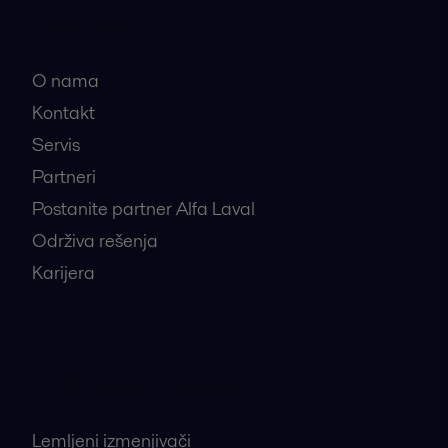
Brze veze
O nama
Kontakt
Servis
Partneri
Postanite partner Alfa Laval
Održiva rešenja
Karijera
Najtraženiji proizvodi
Lemljeni izmenjivači