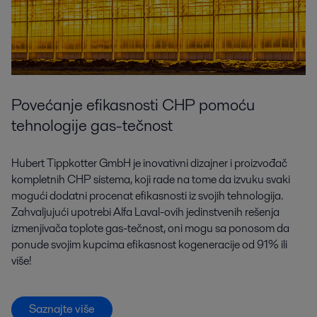
Povećanje efikasnosti CHP pomoću
tehnologije gas-tečnost
Hubert Tippkotter GmbH je inovativni dizajner i proizvođač
kompletnih CHP sistema, koji rade na tome da izvuku svaki
mogući dodatni procenat efikasnosti iz svojih tehnologija.
Zahvaljujući upotrebi Alfa Laval-ovih jedinstvenih rešenja
izmenjivača toplote gas-tečnost, oni mogu sa ponosom da
ponude svojim kupcima efikasnost kogeneracije od 91% ili
više!
Saznajte više