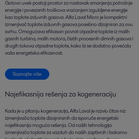
Gotovo uvek postoji prostor za nastavak smanjenja potrošnje
energije i povezanih troškova vraćanjem izgubljene energije
kao toplote izduvnih gasova. Alfa Laval Micro je kompaktni
izmenjivač toplote izduvnih gasova posebno dizajniran za ovu
svrhu. Omogućava efikasan povrat otpadne toplote iz malih
gasnih turbina, malih motora, čistih procesnih dimnih gasova i
drugih tokova otpadne toplote, kako bi se dodatno povećala
vaša energetska efikasnost.
Saznajte više
Najefikasnija rešenja za kogeneraciju
Kada je u pitanju kogeneracija, Alfa Laval je razvio čitav niz
izmenjivača toplote dizajniranih da isporuče energetski
najefikasnija moguća rešenja. Od naših tehnologija
izmenjivača toplote za vazduh do naših zaptivnih i bakarno