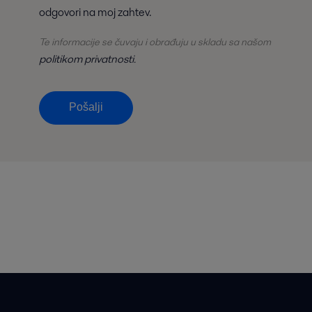
odgovori na moj zahtev.
Te informacije se čuvaju i obrađuju u skladu sa našom
politikom privatnosti
.
Pošalji