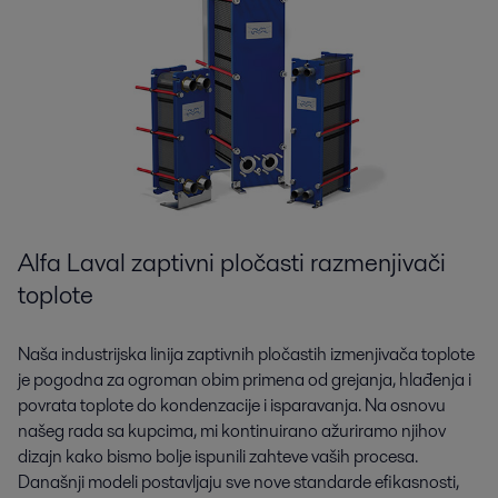
Alfa Laval zaptivni pločasti razmenjivači
toplote
Naša industrijska linija zaptivnih pločastih izmenjivača toplote
je pogodna za ogroman obim primena od grejanja, hlađenja i
povrata toplote do kondenzacije i isparavanja. Na osnovu
našeg rada sa kupcima, mi kontinuirano ažuriramo njihov
dizajn kako bismo bolje ispunili zahteve vaših procesa.
Današnji modeli postavljaju sve nove standarde efikasnosti,