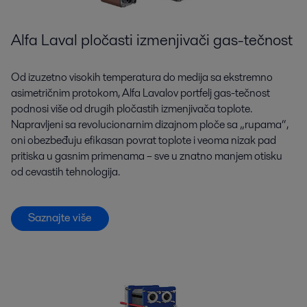
Alfa Laval pločasti izmenjivači gas-tečnost
Od izuzetno visokih temperatura do medija sa ekstremno
asimetričnim protokom, Alfa Lavalov portfelj gas-tečnost
podnosi više od drugih pločastih izmenjivača toplote.
Napravljeni sa revolucionarnim dizajnom ploče sa „rupama“,
oni obezbeđuju efikasan povrat toplote i veoma nizak pad
pritiska u gasnim primenama – sve u znatno manjem otisku
od cevastih tehnologija.
Saznajte više