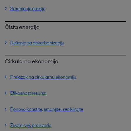
Smanjenje emisije
Čista energija
Rešenja za dekarbonizaciju
Cirkularna ekonomija
Prelazak na cirkularnu ekonomiju
Efikasnost resursa
Ponovo koristite, smanjite i reciklirajte
Životni vek proizvoda