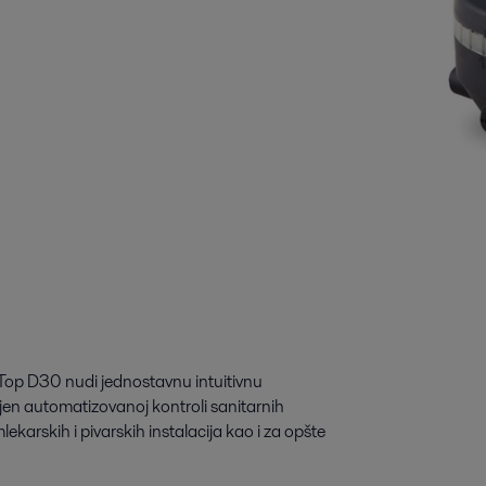
inkTop D30 nudi jednostavnu intuitivnu
jen automatizovanoj kontroli sanitarnih
ekarskih i pivarskih instalacija kao i za opšte