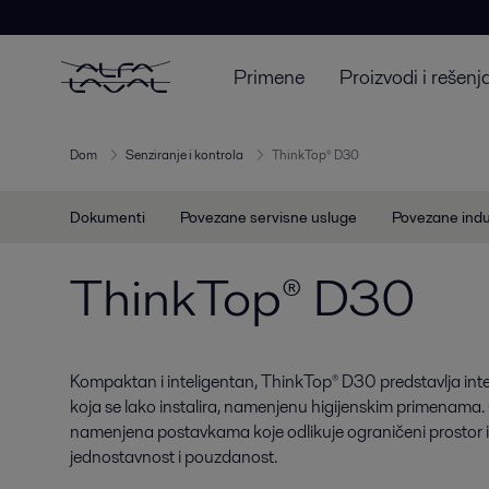
Primene
Proizvodi i rešenj
Dom
Senziranje i kontrola
ThinkTop® D30
Dokumenti
Povezane servisne usluge
Povezane indu
ThinkTop® D30
Kompaktan i inteligentan, ThinkTop® D30 predstavlja inte
koja se lako instalira, namenjenu higijenskim primenama.
namenjena postavkama koje odlikuje ograničeni prostor i 
jednostavnost i pouzdanost.