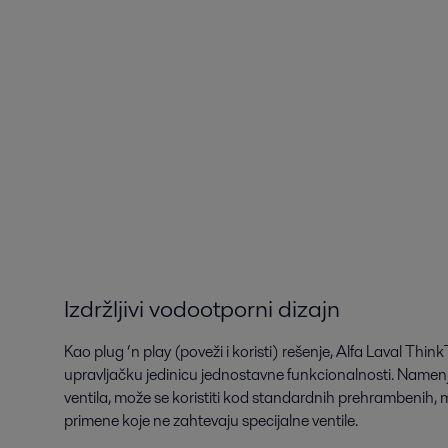
Izdržljivi vodootporni dizajn
Kao plug ‘n play (poveži i koristi) rešenje, Alfa Laval Th
upravljačku jedinicu jednostavne funkcionalnosti. Namen
ventila, može se koristiti kod standardnih prehrambenih, ml
primene koje ne zahtevaju specijalne ventile.