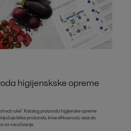
voda higijenskske opreme
 dohvat ruke". Katalog proizvoda higijenske opreme
ključuje letke proizvoda, krive efikasnosti, veze do
ka za naručivanje.