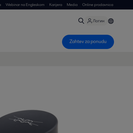
a
Webinar na Engleskom
Karijera
Media
Online prodavnica
Логин
Zahtev za ponudu