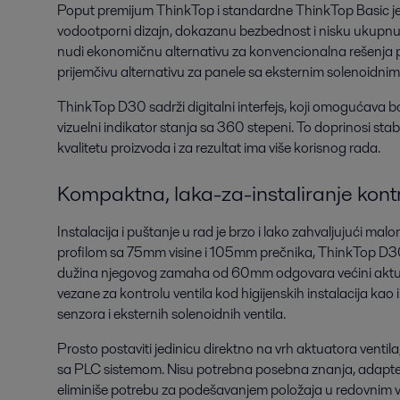
Poput premijum ThinkTop i standardne ThinkTop Basic jed
vodootporni dizajn, dokazanu bezbednost i nisku ukupnu
nudi ekonomičnu alternativu za konvencionalna rešenja pr
prijemčivu alternativu za panele sa eksternim solenoidnim 
ThinkTop D30 sadrži digitalni interfejs, koji omogućava bo
vizuelni indikator stanja sa 360 stepeni. To doprinosi stab
kvalitetu proizvoda i za rezultat ima više korisnog rada.
Kompaktna, laka-za-instaliranje kontr
Instalacija i puštanje u rad je brzo i lako zahvaljujući m
profilom sa 75mm visine i 105mm prečnika, ThinkTop D30 s
dužina njegovog zamaha od 60mm odgovara većini aktuato
vezane za kontrolu ventila kod higijenskih instalacija k
senzora i eksternih solenoidnih ventila.
Prosto postaviti jedinicu direktno na vrh aktuatora ventil
sa PLC sistemom. Nisu potrebna posebna znanja, adapteri 
eliminiše potrebu za podešavanjem položaja u redovnim 