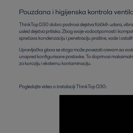
Pouzdana i higijenska kontrola ventil
ThinkTop D30 dobro podnosi dejstva fizičkih udara, vibraci
usled dejstva pritiska. Zbog svoje vodootpornosti i kompa
sprečava kondenzaciju i penetraciju prašine, vode i ostali
Upravljačka glava se stoga može povezati crevom sa vodom
unapred konfigurisane postavke. To doprinosi maksimalnoj
za koroziju i eksternu kontaminaciju.
Pogledajte video o instalaciji ThinkTop D30: