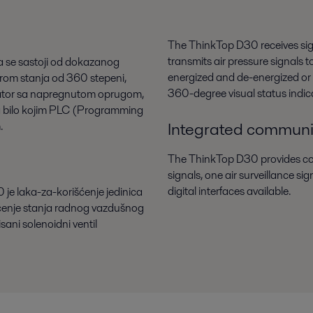
The ThinkTop D30 receives sign
transmits air pressure signals 
a se sastoji od dokazanog
energized and de-energized or 
rom stanja od 360 stepeni,
360-degree visual status indic
uator sa napregnutom oprugom,
sa bilo kojim PLC (Programming
Integrated communi
.
The ThinkTop D30 provides c
signals, one air surveillance s
digital interfaces available.
 je laka-za-korišćenje jedinica
raćenje stanja radnog vazdušnog
isani solenoidni ventil