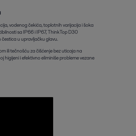
a
ja, vodenog čekića, toplotnih varijacija i šoka
tibilnosti sa IP66 i IP67, ThinkTop D30
h čestica u upravljačku glavu.
 ili tečnošću za čišćenje bez uticaja na
 higijeni i efektivno eliminiše probleme vezane