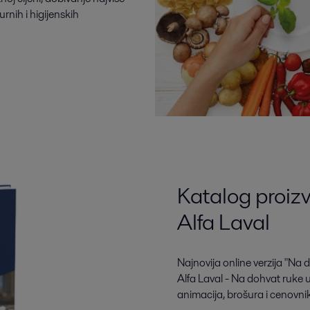
urnih i higijenskih
Katalog proiz
Alfa Laval
Najnovija online verzija "Na
Alfa Laval - Na dohvat ruke u
animacija, brošura i cenovni