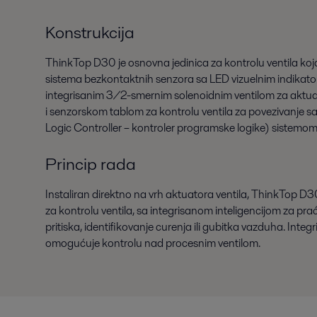
Konstrukcija
ThinkTop D30 je osnovna jedinica za kontrolu ventila koj
sistema bezkontaktnih senzora sa LED vizuelnim indikato
integrisanim 3/2-smernim solenoidnim ventilom za akt
i senzorskom tablom za kontrolu ventila za povezivanje 
Logic Controller – kontroler programske logike) sistemom
Princip rada
Instaliran direktno na vrh aktuatora ventila, ThinkTop D30
za kontrolu ventila, sa integrisanom inteligencijom za p
pritiska, identifikovanje curenja ili gubitka vazduha. Integr
omogućuje kontrolu nad procesnim ventilom.