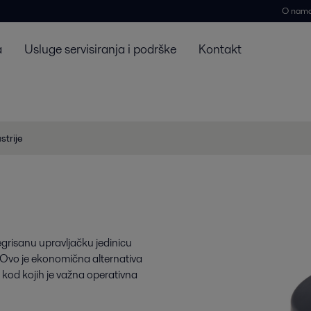
O nam
a
Usluge servisiranja i podrške
Kontakt
strije
grisanu upravljačku jedinicu
 Ovo je ekonomična alternativa
kod kojih je važna operativna