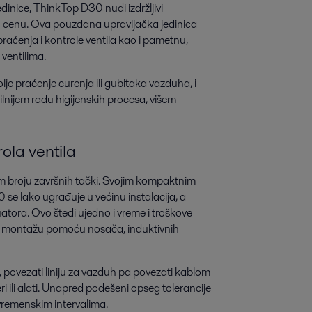
inice, ThinkTop D30 nudi izdržljivi
 cenu. Ova pouzdana upravljačka jedinica
aćenja i kontrole ventila kao i pametnu,
ventilima.
lje praćenje curenja ili gubitaka vazduha, i
ilnijem radu higijenskih procesa, višem
ola ventila
alom broju završnih tački. Svojim kompaktnim
e lako ugrađuje u većinu instalacija, a
ra. Ovo štedi ujedno i vreme i troškove
ao i montažu pomoću nosača, induktivnih
a, povezati liniju za vazduh pa povezati kablom
ili alati. Unapred podešeni opseg tolerancije
vremenskim intervalima.