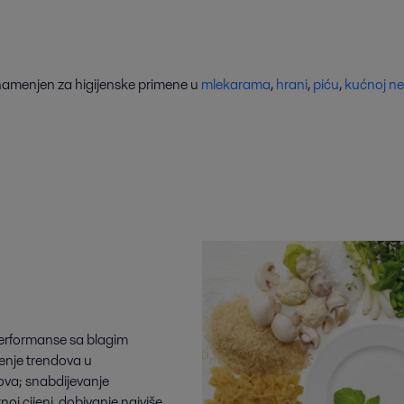
namenjen za higijenske primene u
mlekarama
,
hrani
,
piću
,
kućnoj ne
performanse sa blagim
́enje trendova u
zova; snabdijevanje
 cijeni, dobivanje najviše