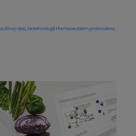
zi
,
ličnoj njezi
,
biotehnologiji
i
farmaceutskim proizvodima
.