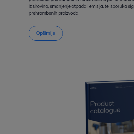
iz sirovina, smanjenje otpada i emisija, te isporuka sig
prehrambenih proizvoda.
Opširnije