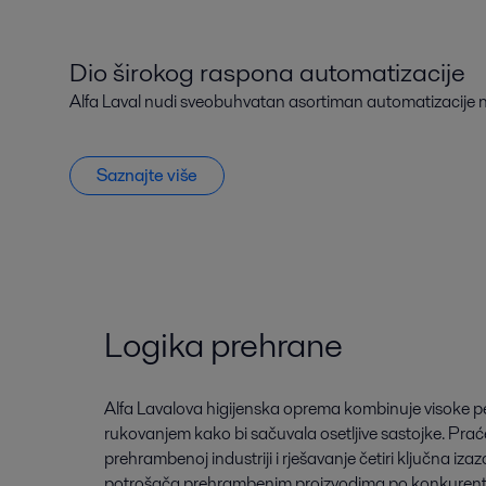
Dio širokog raspona automatizacije
Alfa Laval nudi sveobuhvatan asortiman automatizacije 
Saznajte više
Logika prehrane
Alfa Lavalova higijenska oprema kombinuje visoke 
rukovanjem kako bi sačuvala osetljive sastojke. Prac
prehrambenoj industriji i rješavanje četiri ključna iza
potrošača prehrambenim proizvodima po konkurentnoj