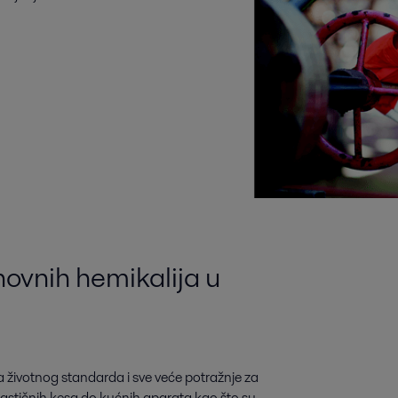
novnih hemikalija u
 životnog standarda i sve veće potražnje za
astičnih kesa do kućnih aparata kao što su