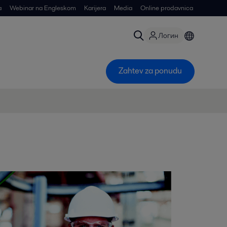
a
Webinar na Engleskom
Karijera
Media
Online prodavnica
Логин
Zahtev za ponudu