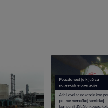
Pouzdanost je ključ za
naprekidne operacije
Alfa Laval se dokazala kao p
partner nemačkoj hemijskoj
kompaniji BSL Schkopau, kojo