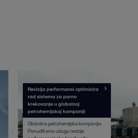
Revizija performansi optimizira
rad sistema za parno
krekovanje u globalnoj
petrohemijskoj kompaniji
Globalna petrohemijska kompanija:
Ponudili smo uslugu revizije