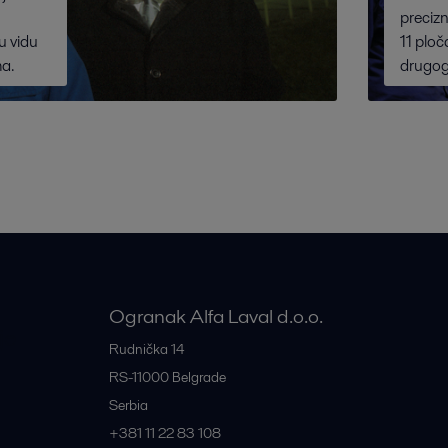
precizn
u vidu
11 ploč
a.
drugog
Ogranak Alfa Laval d.o.o.
je
Rudnička 14
RS-11000
Belgrade
Serbia
+381 11 22 83 108