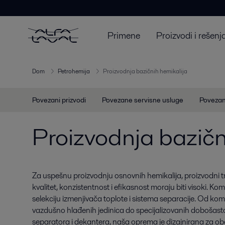
Primene
Proizvodi i rešenj
Dom
Petrohemija
Proizvodnja bazičnih hemikalija
Povezani prizvodi
Povezane servisne usluge
Povezan
Proizvodnja bazičn
Za uspešnu proizvodnju osnovnih hemikalija, proizvodni tr
kvalitet, konzistentnost i efikasnost moraju biti visoki. Ko
selekciju izmenjivača toplote i sistema separacije. Od kom
vazdušno hlađenih jedinica do specijalizovanih dobošasto
separatora i dekantera, naša oprema je dizajnirana za ob