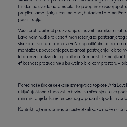
frižideri pa sve do automobila. To je doprinelo većoj upotre
propilen, amonijak/urea, metanol, butadien i aromatične s
gasa ili uglja.
Veća profitabilnost proizvodnje osnovnih hemikalija zaht
Laval vam nudi širok asortiman rešenja za postizanje tog
visoko-efikasne opreme sa vašim specifičnim potrebama ka
montaže uz povećanje pouzdanosti postrojenja i obrta mat
idealan za proizvodnju propilena. Kompaktni izmenjivač t
efikasnost proizvodnje u bukvalno bilo kom prostoru – bilo d
Pored naše široke selekcije izmenjivača toplote, Alfa Lava
uključujući centrifuge velike brzine za čišćenje ulja za 
minimiziranje količine procesnog otpada ili otpadnih voda
Kontaktirajte nas danas da biste otkrili kako možemo 