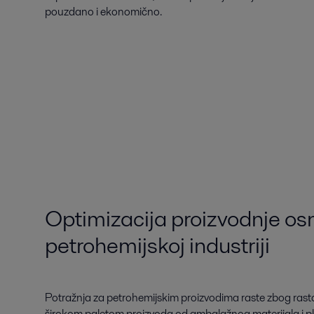
pouzdano i ekonomično.
Optimizacija proizvodnje os
petrohemijskoj industriji
Potražnja za petrohemijskim proizvodima raste zbog rasta
širokom paletom proizvoda od ambalažnog materijala i pl