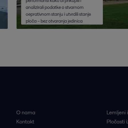
performansi kako bi prikupili i
analizirali podatke o stvarnom
oeprativnom stanju i utvrdili stanje
ploča – bez otvaranja jedinica
Brze veze
Najtraž
O nama
Lemljeni 
Kontakt
Pločasti 