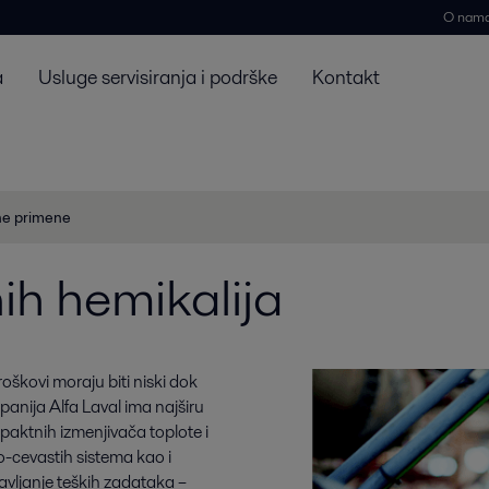
O nam
a
Usluge servisiranja i podrške
Kontakt
e primene
ih hemikalija
oškovi moraju biti niski dok
mpanija Alfa Laval ima najširu
paktnih izmenjivača toplote i
-cevastih sistema kao i
avljanje teških zadataka –