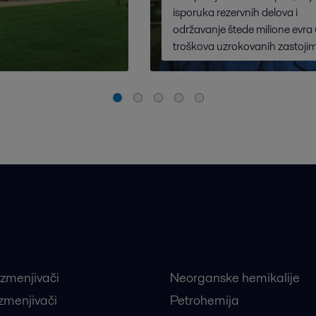
isporuka rezervnih delova i
održavanje štede milione evra 
troškova uzrokovanih zastojim
eniji proizvodi
Najtraženije industri
izmenjivači
Neorganske hemikalije
izmenjivači
Petrohemija