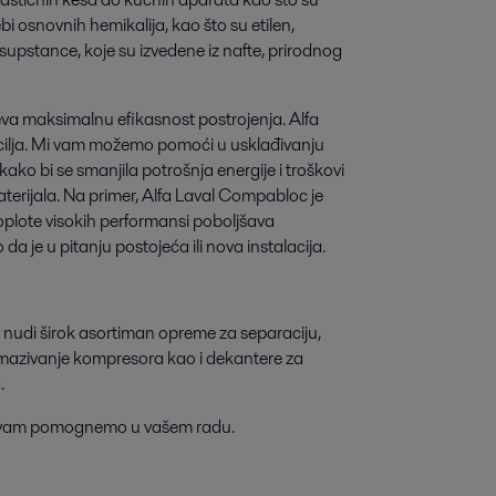
bi osnovnih hemikalija, kao što su etilen,
upstance, koje su izvedene iz nafte, prirodnog
eva maksimalnu efikasnost postrojenja. Alfa
 cilja. Mi vam možemo pomoći u usklađivanju
ko bi se smanjila potrošnja energije i troškovi
erijala. Na primer, Alfa Laval Compabloc je
oplote visokih performansi poboljšava
a je u pitanju postojeća ili nova instalacija.
l nudi širok asortiman opreme za separaciju,
podmazivanje kompresora kao i dekantere za
.
da vam pomognemo u vašem radu.