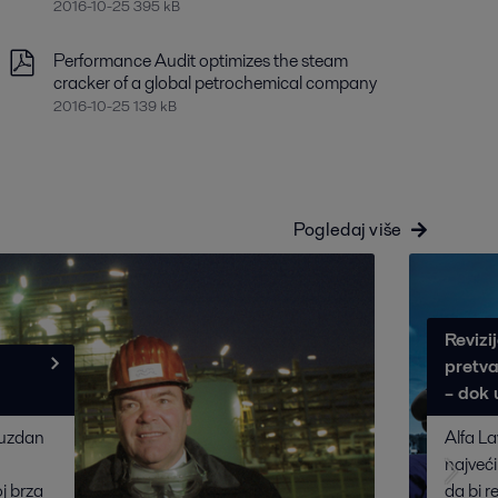
2016-10-25 395 kB
Performance Audit optimizes the steam
cracker of a global petrochemical company
2016-10-25 139 kB
Pogledaj više
Revizi
pretva
– dok 
ouzdan
Alfa La
najveći
j brza
da bi r