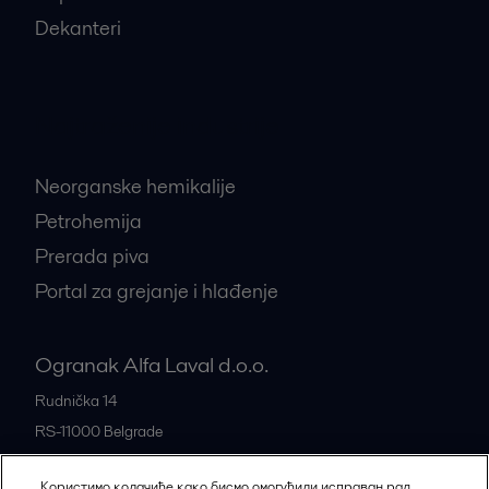
Dekanteri
Najtraženije industrije
Neorganske hemikalije
Petrohemija
Prerada piva
Portal za grejanje i hlađenje
Ogranak Alfa Laval d.o.o.
Rudnička 14
RS-11000
Belgrade
Serbia
Користимо колачиће како бисмо омогућили исправан рад