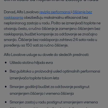
Danad, Alfa Lavalova
revizija performansi
i
čišćenje bez
rasklapanja
obezbeđuju maksimalnu efikasnost bez
neplaniranog zastoja u radu. Pošto se izmenjivači toplote ne
otvaraju često, a ručno čišćenje je zamenjeno čišćenjem bez
rasklapanja, budžet kompanije za održavanje se značajno
smanjio. Čišćenje bez rasklapanja zahteva 24 sata rada u
poređenju sa 150 sati za ručno čišćenje.
Alfa Lavalove usluge su dovele do sledećih prednosti:
Ušteda stotina hiljada evra
Bez gubitaka u proizvodnji usled optimalnih performansi
izmenjivača toplote tokom leta
Smanjen godišnji budžet za održavanje postignut
smanjenjem čišćenja i vremena čišćenja
Smanjen zastoj u radu postignut smanjenjem vremena