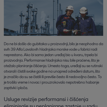
Da ne bi došlo do gubitaka u proizvodnji, bilo je neophodno da
svih 39 Alfa Lavalovih hladnjaka morske vode u fabrici radi
neprestano. Ako bi samo jedan uređaj bio u kvaru, trpela bi
proizvodnja. Performanse hladnjaka nisu bile praćene, što je
otežalo planiranje čišćenja. Umesto toga, uređaji su se rutinski
otvarali i čistili svake godine na unapred određeni datum, što
je značilo da su se čistili ili previše često ili nedovoljno često. To
je trošilo vreme i novac i prouzrokovalo nepotrebno habanje
zaptivki i ploča.
Usluge revizije performansi i čišćenja
eliminisale su neplanirane zastoje u radu