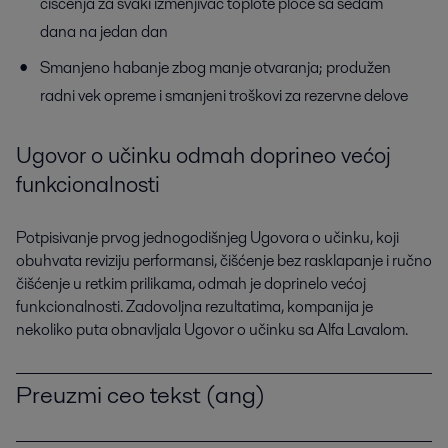
čišćenja za svaki izmenjivač toplote ploče sa sedam
dana na jedan dan
Smanjeno habanje zbog manje otvaranja; produžen
radni vek opreme i smanjeni troškovi za rezervne delove
Ugovor o učinku odmah doprineo većoj
funkcionalnosti
Potpisivanje prvog jednogodišnjeg Ugovora o učinku, koji
obuhvata reviziju performansi, čišćenje bez rasklapanje i ručno
čišćenje u retkim prilikama, odmah je doprinelo većoj
funkcionalnosti. Zadovoljna rezultatima, kompanija je
nekoliko puta obnavljala Ugovor o učinku sa Alfa Lavalom.
Preuzmi ceo tekst (ang)