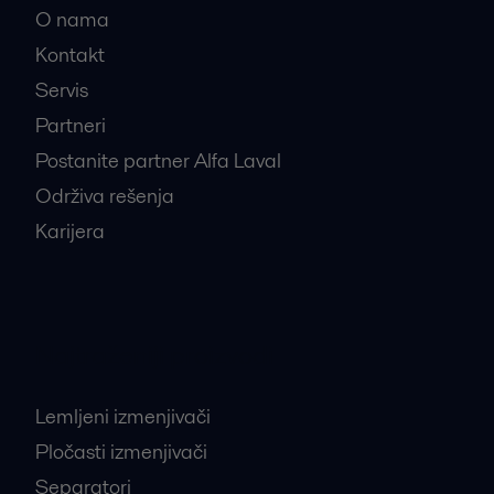
O nama
Kontakt
Servis
Partneri
Postanite partner Alfa Laval
Održiva rešenja
Karijera
Najtraženiji proizvodi
Lemljeni izmenjivači
Pločasti izmenjivači
Separatori