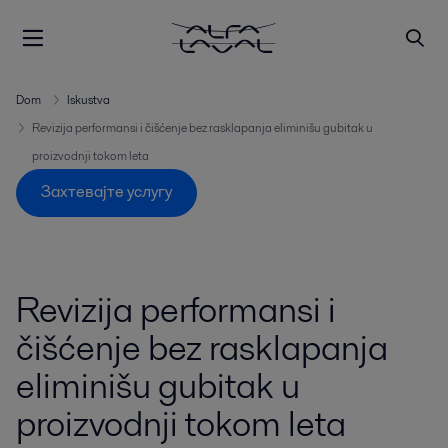
Dom
Iskustva
Revizija performansi i čišćenje bez rasklapanja eliminišu gubitak u
proizvodnji tokom leta
Захтевајте услугу
Revizija performansi i
čišćenje bez rasklapanja
eliminišu gubitak u
proizvodnji tokom leta