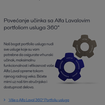
Povećanje učinka sa Alfa Lavalovim
portfoliom usluga 360°
Naš bogat portfolio usluga nudi
sve usluge koje su vam
potrebne da osigurate vrhunski
učinak, maksimalnu
funkcionalnost i efikasnost vaše
Alfa Laval opreme tokom
njenog radnog veka. Bićete
mirni uz naš tim stručnjaka i
dostupnost delova.
Više o Alfa Laval 360° Portfoliu usluga