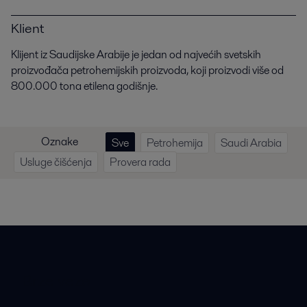
Klient
Klijent iz Saudijske Arabije je jedan od najvećih svetskih
proizvođača petrohemijskih proizvoda, koji proizvodi više od
800.000 tona etilena godišnje.
Oznake
Sve
Petrohemija
Saudi Arabia
Usluge čišćenja
Provera rada
Brze veze