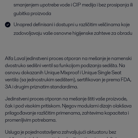
smanjenjem upotrebe vode i CIP medija i bez prosipanja ili
gubitka proizvoda
Unapred definisani i dostupni u različitim veličinama koje
zadovoljavaju vaše osnovne higijenske zahteve za obradu
Alfa Laval jedinstveni proces otporan na mešanje je namenski
dvostruko sedišni ventil sa funkcijom podizanja sedišta. Na
osnovu dokazanih Unique Mixproof i Unique Single Seat
ventila (sa jednostrukim sedištem), sertifikovan je prema FDA,
3A i drugim priznatim standardima.
Jedinstveni proces otporan na mešanje štiti vaše proizvode,
čak i pod visokim pritiskom. Njegov modularni dizajn olakšava
prilagođavanje različitim primenama, zahtevima kapaciteta i
promenljivim potrebama.
Usluga je pojednostavljena zahvaljujući aktuatoru bez