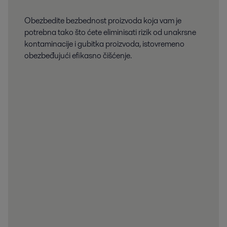
HVAC (sistemi grejanja, ventilacije i klimatizacije)
Hlađenje
Obezbedite bezbednost proizvoda koja vam je
potrebna tako što ćete eliminisati rizik od unakrsne
Hrana i osvežavajući napici
Kućna i lična nega
kontaminacije i gubitka proizvoda, istovremeno
obezbeđujući efikasno čišćenje.
Biotehnologija
Za pažljivu ali efikasnu proizvodnju proteina iz kulture ćelija sisara,
kompanija Alfa Laval nudi širok asortiman higijenske, namenski
izgrađene opreme koja maksimizra prinose i čuva kvalitet proizvod