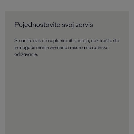
Pojednostavite svoj servis
Smanjite rizik od neplaniranih zastoja, dok trošite što
je moguće manje vremena i resursa na rutinsko
održavanje.