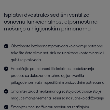
Isplativi dvostruko sedišni ventil za
osnovnu funkcionalnost otpornosti na
mešanje u higijenskim primenama
Obezbedite bezbednost proizvoda koja vam je potrebna
tako što ćete eliminisati rizik od unakrsne kontaminacije i
gubitka proizvoda
Poboljšajte pouzdanost i fleksibilnost podešavanja
procesa sa dokazanom tehnologijom ventila
prilagođenom vašim specifičnim proizvodnim potrebama
Smanjite rizik od neplaniranog zastoja dok trošite što je
moguće manje vremena i resursa na rutinsko održavanje
Smanjite uticaj na životnu sredinu sa značajnim