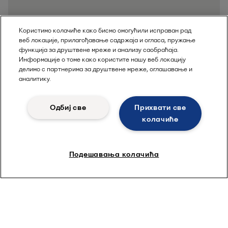
Користимо колачиће како бисмо омогућили исправан рад
веб локације, прилагођавање садржаја и огласа, пружање
функција за друштвене мреже и анализу саобраћаја.
Информације о томе како користите нашу веб локацију
делимо с партнерима за друштвене мреже, оглашавање и
аналитику.
Одбиј све
Прихвати све
колачиће
Подешавања колачића