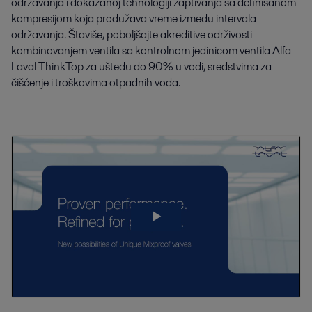
održavanja i dokazanoj tehnologiji zaptivanja sa definisanom
kompresijom koja produžava vreme između intervala
održavanja. Štaviše, poboljšajte akreditive održivosti
kombinovanjem ventila sa kontrolnom jedinicom ventila Alfa
Laval ThinkTop za uštedu do 90% u vodi, sredstvima za
čišćenje i troškovima otpadnih voda.