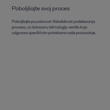
Poboljšajte svoj proces
Poboljšajte pouzdanost i fleksibilnost podešavanja
procesa, uz dokazanu tehnologiju ventila koja
odgovara specifičnim potrebama vaše proizvodnje.