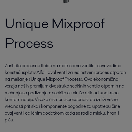
Unique Mixproof
Process
Zaštitite procesne fluide na matricama ventila i cevovodima
koristeći isplativ Alfa Laval ventil za jedinstveni proces otporan
na mešanje (Unique Mixproof Process). Ova ekonomična
verzija naših premijum dvostruko sedišnih ventila otpornih na
mešanje sa podizanjem sedišta eliminiše rizik od unakrsne
kontaminacije. Visoka čistoća, sposobnost da izdrži vršne
vrednosti pritiska i komponente pogodne za upotrebu čine
ovaj ventil odličnim dodatkom kada se radi o mleku, hrani i
piću.