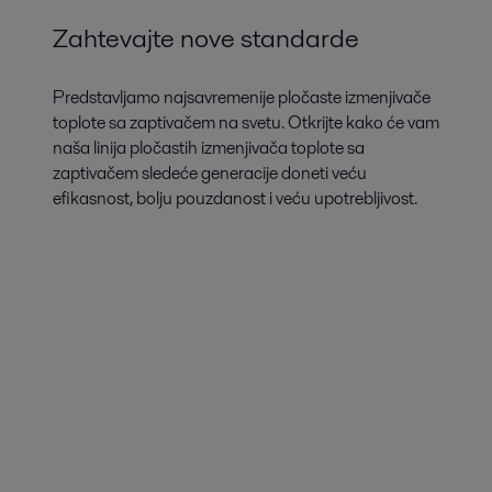
Zahtevajte nove standarde
Predstavljamo najsavremenije pločaste izmenjivače
toplote sa zaptivačem na svetu. Otkrijte kako će vam
naša linija pločastih izmenjivača toplote sa
zaptivačem sledeće generacije doneti veću
efikasnost, bolju pouzdanost i veću upotrebljivost.