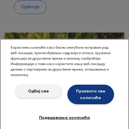
Opširnije
Користимо колачиће како бисмо омогућили исправан рад
веб локације, прилагођавање садржаја и огласа, пружање
функција за друштвене мреже и анализу саобраћаја.
Информације о томе како користите нашу веб локацију
делимо с партнерима за друштвене мреже, оглашавање и
аналитику.
Одбиј све
Прихвати све
колачиће
Prednosti korišćenja Alfacondau
Подешавања колачића
procesu proizvodnje šećera