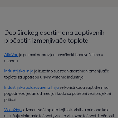
Deo širokog asortimana zaptivenih
pločastih izmenjivača toplote
AlfaVap
je po meri napravljen površinski isparivač filma u
usponu.
Industrijska linija
je izuzetno svestran asortiman izmenjivača
toplote za upotrebu u svim vrstama industrija.
Industrijska poluzavarena linija
se koristi kada zaptivke nisu
pogodne za jedan od medija i kada su potrebni veći projektni
pritisci.
WideGap
je izmenjivač toplote koji se koristi za primene koje
uključuju vlaknaste tečnosti, visoko viskozne tečnosti i tečnosti