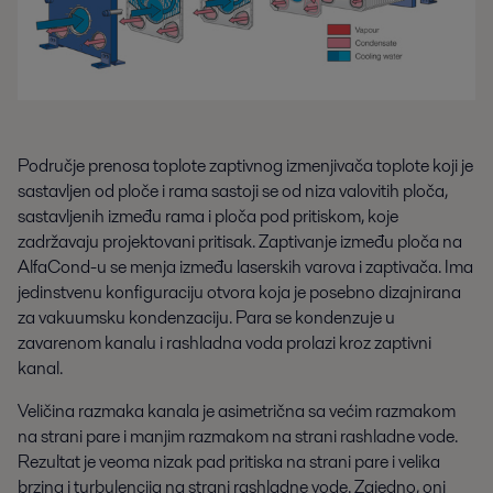
Područje prenosa toplote zaptivnog izmenjivača toplote koji je
sastavljen od ploče i rama sastoji se od niza valovitih ploča,
sastavljenih između rama i ploča pod pritiskom, koje
zadržavaju projektovani pritisak. Zaptivanje između ploča na
AlfaCond-u se menja između laserskih varova i zaptivača. Ima
jedinstvenu konfiguraciju otvora koja je posebno dizajnirana
za vakuumsku kondenzaciju. Para se kondenzuje u
zavarenom kanalu i rashladna voda prolazi kroz zaptivni
kanal.
Veličina razmaka kanala je asimetrična sa većim razmakom
na strani pare i manjim razmakom na strani rashladne vode.
Rezultat je veoma nizak pad pritiska na strani pare i velika
brzina i turbulencija na strani rashladne vode. Zajedno, oni