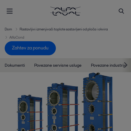
Dom
Rastavljivi izmenjivači toplote sastavljeni od ploča i okvira
AlfaCond
Zahtev za ponudu
Dokumenti
Povezane servisne usluge
Povezane industrije