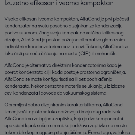
Izuzetno efikasan i veoma kompaktan
Visoko efikasan i veoma kompaktan, AlfaCond je prvi pločasti
kondenzator na svetu posebno dizajniran za kondenzaciju
pod vakuumom. Zbog svoje kompaktne veličine i efikasnog
dizajna, AlfaCond je postao poželjna alternativa glomaznim
indirektnim kondenzatorima cev-u-cevi. Takođe, AlfaCond se
lako čisti pomoću čišćenja na mestu (CIP) ili mehanički.
AlfaCond je alternativa direktnim kondenzatorima kada je
povrat kondenzata cilj i kada postoje prostorna ograničenja.
AlfaCond se može konfigurisati sa ili bez podhlađenja
kondenzata. Nekondenzatne materije se uklanjaju iz izlazne
cevi kondenzata i dovode do vakuumskog sistema.
Opremljeni dobro dizajniranim karakteristikama, AlfaCond
izmenjivači toplote se lako održavaju i imaju dug radni vek.
AlfaCond ima zalepljenu zaptivku, koja je dvokomponentni
epoksidni lepak sušen u rerni, koji održava zaptivku na mestu
tokom bilo kog mogućeg stanja čišćenja. Pored toga, valjak sa