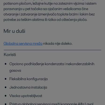
potisnom pločom, ležajne kutije na zateznim vijcima i sistem
poravnanja u pet tačaka sa ojačanim vešalicama čine
otvaranje i zatvaranje izmenjivača toplote brzim i lakim bez
potrebe za teškim alatima ili rizika od oštećenja ploča.
Mir u duši
Globalna servisna mreža
nikada nije daleko.
Koristi
Opciono podhlađenje kondenzata i nekondenzabilnih
gasova
Fleksibilna konfiguracija
Jednostavna instalacija
Visoka upotrebljivost
Pristup globalnoj servisnoj mreži kompanije Alfa Laval