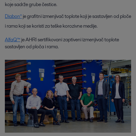
koje sadrže grube čestice.
Diabon®
je grafitni izmenjivač toplote koji je sastavljen od ploče
i rama koji se koristi za teške korozivne medije.
AlfaQ™
je AHRI sertifikovani zaptiveni izmenjivač toplote
sastavljen od ploča i rama.