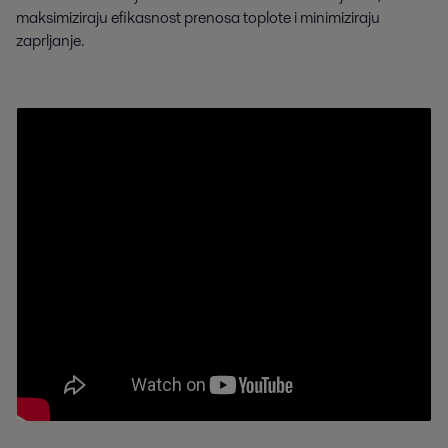
maksimiziraju efikasnost prenosa toplote i minimiziraju
zaprljanje.