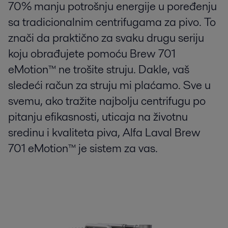
70% manju potrošnju energije u poređenju
sa tradicionalnim centrifugama za pivo. To
znači da praktično za svaku drugu seriju
koju obrađujete pomoću Brew 701
eMotion™ ne trošite struju. Dakle, vaš
sledeći račun za struju mi plaćamo. Sve u
svemu, ako tražite najbolju centrifugu po
pitanju efikasnosti, uticaja na životnu
sredinu i kvaliteta piva, Alfa Laval Brew
701 eMotion™ je sistem za vas.