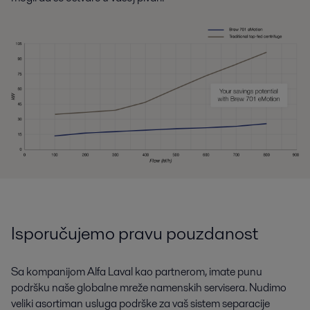
Isporučujemo pravu pouzdanost
Sa kompanijom Alfa Laval kao partnerom, imate punu
podršku naše globalne mreže namenskih servisera. Nudimo
veliki asortiman usluga podrške za vaš sistem separacije