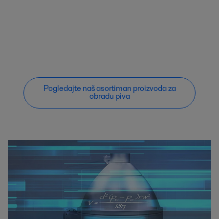
Pogledajte naš asortiman proizvoda za
obradu piva