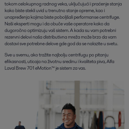
tokom celokupnog radnog veka, uključujući i praćenje stanja
kako biste stekli uvid u trenutno stanje opreme, kao i
unapređenja kojima biste poboljšali performanse centrifuge.
Naši eksperti mogu i da obuče vaše operatore kako da
dugoročno optimizuju vaš sistem. A kada su vam potrebni
rezervni delovi naša distributivna mreža može brzo da vam
dostavi sve potrebne delove gde god da se nalazite u svetu.
Sve u svemu, ako tražite najbolju centrifugu po pitanju
efikasnosti, uticaja na životnu sredinu i kvaliteta piva, Alfa
Laval Brew 701 eMotion™ je sistem za vas.