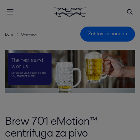
Zahtev za ponudu
Dom
Overview
Brew 701 eMotion™
centrifuga za pivo