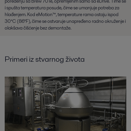
poređenju sa Brew 701e, opremljenim samo sa eDrive. Time se
i spušta temperatura posude, čime se umanjuje potreba za
hlađenjem. Kod eMotion™, temperature rama ostaju ispod
30°C (86°F), čime se ostvaruje unapređeno radno okruženje i
olakšava čišćenje bez demontaže.
Primeri iz stvarnog života