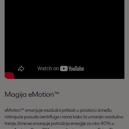
Magija eMotion™
eMotion™ smanjuje vazdušni pritisak u prostoru između
rotirajuće posude centrifuge i rama kako bi umanjio vazdušno
trenje, čime se smanjuje potrošnja energije za oko 40% u