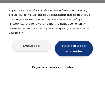
Користимо колачиће како бисмо омогућили исправан рад
веб локације, прилагођавање садржаја и огласа, пружање
функција за друштвене мреже и анализу саобраћаја.
Информације о томе како користите нашу веб локацију
делимо с партнерима за друштвене мреже, оглашавање и
аналитику.
Одбиј све
Прихвати све
колачиће
Подешавања колачића