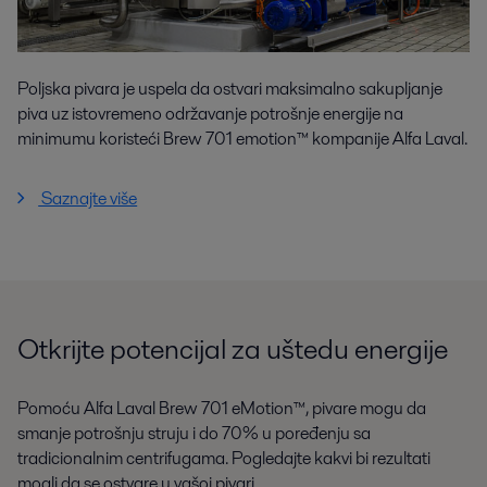
Poljska pivara je uspela da ostvari maksimalno sakupljanje
piva uz istovremeno održavanje potrošnje energije na
minimumu koristeći Brew 701 emotion™ kompanije Alfa Laval.
Saznajte više
Otkrijte potencijal za uštedu energije
Pomoću Alfa Laval Brew 701 eMotion™, pivare mogu da
smanje potrošnju struju i do 70% u poređenju sa
tradicionalnim centrifugama. Pogledajte kakvi bi rezultati
mogli da se ostvare u vašoj pivari.