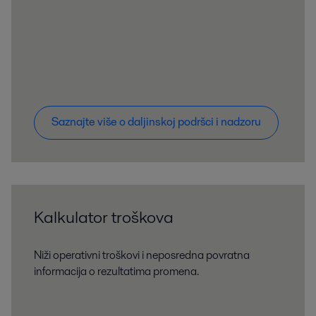
Saznajte više o daljinskoj podršci i nadzoru
Kalkulator troškova
Niži operativni troškovi i neposredna povratna
informacija o rezultatima promena.