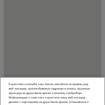
Користимо колачиће како бисмо омогућили исправан рад
веб локације, прилагођавање садржаја и огласа, пружање
функција за друштвене мреже и анализу саобраћаја.
Информације о томе како користите нашу веб локацију
делимо с партнерима за друштвене мреже, оглашавање и