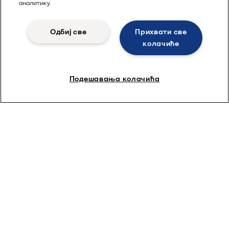
аналитику.
Одбиј све
Прихвати све
колачиће
Подешавања колачића
Počnite prediktivno održavanje