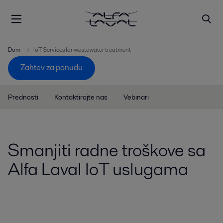
Dom
IoT Services for wastewater treatment
Zahtev za ponudu
Prednosti
Kontaktirajte nas
Vebinari
Smanjiti radne troškove sa
Alfa Laval IoT uslugama