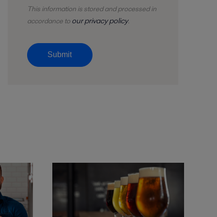
This information is stored and
processed
in
our privacy policy
accordance to
.
Submit