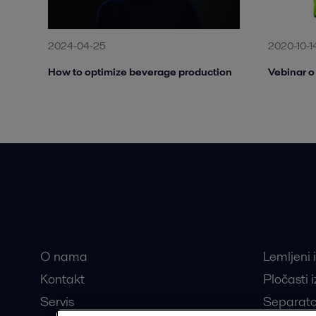
2024-04-25
2020-10-1
How to optimize beverage production
Vebinar o
Brze veze
Najtraž
O nama
Lemljeni 
Kontakt
Pločasti 
Servis
Separato