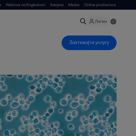
a
Webinar na Engleskom
Karijera
Media
Online prodavnica
Логин
Захтевајте услугу