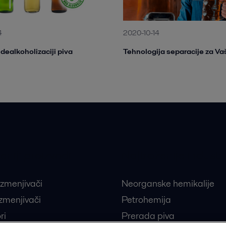
4
2020-10-14
 dealkoholizaciji piva
Tehnologija separacije za Va
eniji proizvodi
Najtraženije industri
izmenjivači
Neorganske hemikalije
izmenjivači
Petrohemija
ri
Prerada piva