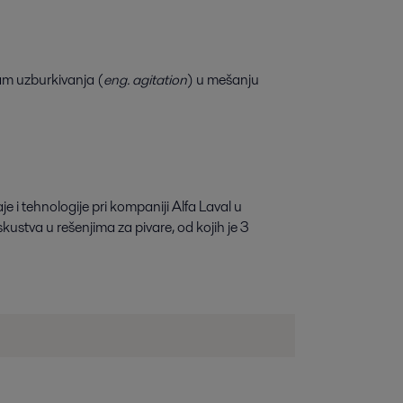
am uzburkivanja (
eng. agitation
) u mešanju
i tehnologije pri kompaniji Alfa Laval u
ustva u rešenjima za pivare, od kojih je 3