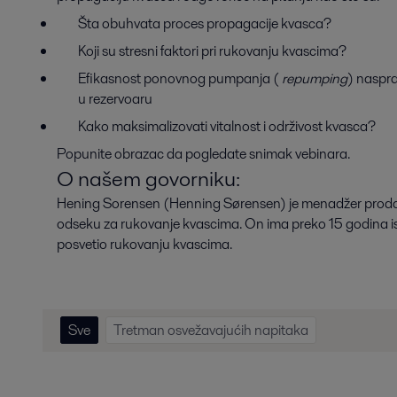
Šta obuhvata proces propagacije kvasca?
Koji su stresni faktori pri rukovanju kvascima?
Efikasnost ponovnog pumpanja (
repumping
) naspr
u rezervoaru
Kako maksimalizovati vitalnost i održivost kvasca?
Popunite obrazac da pogledate snimak vebinara.
O našem govorniku:
Hening Sorensen (Henning Sørensen) je menadžer prodaje 
odseku za rukovanje kvascima. On ima preko 15 godina isk
posvetio rukovanju kvascima.
Sve
Tretman osvežavajućih napitaka