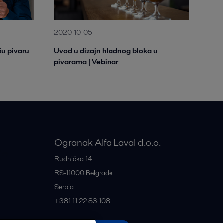
2020-10-05
šu pivaru
Uvod u dizajn hladnog bloka u
pivarama | Vebinar
Ogranak Alfa Laval d.o.o.
je
Rudnička 14
RS-11000
Belgrade
Serbia
+381 11 22 83 108