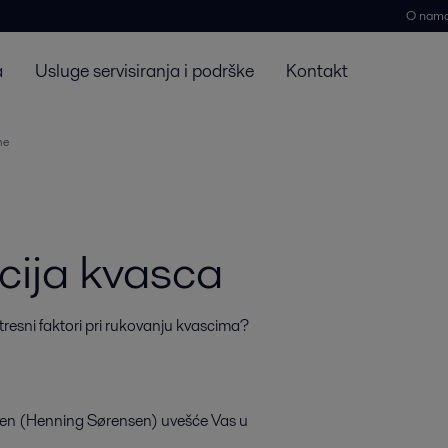
O nam
a
Usluge servisiranja i podrške
Kontakt
ne
cija kvasca
resni faktori pri rukovanju kvascima?

sen (Henning Sørensen) uvešće Vas u