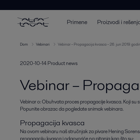
Primene
Proizvodi i rešenj
Dom
Vebinari
Vebinar – Propagacija kvasca – 26. jun 2019. godi
2020-10-14
Product news
Vebinar – Propaga
Vebinar o: Obuhvata proces propagacije kvasca. Koji su st
Popunite obrazac da pogledate snimak vebinara.
Propagacija kvasca
Na ovom vebinaru naš stručnjak za pivare Hening Soren
propagaciju kvasca i odgovoriće na pitanja kao što su: