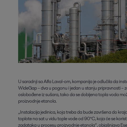
U saradnji sa Alfa Laval-om, kompanija je odlučila da ins
WideGap – dva u pogonu i jedan u stanju pripravnosti – z
oslobođene iz sušara, tako da se dobijena topla voda mož
proizvodnje etanola.
„Instalacija jedinica, koja treba da bude završena do kr
toplote na sat u vidu tople vode od 90°C, koja će se korist
zadataka u procesu proizvodnje etanola“, objašnjava Eser 