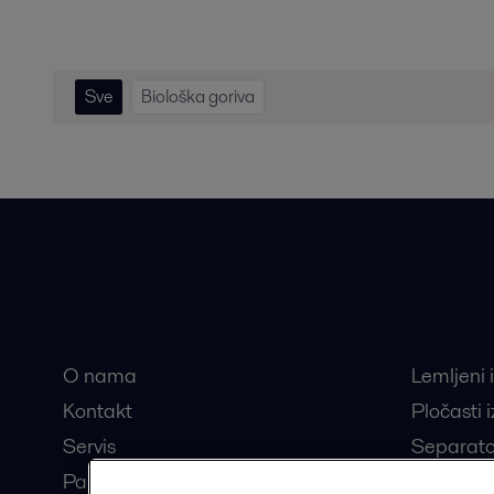
Sve
Biološka goriva
Brze veze
Najtraž
O nama
Lemljeni 
Kontakt
Pločasti 
Servis
Separato
Partneri
Dekanter