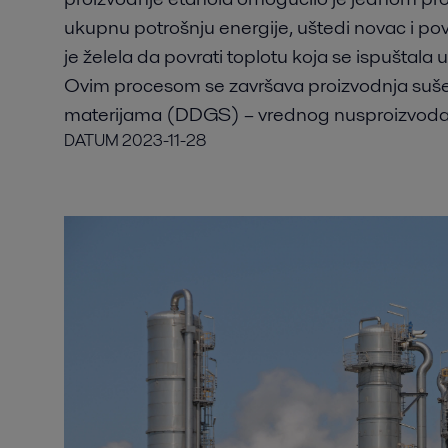
ukupnu potrošnju energije, uštedi novac i po
je želela da povrati toplotu koja se ispuštal
Ovim procesom se završava proizvodnja sušeni
materijama (DDGS) – vrednog nusproizvoda 
DATUM
2023-11-28