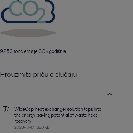
9.250 tona emisije CO
godišnje
2
Preuzmite priču o slučaju
WideGap heat exchanger solution taps into
the energy-saving potential of waste heat
recovery
2023-10-17 1880 kB