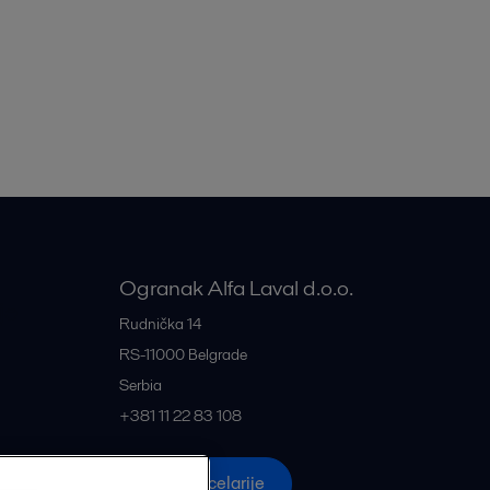
Ogranak Alfa Laval d.o.o.
je
Rudnička 14
RS-11000
Belgrade
Serbia
+381 11 22 83 108
nje
Sve kancelarije