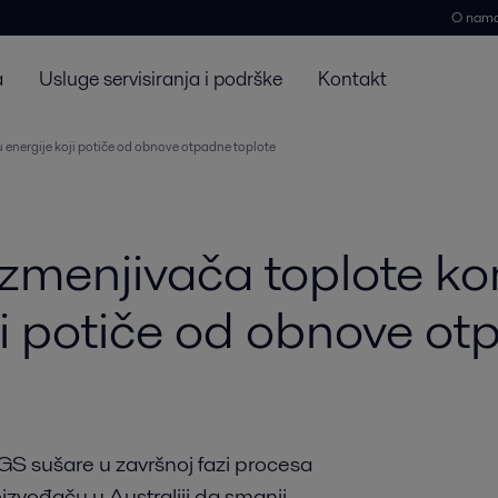
O nam
a
Usluge servisiranja i podrške
Kontakt
u energije koji potiče od obnove otpadne toplote
menjivača toplote kori
ji potiče od obnove ot
DGS sušare u završnoj fazi procesa
izvođaču u Australiji da smanji