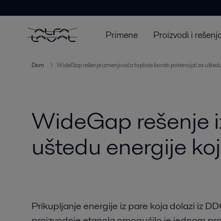
Primene
Proizvodi i rešenj
Dom
WideGap rešenje izmenjivača toplote koristi potencijal za ušted
WideGap rešenje iz
uštedu energije ko
Prikupljanje energije iz pare koja dolazi iz D
proizvodnje etanola omogućilo je jednom pro