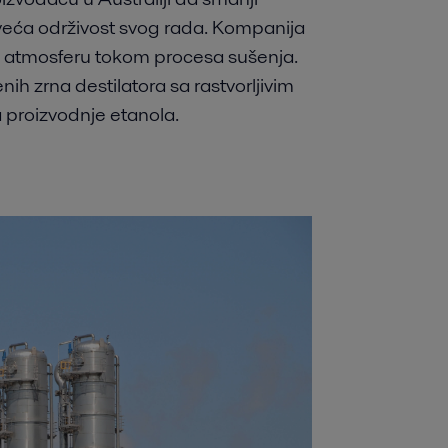
veća održivost svog rada. Kompanija
a u atmosferu tokom procesa sušenja.
h zrna destilatora sa rastvorljivim
proizvodnje etanola.