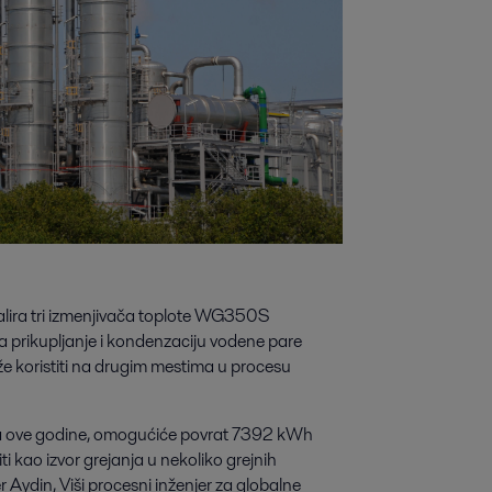
talira tri izmenjivača toplote WG350S
a prikupljanje i kondenzaciju vodene pare
e koristiti na drugim mestima u procesu
aja ove godine, omogućiće povrat 7392 kWh
iti kao izvor grejanja u nekoliko grejnih
Aydin, Viši procesni inženjer za globalne