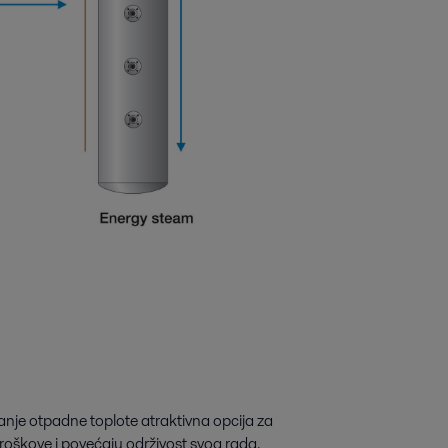
ljanje otpadne toplote atraktivna opcija za
roškove i povećaju održivost svog rada.