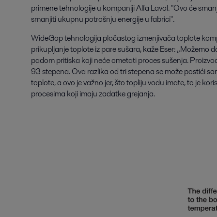
primene tehnologije u kompaniji Alfa Laval. "Ovo će sman
smanjiti ukupnu potrošnju energije u fabrici".
WideGap tehnologija pločastog izmenjivača toplote komp
prikupljanje toplote iz pare sušara, kaže Eser: „Možemo 
padom pritiska koji neće ometati proces sušenja. Proiz
93 stepena. Ova razlika od tri stepena se može postići 
toplote, a ovo je važno jer, što topliju vodu imate, to je kori
procesima koji imaju zadatke grejanja.