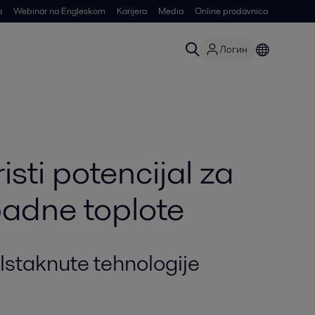
a
Webinar na Engleskom
Karijera
Media
Online prodavnica
Логин
sti potencijal za
padne toplote
Istaknute tehnologije