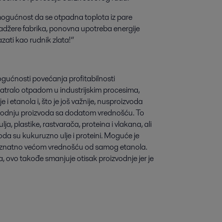
ogućnost da se otpadna toplota iz pare
nadžere fabrika, ponovna upotreba energije
zati kao rudnik zlata!“
ogućnosti povećanja profitabilnosti
matralo otpadom u industrijskim procesima,
i etanola i, što je još važnije, nusproizvoda
izvodnju proizvoda sa dodatom vrednošću. To
ulja, plastike, rastvarača, proteina i vlakana, ali
da su kukuruzno ulje i proteini. Moguće je
 sa znatno većom vrednošću od samog etanola.
, ovo takođe smanjuje otisak proizvodnje jer je