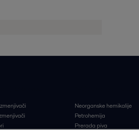
eniji proizvodi
Najtraženije industri
izmenjivači
Neorganske hemikalije
izmenjivači
Petrohemija
ri
Prerada piva
i
Portal za grejanje i hlađe