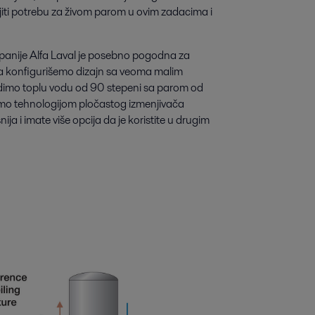
jiti potrebu za živom parom u ovim zadacima i
anije Alfa Laval je posebno pogodna za
da konfigurišemo dizajn sa veoma malim
vodimo toplu vodu od 90 stepeni sa parom od
samo tehnologijom pločastog izmenjivača
snija i imate više opcija da je koristite u drugim