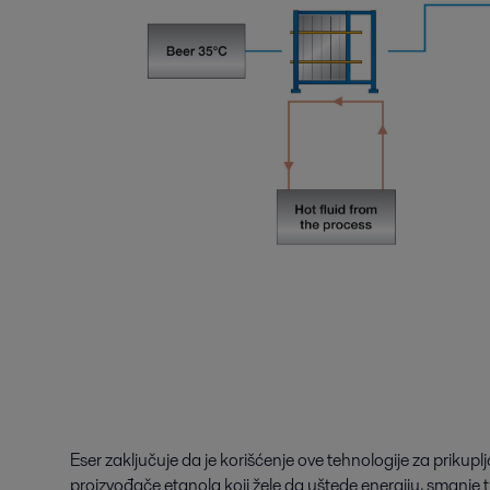
Eser zaključuje da je korišćenje ove tehnologije za prikup
proizvođače etanola koji žele da uštede energiju, smanje t