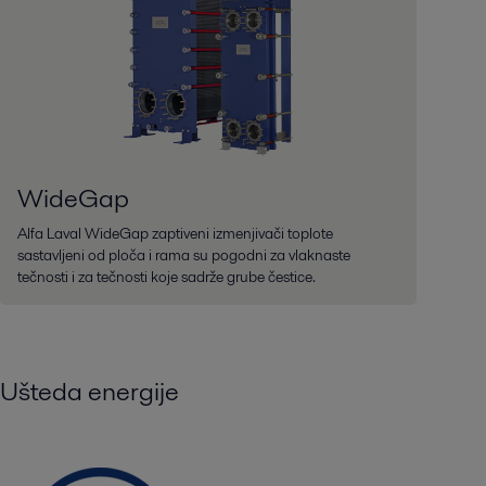
WideGap
Alfa Laval WideGap zaptiveni izmenjivači toplote
sastavljeni od ploča i rama su pogodni za vlaknaste
tečnosti i za tečnosti koje sadrže grube čestice.
Ušteda energije