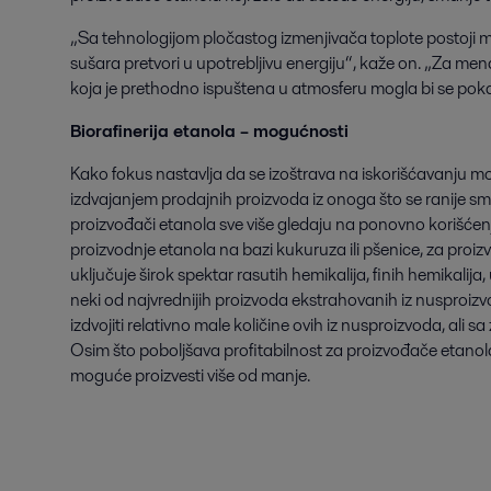
„Sa tehnologijom pločastog izmenjivača toplote postoji m
sušara pretvori u upotrebljivu energiju“, kaže on. „Za me
koja je prethodno ispuštena u atmosferu mogla bi se poka
Biorafinerija etanola – mogućnosti
Kako fokus nastavlja da se izoštrava na iskorišćavanju m
izdvajanjem prodajnih proizvoda iz onoga što se ranije s
proizvođači etanola sve više gledaju na ponovno korišćenje 
proizvodnje etanola na bazi kukuruza ili pšenice, za pro
uključuje širok spektar rasutih hemikalija, finih hemikalija, 
neki od najvrednijih proizvoda ekstrahovanih iz nusproizvo
izdvojiti relativno male količine ovih iz nusproizvoda, ali
Osim što poboljšava profitabilnost za proizvođače etanola
moguće proizvesti više od manje.