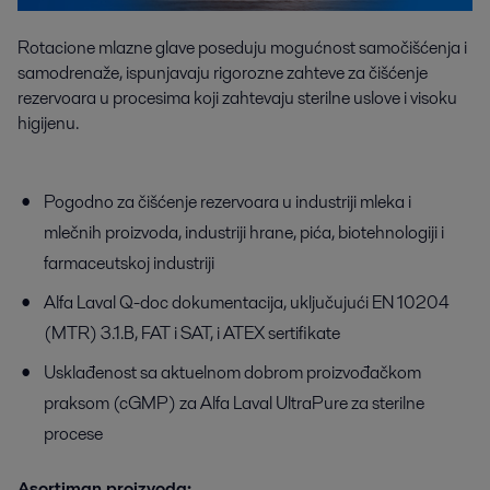
Rotacione mlazne glave poseduju mogućnost samočišćenja i
samodrenaže, ispunjavaju rigorozne zahteve za čišćenje
rezervoara u procesima koji zahtevaju sterilne uslove i visoku
higijenu.
Pogodno za čišćenje rezervoara u industriji mleka i
mlečnih proizvoda, industriji hrane, pića, biotehnologiji i
farmaceutskoj industriji
Alfa Laval Q-doc dokumentacija, uključujući EN 10204
(MTR) 3.1.B, FAT i SAT, i ATEX sertifikate
Usklađenost sa aktuelnom dobrom proizvođačkom
praksom (cGMP) za Alfa Laval UltraPure za sterilne
procese
Asortiman proizvoda: