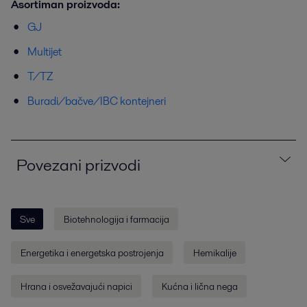
Asortiman proizvoda:
GJ
Multijet
T/TZ
Buradi/bačve/IBC kontejneri
Povezani prizvodi
Sve
Biotehnologija i farmacija
Energetika i energetska postrojenja
Hemikalije
Hrana i osvežavajući napici
Kućna i lična nega