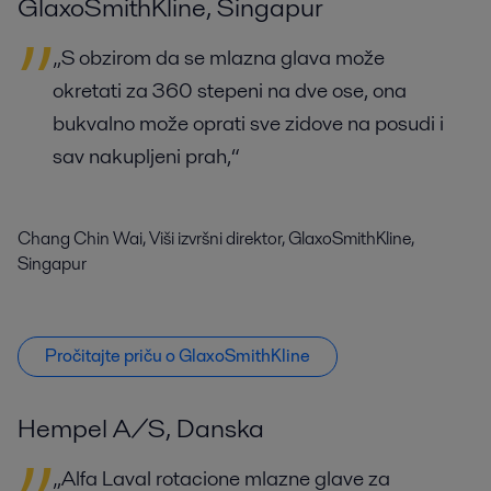
GlaxoSmithKline, Singapur
„S obzirom da se mlazna glava može
okretati za 360 stepeni na dve ose, ona
bukvalno može oprati sve zidove na posudi i
sav nakupljeni prah,“
Chang Chin Wai, Viši izvršni direktor, GlaxoSmithKline,
Singapur
Pročitajte priču o GlaxoSmithKline
Hempel A/S, Danska
„Alfa Laval rotacione mlazne glave za