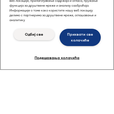
веб локације, прилагођавање садржаја и огласа, пружање
функција за друштвене мреже и анализу саобраћаја.
Информације о томе како користите нашу веб локацију
делимо с партнерима за друштвене мреже, оглашавање и
аналитику.
Одбиј све
Прихвати све
Servisiranje higijenske opreme
колачиће
rezervoara
Подешавања колачића
Izvucite maksimum iz svoje higijenske opreme.
Održavajte svoje Alfa Laval mašine za čišćenje
rezervoara u vrhunskom radnom stanju kroz
servisiranje koje produžava vek trajanja vaših
statičkih raspršivača, rotacionih glava za
raspršivanje i rotacionih mlaznica. Možete biti
potpuno mirni jer će naša globalna servisna mreža i
lokalni stručnjaci optimizovati performanse.