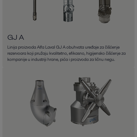
GJ A
Linija proizvoda Alfa Laval GJ A obuhvata uređaje za čišćenje
rezervoara koji pružaju kvalitetno, efikasno, higijensko čišćenje za
kompanije u industriji hrane, pića i proizvoda za ličnu negu.