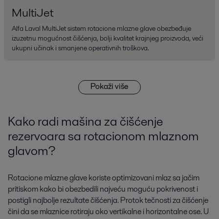
MultiJet
Alfa Laval MultiJet sistem rotacione mlazne glave obezbeđuje
izuzetnu mogućnost čišćenja, bolji kvalitet krajnjeg proizvoda, veći
ukupni učinak i smanjene operativnih troškova.
Pokaži više
Kako radi mašina za čišćenje
rezervoara sa rotacionom mlaznom
glavom?
Rotacione mlazne glave koriste optimizovani mlaz sa jačim
pritiskom kako bi obezbedili najveću moguću pokrivenost i
postigli najbolje rezultate čišćenja. Protok tečnosti za čišćenje
čini da se mlaznice rotiraju oko vertikalne i horizontalne ose. U