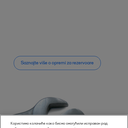
Saznajte više o opremi za rezervoare
Користимо колачиће како бисмо омогућили исправан рад