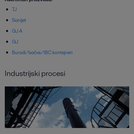
TJ
Sanijet
GJ A
GJ
Buradi/bačve/IBC kontejneri
Industrijski procesi