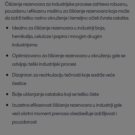
Čišćenje rezervoara za industrijske procese zahteva robusnu,
pouzdanu i efikasnu mašinu za čišćenje rezervoara koja može
da izdrži teško radno okruženje i temeljno očisti čvrste ostatke.
Idealno za čišćenje rezervoara u industriji boja,
hemikalija, celuloze i papira i mnogim drugim
industrijama
Optimizovano za čišćenje rezervoara u okruženju gde se
odvijaju teški industrijski procesi
Dizajniran za recirkulaciju tečnosti koje sadrže veće
čestice
Bolje uklanjanje ostataka koji se teško čiste
Izuzetna efikasnost čišćenja rezervoara u industriji gde
veći obrtni moment prenosa obezbeđuje izdržljivost i
pouzdanost