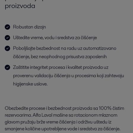
proizvoda
Robustan dizajn
Uštedite vreme, vodu i sredstva za čišćenje
Poboljšajte bezbednost na radu uz automatizovano
čišćenje, bez neophodnog prisustva zaposlenih
Zaštitite integritet procesa i kvalitet proizvoda uz
proverenu validaciju čišćenja u procesima koji zahtevaju
higijenske uslove.
Obezbedite procese i bezbednost proizvoda sa 100% čistim
rezervoarima. Alfa Laval mašine sa rotacionom mlaznom
glavom pružaju brže vreme čišćenja i održivu uštedu iz
smanjene količine upotrebljene vode i sredstva za čišćenje.