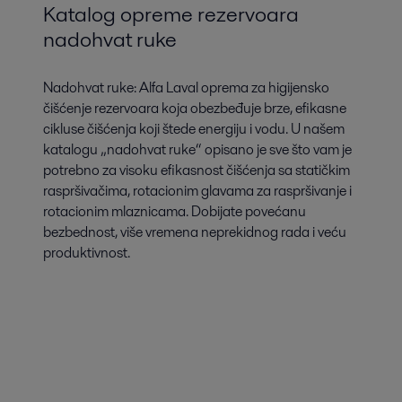
Katalog opreme rezervoara
nadohvat ruke
Nadohvat ruke: Alfa Laval oprema za higijensko
čišćenje rezervoara koja obezbeđuje brze, efikasne
cikluse čišćenja koji štede energiju i vodu. U našem
katalogu „nadohvat ruke“ opisano je sve što vam je
potrebno za visoku efikasnost čišćenja sa statičkim
raspršivačima, rotacionim glavama za raspršivanje i
rotacionim mlaznicama. Dobijate povećanu
bezbednost, više vremena neprekidnog rada i veću
produktivnost.