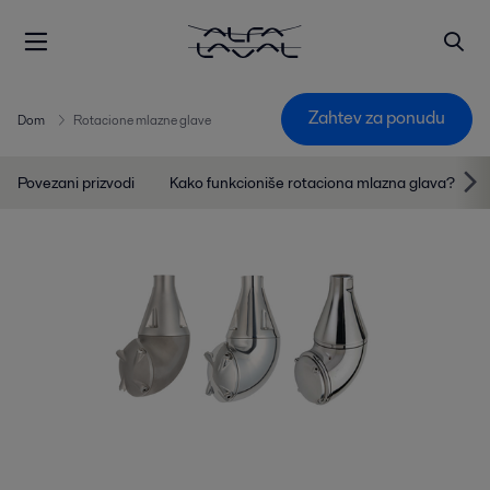
Zahtev za ponudu
Dom
Rotacione mlazne glave
Povezani prizvodi
Kako funkcioniše rotaciona mlazna glava?