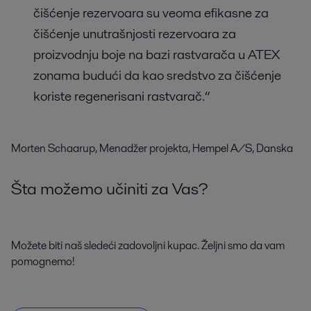
čišćenje rezervoara su veoma efikasne za
čišćenje unutrašnjosti rezervoara za
proizvodnju boje na bazi rastvarača u ATEX
zonama budući da kao sredstvo za čišćenje
koriste regenerisani rastvarač.“
Morten Schaarup, Menadžer projekta, Hempel A/S, Danska
Šta možemo učiniti za Vas?
Možete biti naš sledeći zadovoljni kupac. Željni smo da vam
pomognemo!