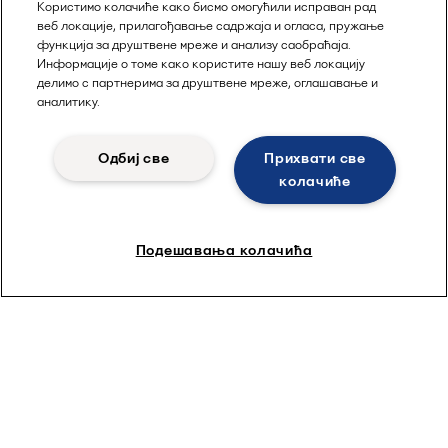
Користимо колачиће како бисмо омогућили исправан рад
веб локације, прилагођавање садржаја и огласа, пружање
функција за друштвене мреже и анализу саобраћаја.
Информације о томе како користите нашу веб локацију
делимо с партнерима за друштвене мреже, оглашавање и
аналитику.
Одбиј све
Прихвати све
колачиће
Подешавања колачића