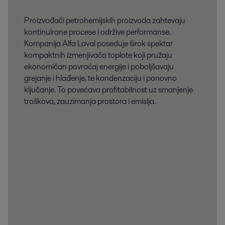
Proizvođači petrohemijskih proizvoda zahtevaju
kontinuirane procese i održive performanse.
Kompanija Alfa Laval poseduje širok spektar
kompaktnih izmenjivača toplote koji pružaju
ekonomičan povraćaj energije i poboljšavaju
grejanje i hlađenje, te kondenzaciju i ponovno
ključanje. To povećava profitabilnost uz smanjenje
troškova, zauzimanja prostora i emisija.