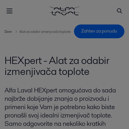
Zahtev za ponudu
Dom
Alat za odabir izmenjivača toplote
HEXpert - Alat za odabir
izmenjivača toplote
Alfa Laval HEXpert omogućava do sada
najbrže dobijanje znanja o proizvodu i
primeni koje Vam je potrebno kako biste
pronašli svoj idealni izmenjivač toplote.
Samo odgovorite na nekoliko kratkih