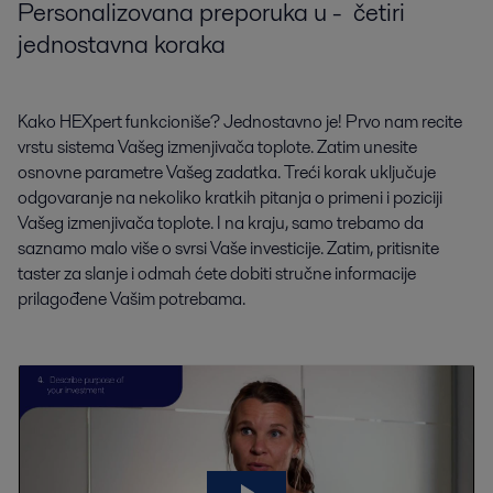
Personalizovana preporuka u - četiri
jednostavna koraka
Kako HEXpert funkcioniše? Jednostavno je! Prvo nam recite
vrstu sistema Vašeg izmenjivača toplote. Zatim unesite
osnovne parametre Vašeg zadatka. Treći korak uključuje
odgovaranje na nekoliko kratkih pitanja o primeni i poziciji
Vašeg izmenjivača toplote. I na kraju, samo trebamo da
saznamo malo više o svrsi Vaše investicije. Zatim, pritisnite
taster za slanje i odmah ćete dobiti stručne informacije
prilagođene Vašim potrebama.