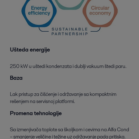
Ušteda energije
250 kW u uštedi kondenzata i dublji vakuum štedi paru.
Baza
Lak pristup za čišćenje i održavanje sa kompaktnim
rešenjem na servisnoj platformi.
Promena tehnologije
Sa izmenjivača toplote sa školjkom i cevima na Alfa Cond
– smanjenje veličine i težine uz održavanje pada pritiska.