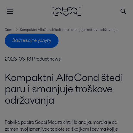
Dom
Kompaktni AlfaCond štedi paru i smanjuje troškove održavanja
Захтевајте услугу
2023-03-13
Product news
Kompaktni AlfaCond štedi
paru i smanjuje troškove
održavanja
Fabrika papira Sappi Maastricht, Holandija, morala je da 
zameni svoj izmenjivač toplote sa školjkom i cevima koji je 