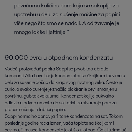
povećamo količinu pare koja se sakuplja za
upotrebu u delu za sušenje mašine za papir i
više nego što smo se nadali. A održavanje je
mnogo lakše i jeftinije.”
90.000 evra u otpadnom kondenzatu
Vodeći proizvođač papira Sappi se prvobitno obratio
kompaniji Alfa Laval jer je kondenzator sa školjkom i cevima u
delu za sušenje došao do kraja svog životnog veka. Često je
curio, a svako curenje je značilo blokiranje cevi, smanjenu
površinu, gubitak vakuuma i kondenzat koji je bukvalno
odlazio u odvod umesto da se koristi za stvaranje pare za
proces sušenja u fabrici papira.
Sappi normalno obnavlja 4 tone kondenzata na sat. Tokom
poslednje godine rada izmenjivača toplote sa školjkom i
cevima, 9 meseci kondenzata je otišlo u otpad. Čak i uzimajući