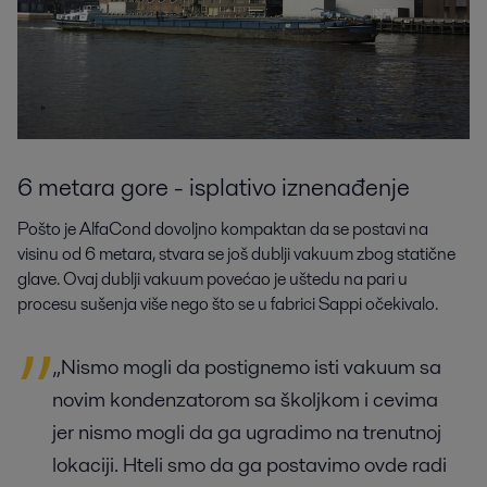
6 metara gore - isplativo iznenađenje
Pošto je AlfaCond dovoljno kompaktan da se postavi na
visinu od 6 metara, stvara se još dublji vakuum zbog statične
glave. Ovaj dublji vakuum povećao je uštedu na pari u
procesu sušenja više nego što se u fabrici Sappi očekivalo.
„Nismo mogli da postignemo isti vakuum sa
novim kondenzatorom sa školjkom i cevima
jer nismo mogli da ga ugradimo na trenutnoj
lokaciji. Hteli smo da ga postavimo ovde radi