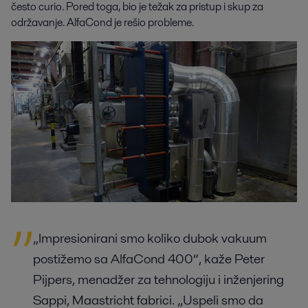
često curio. Pored toga, bio je težak za pristup i skup za 
održavanje. AlfaCond je rešio probleme.
„Impresionirani smo koliko dubok vakuum
postižemo sa AlfaCond 400“, kaže Peter
Pijpers, menadžer za tehnologiju i inženjering
Sappi, Maastricht fabrici. „Uspeli smo da