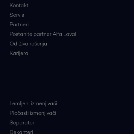
Kontakt
Servis
Partneri
Postanite partner Alfa Laval
Održiva rešenja
Karijera
Najtraženiji proizvodi
Lemljeni izmenjivači
Pločasti izmenjivači
Separatori
Dekanteri