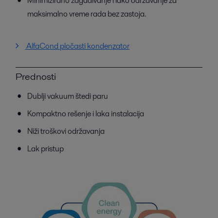
Minimizirano zagađivanje i lako održavanje za
maksimalno vreme rada bez zastoja.
AlfaCond pločasti kondenzator
Prednosti
Dublji vakuum štedi paru
Kompaktno rešenje i laka instalacija
Niži troškovi održavanja
Lak pristup