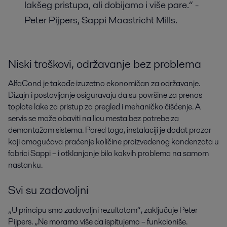
lakšeg pristupa, ali dobijamo i više pare.“ -
Peter Pijpers, Sappi Maastricht Mills.
Niski troškovi, održavanje bez problema
AlfaCond je takođe izuzetno ekonomičan za održavanje.
Dizajn i postavljanje osiguravaju da su površine za prenos
toplote lake za pristup za pregled i mehaničko čišćenje. A
servis se može obaviti na licu mesta bez potrebe za
demontažom sistema. Pored toga, instalaciji je dodat prozor
koji omogućava praćenje količine proizvedenog kondenzata u
fabrici Sappi – i otklanjanje bilo kakvih problema na samom
nastanku.
Svi su zadovoljni
„U principu smo zadovoljni rezultatom“, zaključuje Peter
Pijpers. „Ne moramo više da ispitujemo – funkcioniše.