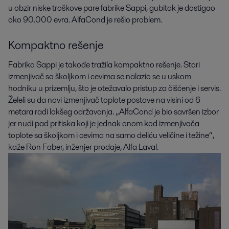
u obzir niske troškove pare fabrike Sappi, gubitak je dostigao
oko 90.000 evra. AlfaCond je rešio problem.
Kompaktno rešenje
Fabrika Sappi je takođe tražila kompaktno rešenje. Stari
izmenjivač sa školjkom i cevima se nalazio se u uskom
hodniku u prizemlju, što je otežavalo pristup za čišćenje i servis.
Želeli su da novi izmenjivač toplote postave na visini od 6
metara radi lakšeg održavanja. „AlfaCond je bio savršen izbor
jer nudi pad pritiska koji je jednak onom kod izmenjivača
toplote sa školjkom i cevima na samo deliću veličine i težine“,
kaže Ron Faber, inženjer prodaje, Alfa Laval.