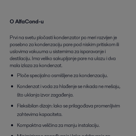
O AlfaCond-u
Prvi na svetu pločasti kondenzator po meri razvijen je
posebno za kondenzaciju pare pod niskim pritiskom ili
uslovima vakuuma u ​​sistemima za isparavanje i
destilaciju. Ima veliko sakupljanje pare na ulazu i dva
mala izlaza za kondenzat.
Ploče specijalno osmišljene za kondenzaciju.
Kondenzat i voda za hlađenje se nikada ne mešaju,
što uklanja izvor zagađenja.
Fleksibilan dizajn: lako se prilagođava promenljivim
zahtevima kapaciteta.
Kompaktna veličina za manju instalaciju.