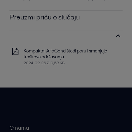
Preuzmi priču o slučaju
Kompaktni AlfaCond štedi paru i smanjuje
troškove održavanja
2024-02-26 210,58 KB
Brze veze
O nama