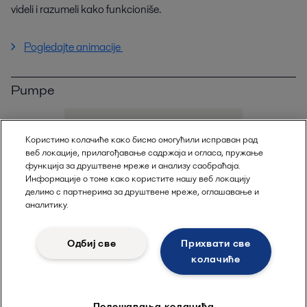
videli i razumeli kako funkcioniše.
Pogledajte animacije
Pumpe
Користимо колачиће како бисмо омогућили исправан рад
веб локације, прилагођавање садржаја и огласа, пружање
функција за друштвене мреже и анализу саобраћаја.
Информације о томе како користите нашу веб локацију
делимо с партнерима за друштвене мреже, оглашавање и
аналитику.
Одбиј све
Прихвати све
колачиће
Подешавања колачића