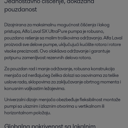
Jednostavno čišćenje, dokazana
pouzdanost
Dizajnirana za maksimalnu mogućnost čišćenja i lakog
pristupa, Alfa Laval SX UltraPure pumpa je robusno,
pouzdano rešenje sa malim troškovima održavanja. Alfa Laval
proizvodi sve delove pumpe, uključujući kućište rotora i rotore
visoke preciznosti. Ovo olakšava održavanje i garantuje
potpunu zamenljivost rezervnih delova rotora.
Za pouzdan rad i manje održavanje, robusna konstrukcija
menjača od nerđajućeg čelika dolazi sa osovinama za teške
uslove rada, sklopovima za zaključavanje obrtnog momenta i
konusnim valjkastim ležajevima.
Univerzalni dizajn menjača obezbeđuje fleksibilnost montaže
pumpi sa ulaznim i izlaznim otvorima u vertikalnom ili
horizontalnom položaju.
Globalna pokrivenost sa lokalnim