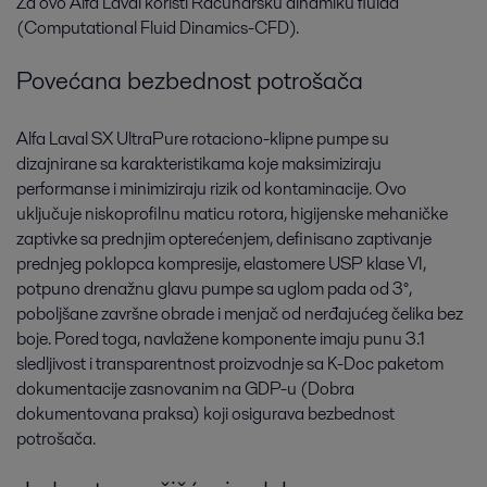
Za ovo Alfa Laval koristi Računarsku dinamiku fluida
(Computational Fluid Dinamics-CFD).
Povećana bezbednost potrošača
Alfa Laval SX UltraPure rotaciono-klipne pumpe su
dizajnirane sa karakteristikama koje maksimiziraju
performanse i minimiziraju rizik od kontaminacije. Ovo
uključuje niskoprofilnu maticu rotora, higijenske mehaničke
zaptivke sa prednjim opterećenjem, definisano zaptivanje
prednjeg poklopca kompresije, elastomere USP klase VI,
potpuno drenažnu glavu pumpe sa uglom pada od 3°,
poboljšane završne obrade i menjač od nerđajućeg čelika bez
boje. Pored toga, navlažene komponente imaju punu 3.1
sledljivost i transparentnost proizvodnje sa K-Doc paketom
dokumentacije zasnovanim na GDP-u (Dobra
dokumentovana praksa) koji osigurava bezbednost
potrošača.