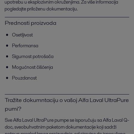
upotrebu u eksplozivnim okruženjima. Za više informacija
pogledajte priloženu dokumentaciju.
Prednosti proizvoda
Osetljivost
Performansa
Sigurnost potrošača
Mogućnost čišćenja
Pouzdanost
Tražite dokumntaciju o vašoj Alfa Laval UltraPure
pumi?
Sve Alfa Laval UltraPure pumpe se isporučuju sa Alfa Laval Q-
doc, sveobuhvatnim paketom dokumentacije koji sadrži
potpun pregled lanca proizvodnje, od sirovine do isporučene