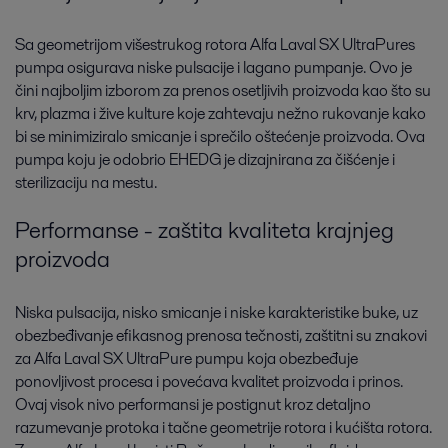
Sa geometrijom višestrukog rotora Alfa Laval SX UltraPures
pumpa osigurava niske pulsacije i lagano pumpanje. Ovo je
čini najboljim izborom za prenos osetljivih proizvoda kao što su
krv, plazma i žive kulture koje zahtevaju nežno rukovanje kako
bi se minimiziralo smicanje i sprečilo oštećenje proizvoda. Ova
pumpa koju je odobrio EHEDG je dizajnirana za čišćenje i
sterilizaciju na mestu.
Performanse - zaštita kvaliteta krajnjeg
proizvoda
Niska pulsacija, nisko smicanje i niske karakteristike buke, uz
obezbeđivanje efikasnog prenosa tečnosti, zaštitni su znakovi
za Alfa Laval SX UltraPure pumpu koja obezbeđuje
ponovljivost procesa i povećava kvalitet proizvoda i prinos.
Ovaj visok nivo performansi je postignut kroz detaljno
razumevanje protoka i tačne geometrije rotora i kućišta rotora.