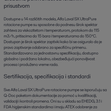
prisustvom
Dostupne u 14 različitih modela, Alfa Laval SX UltraPure
rotacione pumpe su sposobne da podnesu širok spektar
zahteva za viskozitetom i temperaturom, protokom do 115
m3/h, pritiscima do 15 bara i temperaturama do 150°C.
Dostupan je širok spektar zaptivki kako bi se osiguralo da je
pravo zaptivanje odabrano za specifičnu primenu.
Standardizovano za jednostavnu specifikaciju, dostupno
globalno i podržano lokalno, obezbeđujući ponovljivost
procesa i produženo vreme rada.
Sertifikacija, specifikacija i standardi
Sve Alfa Laval SX UltraPure rotacione pumpe se isporučuju sa
Q-Doc paketom dokumentacije za pomoć u kvalifikaciji,
validaciji i kontroli promena. Oni su u skladu sa EHEDG, 3.1 i
FDA higijenskim standardima i imaju ATEX odobrenje za