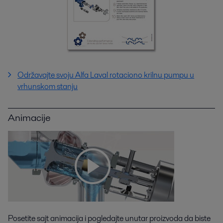
Održavajte svoju Alfa Laval rotaciono krilnu pumpu u
vrhunskom stanju
Animacije
Posetite sajt animacija i pogledajte unutar proizvoda da biste