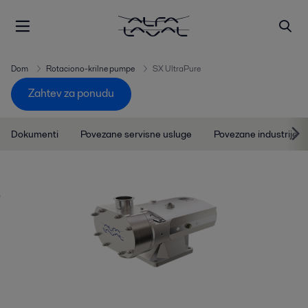
Dom
Rotaciono-krilne pumpe
SX UltraPure
Zahtev za ponudu
Dokumenti
Povezane servisne usluge
Povezane industrije