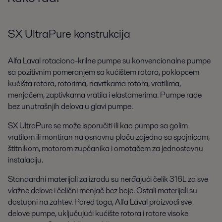
SX UltraPure konstrukcija
Alfa Laval rotaciono-krilne pumpe su konvencionalne pumpe
sa pozitivnim pomeranjem sa kućištem rotora, poklopcem
kućišta rotora, rotorima, navrtkama rotora, vratilima,
menjačem, zaptivkama vratila i elastomerima. Pumpe rade
bez unutrašnjih delova u glavi pumpe.
SX UltraPure se može isporučiti ili kao pumpa sa golim
vratilom ili montiran na osnovnu ploču zajedno sa spojnicom,
štitnikom, motorom zupčanika i omotačem za jednostavnu
instalaciju.
Standardni materijali za izradu su nerđajući čelik 316L za sve
vlažne delove i čelični menjač bez boje. Ostali materijali su
dostupni na zahtev. Pored toga, Alfa Laval proizvodi sve
delove pumpe, uključujući kućište rotora i rotore visoke