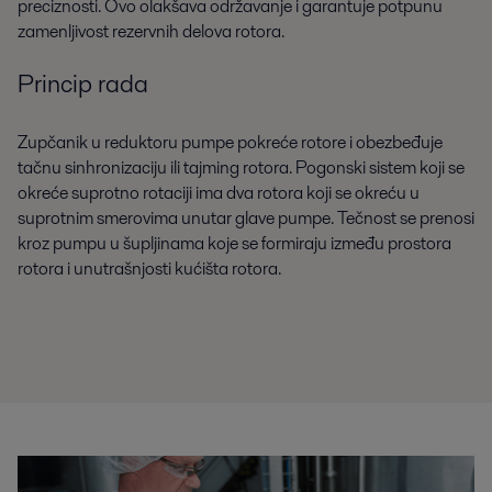
preciznosti. Ovo olakšava održavanje i garantuje potpunu
zamenljivost rezervnih delova rotora.
Princip rada
Zupčanik u reduktoru pumpe pokreće rotore i obezbeđuje
tačnu sinhronizaciju ili tajming rotora. Pogonski sistem koji se
okreće suprotno rotaciji ima dva rotora koji se okreću u
suprotnim smerovima unutar glave pumpe. Tečnost se prenosi
kroz pumpu u šupljinama koje se formiraju između prostora
rotora i unutrašnjosti kućišta rotora.