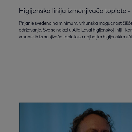
Higijenska linija izmenjivača toplote - 
Prljanje svedeno na minimum; vrhunska mogućnost čišćen
održavanje. Sve se nalazi u Alfa Laval higijenskoj liniji 
vrhunskih izmenjivača toplote sa najboljim higijenskim u