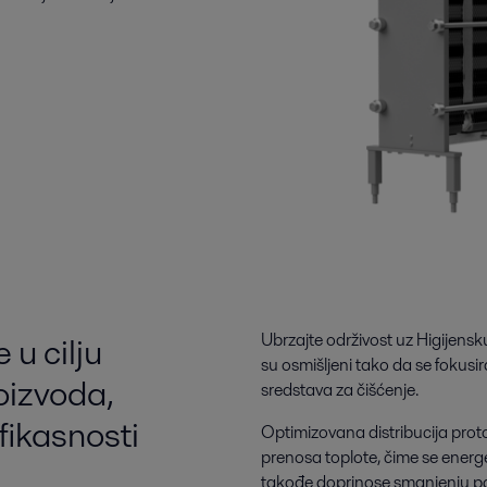
 u cilju
Ubrzajte održivost uz Higijensku
su osmišljeni tako da se fokusir
oizvoda,
sredstava za čišćenje.
fikasnosti
Optimizovana distribucija prot
prenosa toplote, čime se energ
takođe doprinose smanjenju pa