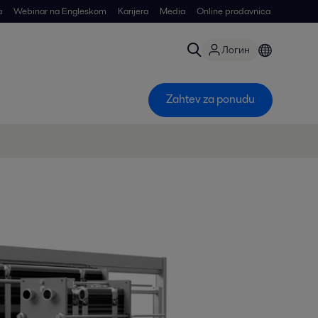
a
Webinar na Engleskom
Karijera
Media
Online prodavnica
Логин
Zahtev za ponudu