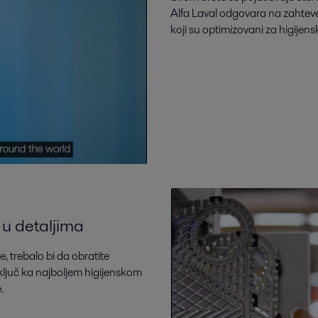
Alfa Laval odgovara na zahtev
koji su optimizovani za higijen
 u detaljima
, trebalo bi da obratite
ljuč ka najboljem higijenskom
.