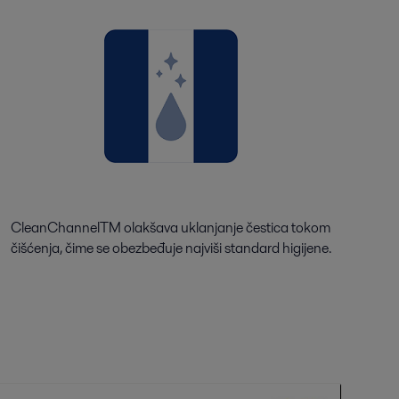
CleanChannelTM olakšava uklanjanje čestica tokom
čišćenja, čime se obezbeđuje najviši standard higijene.