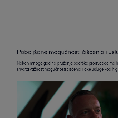
Poboljšane mogućnosti čišćenja i us
Nakon mnogo godina pružanja podrške proizvođačima hra
shvata važnost mogućnosti čišćenja i lake usluge kod higi