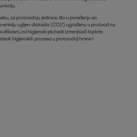
funkciju.
seku, za proizvodnju jedinice, što u poređenju sa
 emisiju ugljen-dioksida (CO2) ugrađenu u proizvod na
ski efikasni, ovi higijenski pločasti izmenjivači toplote
isak higijenskih procesa u proizvodnji hrane i