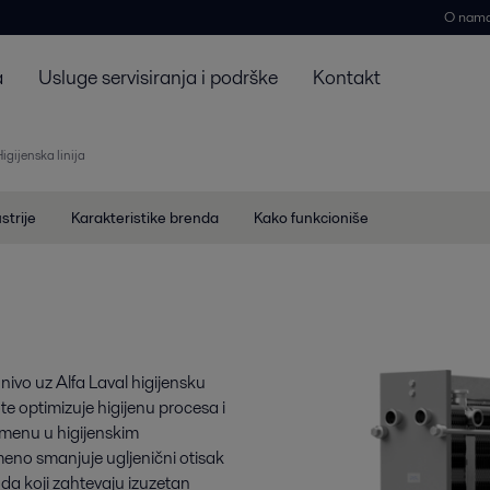
O nam
a
Usluge servisiranja i podrške
Kontakt
igijenska linija
strije
Karakteristike brenda
Kako funkcioniše
nivo uz Alfa Laval higijensku
te optimizuje higijenu procesa i
imenu u higijenskim
meno smanjuje ugljenični otisak
da koji zahtevaju izuzetan