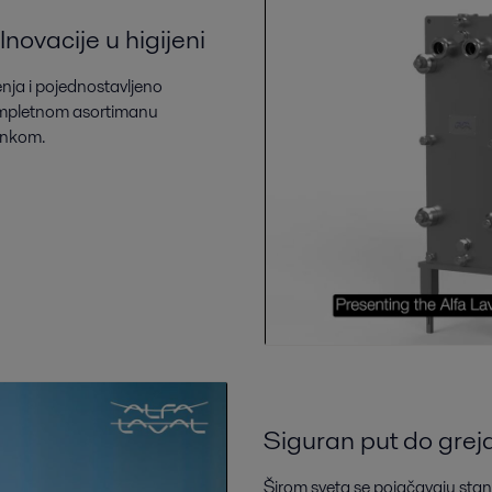
Inovacije u higijeni
ja i pojednostavljeno
- kompletnom asortimanu
činkom.
Siguran put do greja
Širom sveta se pojačavaju stan