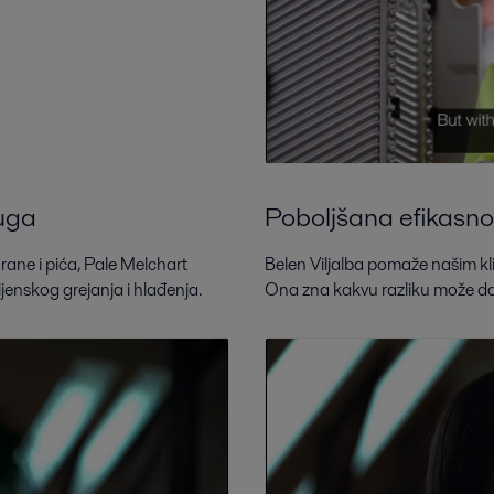
luga
Poboljšana efikasnos
ne i pića, Pale Melchart
Belen Viljalba pomaže našim kl
jenskog grejanja i hlađenja.
Ona zna kakvu razliku može da 