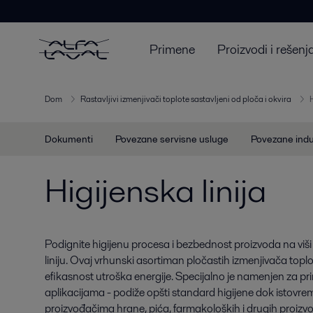
Primene
Proizvodi i rešenj
Dom
Rastavljivi izmenjivači toplote sastavljeni od ploča i okvira
H
Dokumenti
Povezane servisne usluge
Povezane indu
Higijenska linija
Podignite higijenu procesa i bezbednost proizvoda na viši 
liniju. Ovaj vrhunski asortiman pločastih izmenjivača toplo
efikasnost utroška energije. Specijalno je namenjen za pr
aplikacijama - podiže opšti standard higijene dok istovre
proizvođačima hrane, pića, farmakoloških i drugih proizvo