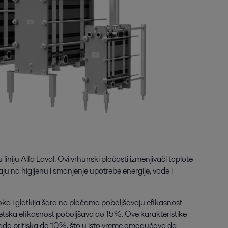
 liniju Alfa Laval. Ovi vrhunski pločasti izmenjivači toplote
aju na higijenu i smanjenje upotrebe energije, vode i
oka i glatkija šara na pločama poboljšavaju efikasnost
etska efikasnost poboljšava do 15%. Ove karakteristike
da pritiska do 10%, što u isto vreme omogućava da