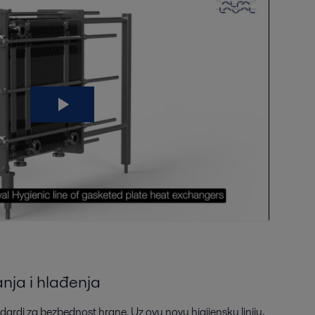
nja i hlađenja
dardi za bezbednost hrane. Uz ovu novu higijensku liniju,