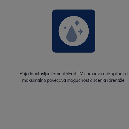
Pojednostavljeni SmoothPortTM sprečava nakupljanje i
maksimalno povećava mogućnost čišćenja i drenaže.