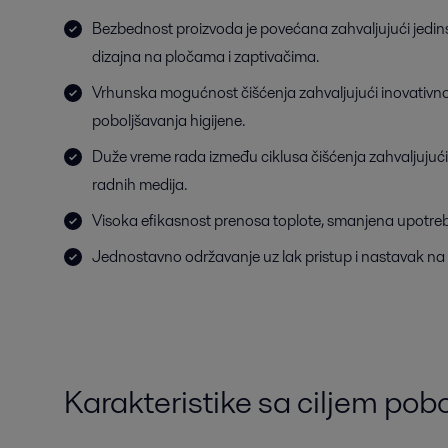
Bezbednost proizvoda je povećana zahvaljujući jedi
dizajna na pločama i zaptivačima.
Vrhunska mogućnost čišćenja zahvaljujući inovativno
poboljšavanja higijene.
Duže vreme rada između ciklusa čišćenja zahvaljujući 
radnih medija.
Visoka efikasnost prenosa toplote, smanjena upotreba 
Jednostavno održavanje uz lak pristup i nastavak na
Karakteristike sa ciljem pob