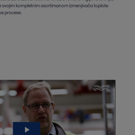
e svojim kompletnim asortimanom izmenjivača toplote
ske procese.