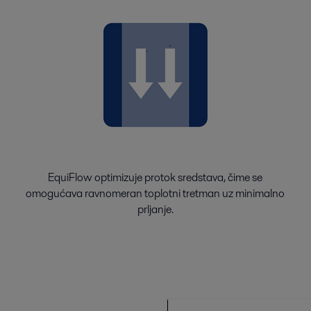
EquiFlow optimizuje protok sredstava, čime se
omogućava ravnomeran toplotni tretman uz minimalno
prljanje.