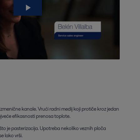
zmenične kanale. Vrući radni medij koji protiče kroz jedan
veće efikasnosti prenosa toplote.
to je pasterizacija. Upotreba nekoliko veznih ploča
 lako vrši.