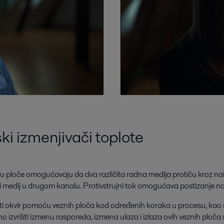
ki izmenjivači toplote
dnu ploče omogućavaju da dva različita radna medija protiču kroz nai
i medij u drugom kanalu. Protivstrujni tok omogućava postizanje naj
sti okvir pomoću veznih ploča kod određenih koraka u procesu, kao š
izvršiti izmenu rasporeda, izmena ulaza i izlaza ovih veznih ploča se