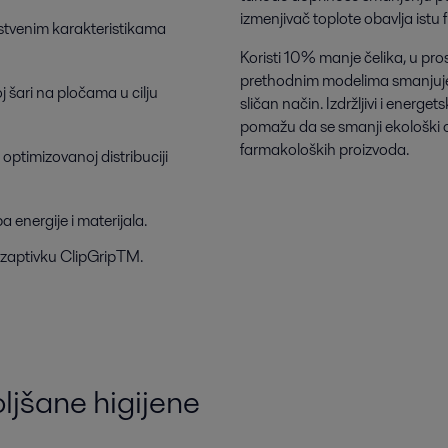
izmenjivač toplote obavlja istu 
nstvenim karakteristikama
Koristi 10% manje čelika, u pro
prethodnim modelima smanjuje
j šari na pločama u cilju
sličan način. Izdržljivi i energet
pomažu da se smanji ekološki ot
farmakoloških proizvoda.
optimizovanoj distribuciji
energije i materijala.
 zaptivku ClipGripTM.
oljšane higijene