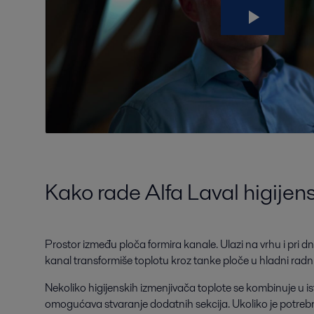
Kako rade Alfa Laval higijens
Prostor između ploča formira kanale. Ulazi na vrhu i pri 
kanal transformiše toplotu kroz tanke ploče u hladni radn
Nekoliko higijenskih izmenjivača toplote se kombinuje u i
omogućava stvaranje dodatnih sekcija. Ukoliko je potrebno 