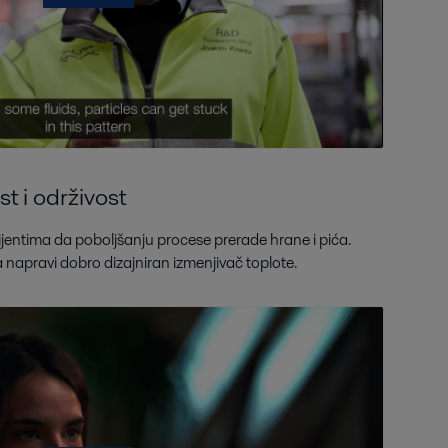
t i održivost
ijentima da poboljšanju procese prerade hrane i pića.
napravi dobro dizajniran izmenjivač toplote.