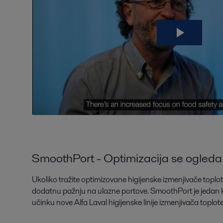
SmoothPort - Optimizacija se ogleda
Ukoliko tražite optimizovane higijenske izmenjivače toplote
dodatnu pažnju na ulazne portove. SmoothPort je jedan k
učinku nove Alfa Laval higijenske linije izmenjivača toplote