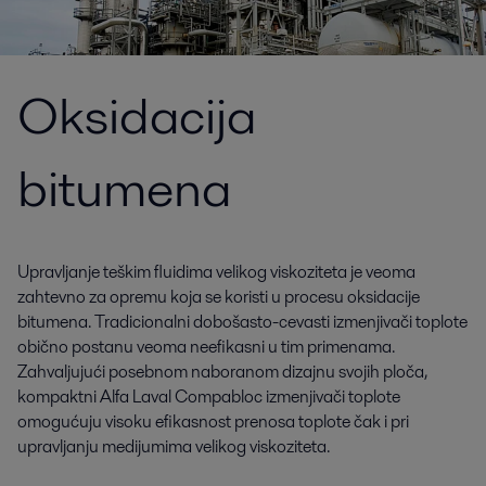
Oksidacija
bitumena
Upravljanje teškim fluidima velikog viskoziteta je veoma
zahtevno za opremu koja se koristi u procesu oksidacije
bitumena. Tradicionalni dobošasto-cevasti izmenjivači toplote
obično postanu veoma neefikasni u tim primenama.
Zahvaljujući posebnom naboranom dizajnu svojih ploča,
kompaktni Alfa Laval Compabloc izmenjivači toplote
omogućuju visoku efikasnost prenosa toplote čak i pri
upravljanju medijumima velikog viskoziteta.