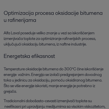
Optimizacija procesa oksidacije bitumena
u rafinerijama
Alfa Laval poseduje veliko znanje u vezi sa iskorišćenjem
izmenjivača toplote za optimiziranje rafinerijskih procesa,
uključujući oksidaciju bitumena, iz naftne industrije.
Energetska efikasnost
Temperature oksidacije bitumena do 300°C čine iskorišćenje
energije važnim. Energija se izvlači predgrejanjem dovodnog
toka u jedinicu za oksidaciju, pomoću oksidiranog bitumena.
Što se više energije iskoristi, manje energije je potrebno iz
grejača.
Tradicionalni dobošasto-cevasti izmenjivači toplote su
neefikasni pri upravljanju medijumima sa visokim viskozitetom,