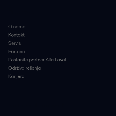
Brze veze
O nama
Kontakt
Servis
Partneri
Postanite partner Alfa Laval
Održiva rešenja
Karijera
Najtraženiji proizvodi