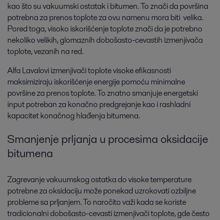
kao što su vakuumski ostatak i bitumen. To znači da površina
potrebna za prenos toplote za ovu namenu mora biti velika.
Pored toga, visoko iskorišćenje toplote znači da je potrebno
nekoliko velikih, glomaznih dobošasto-cevastih izmenjivača
toplote, vezanih na red.
Alfa Lavalovi izmenjivači toplote visoke efikasnosti
maksimiziraju iskorišćenje energije pomoću minimalne
površine za prenos toplote. To znatno smanjuje energetski
input potreban za konačno predgrejanje kao i rashladni
kapacitet konačnog hlađenja bitumena.
Smanjenje prljanja u procesima oksidacije
bitumena
Zagrevanje vakuumskog ostatka do visoke temperature
potrebne za oksidaciju može ponekad uzrokovati ozbiljne
probleme sa prljanjem. To naročito važi kada se koriste
tradicionalni dobošasto-cevasti izmenjivači toplote, gde često