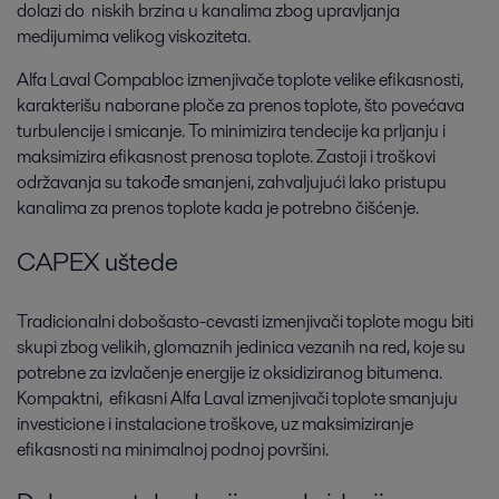
dolazi do niskih brzina u kanalima zbog upravljanja
medijumima velikog viskoziteta.
Alfa Laval Compabloc izmenjivače toplote velike efikasnosti,
karakterišu naborane ploče za prenos toplote, što povećava
turbulencije i smicanje. To minimizira tendecije ka prljanju i
maksimizira efikasnost prenosa toplote. Zastoji i troškovi
održavanja su takođe smanjeni, zahvaljujući lako pristupu
kanalima za prenos toplote kada je potrebno čišćenje.
CAPEX uštede
Tradicionalni dobošasto-cevasti izmenjivači toplote mogu biti
skupi zbog velikih, glomaznih jedinica vezanih na red, koje su
potrebne za izvlačenje energije iz oksidiziranog bitumena.
Kompaktni, efikasni Alfa Laval izmenjivači toplote smanjuju
investicione i instalacione troškove, uz maksimiziranje
efikasnosti na minimalnoj podnoj površini.