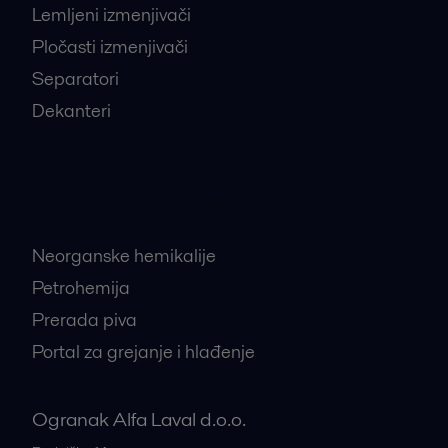
Lemljeni izmenjivači
Pločasti izmenjivači
Separatori
Dekanteri
Najtraženije industrije
Neorganske hemikalije
Petrohemija
Prerada piva
Portal za grejanje i hlađenje
Ogranak Alfa Laval d.o.o.