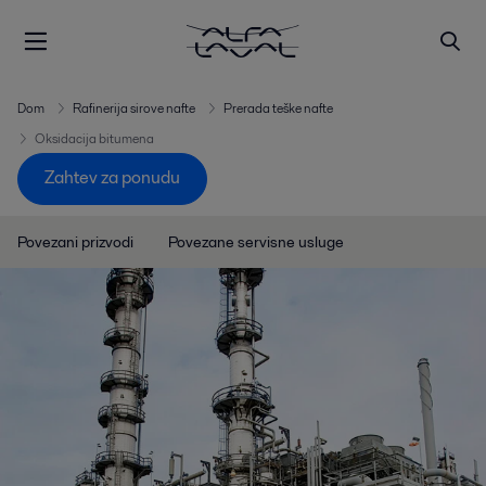
Dom
Rafinerija sirove nafte
Prerada teške nafte
Oksidacija bitumena
Zahtev za ponudu
Povezani prizvodi
Povezane servisne usluge