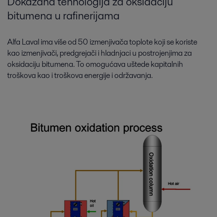
Dokazana tehnologija za oksidaciju
bitumena u rafinerijama
Alfa Laval ima više od 50 izmenjivača toplote koji se koriste
kao izmenjivači, predgrejači i hladnjaci u postrojenjima za
oksidaciju bitumena. To omogućava uštede kapitalnih
troškova kao i troškova energije i održavanja.