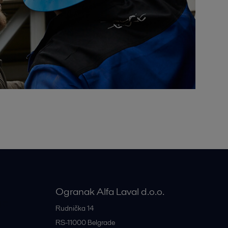
Ogranak Alfa Laval d.o.o.
je
Rudnička 14
RS-11000
Belgrade