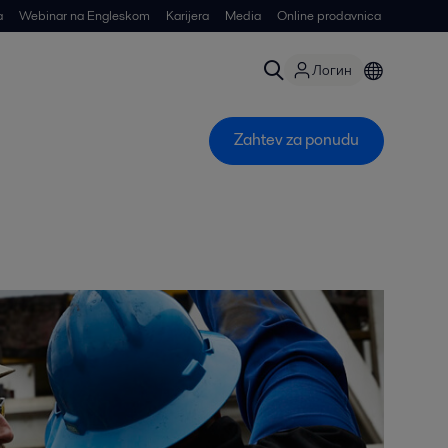
a
Webinar na Engleskom
Karijera
Media
Online prodavnica
Логин
Zahtev za ponudu