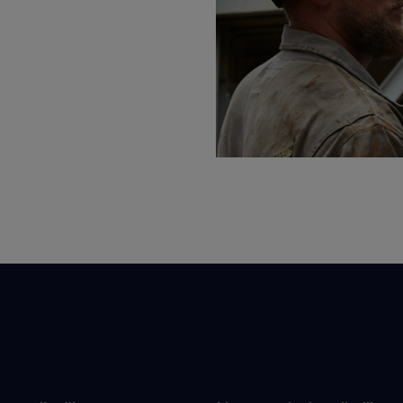
eniji proizvodi
Najtraženije industri