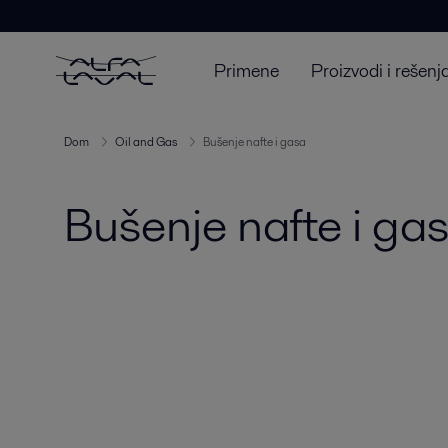
Primene
Proizvodi i rešenj
Dom
Oil and Gas
Bušenje nafte i gasa
Bušenje nafte i ga