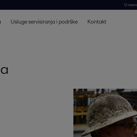
O nam
a
Usluge servisiranja i podrške
Kontakt
sa