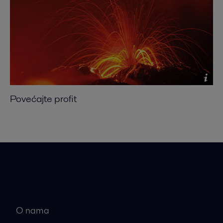
Povećajte profit
Brze veze
O nama