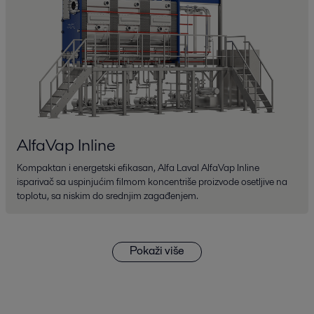
AlfaVap Inline
Kompaktan i energetski efikasan, Alfa Laval AlfaVap Inline
isparivač sa uspinjućim filmom koncentriše proizvode osetljive na
toplotu, sa niskim do srednjim zagađenjem.
Pokaži više