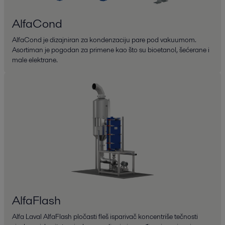
AlfaCond
AlfaCond je dizajniran za kondenzaciju pare pod vakuumom.
Asortiman je pogodan za primene kao što su bioetanol, šećerane i
male elektrane.
AlfaFlash
Alfa Laval AlfaFlash pločasti fleš isparivač koncentriše tečnosti