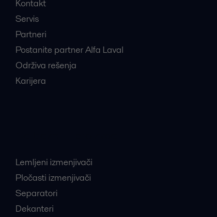
Kontakt
Servis
Partneri
Postanite partner Alfa Laval
Održiva rešenja
Karijera
Najtraženiji proizvodi
Lemljeni izmenjivači
Pločasti izmenjivači
Separatori
Dekanteri