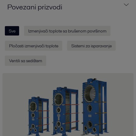
Povezani prizvodi
Sve
Izmenjivači toplote sa brušenom površinom
Pločasti izmenjivači toplote
Sistemi za isparavanje
Ventili sa sedištem