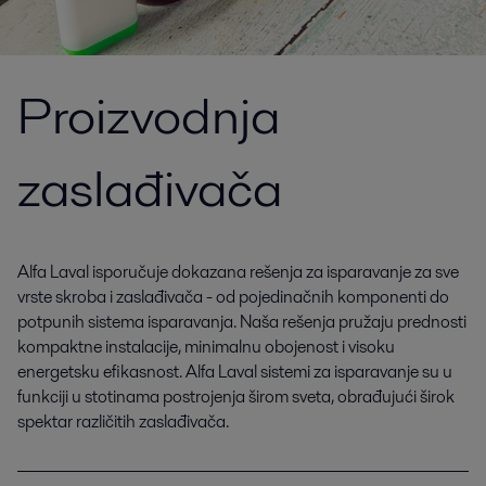
Proizvodnja
zaslađivača
Alfa Laval isporučuje dokazana rešenja za isparavanje za sve
vrste skroba i zaslađivača - od pojedinačnih komponenti do
potpunih sistema isparavanja. Naša rešenja pružaju prednosti
kompaktne instalacije, minimalnu obojenost i visoku
energetsku efikasnost. Alfa Laval sistemi za isparavanje su u
funkciji u stotinama postrojenja širom sveta, obrađujući širok
spektar različitih zaslađivača.