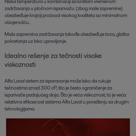
Niska temperatura u kombinaciji sa kratkim vremenom
zadržavanja u pločnom isparivaču (zbog male zapremine)
obezbeđuje krajnji proizvod visokog kvaliteta sa minimalnom
obojenošću.
Mala zapremina zadržavanja takođe obezbeđuje brza, glatka
pokretanja uz lako upravljanje.
Idealno rešenje za tečnosti visoke
viskoznosti
Alfa Laval sistem za isparavanje može lako da rukuje
tečnostima iznad 300 cP, što je često ograničenje za
isparivače padajućeg sloja. Što je veća viskoznost, to je veća
relativna efikasnost sistema Alfa Laval u poređenju sa drugim
tehnologijama.