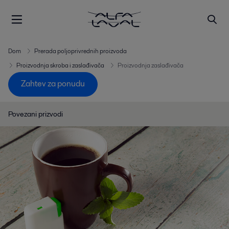
Dom
Prerada poljoprivrednih proizvoda
Proizvodnja skroba i zaslađivača
Proizvodnja zaslađivača
Zahtev za ponudu
Povezani prizvodi