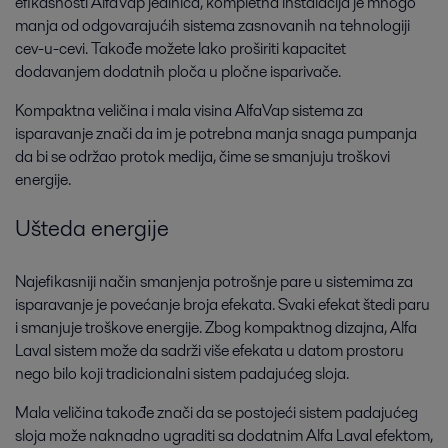
efikasnosti AlfaVap jedinica, kompletna instalacija je mnogo
manja od odgovarajućih sistema zasnovanih na tehnologiji
cev-u-cevi. Takođe možete lako proširiti kapacitet
dodavanjem dodatnih ploča u pločne isparivače.
Kompaktna veličina i mala visina AlfaVap sistema za
isparavanje znači da im je potrebna manja snaga pumpanja
da bi se održao protok medija, čime se smanjuju troškovi
energije.
Ušteda energije
Najefikasniji način smanjenja potrošnje pare u sistemima za
isparavanje je povećanje broja efekata. Svaki efekat štedi paru
i smanjuje troškove energije. Zbog kompaktnog dizajna, Alfa
Laval sistem može da sadrži više efekata u datom prostoru
nego bilo koji tradicionalni sistem padajućeg sloja.
Mala veličina takođe znači da se postojeći sistem padajućeg
sloja može naknadno ugraditi sa dodatnim Alfa Laval efektom,