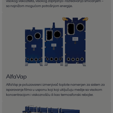
visokog viskoziteta, visokog zaprljanja i razređivanja smicanjem –
sa najnižom mogućom potrošnjom energije.
AlfaVap
AlfaVap je poluzavareni izmenjivač toplote namenjen za sistem za
isparavanje filma u usponu koji koji uključuju medije sa visokom
koncentracijom i viskoznošću ili kao termosifonski rebojler.