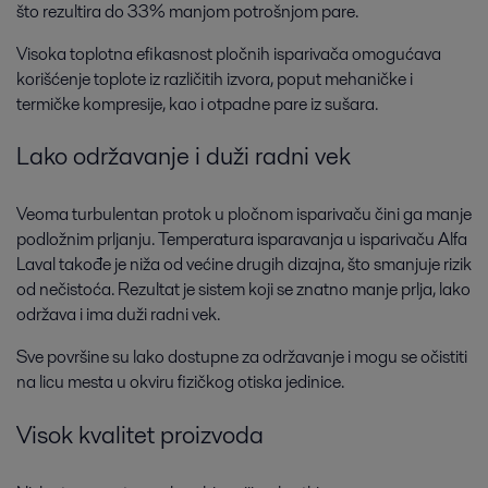
što rezultira do 33% manjom potrošnjom pare.
Visoka toplotna efikasnost pločnih isparivača omogućava
korišćenje toplote iz različitih izvora, poput mehaničke i
termičke kompresije, kao i otpadne pare iz sušara.
Lako održavanje i duži radni vek
Veoma turbulentan protok u pločnom isparivaču čini ga manje
podložnim prljanju. Temperatura isparavanja u isparivaču Alfa
Laval takođe je niža od većine drugih dizajna, što smanjuje rizik
od nečistoća. Rezultat je sistem koji se znatno manje prlja, lako
održava i ima duži radni vek.
Sve površine su lako dostupne za održavanje i mogu se očistiti
na licu mesta u okviru fizičkog otiska jedinice.
Visok kvalitet proizvoda