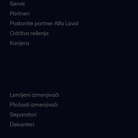
Servis
Partneri
Postanite partner Alfa Laval
Održiva rešenja
Karijera
Najtraženiji proizvodi
Lemljeni izmenjivači
Pločasti izmenjivači
Separatori
Dekanteri