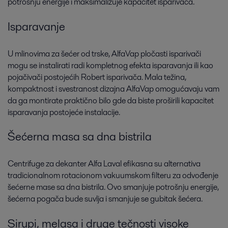
potrošnju energije i maksimalizuje kapacitet isparivača.
Isparavanje
U mlinovima za šećer od trske, AlfaVap pločasti isparivači
mogu se instalirati radi kompletnog efekta isparavanja ili kao
pojačivači postojećih Robert isparivača. Mala težina,
kompaktnost i svestranost dizajna AlfaVap omogućavaju vam
da ga montirate praktično bilo gde da biste proširili kapacitet
isparavanja postojeće instalacije.
Šećerna masa sa dna bistrila
Centrifuge za dekanter Alfa Laval efikasna su alternativa
tradicionalnom rotacionom vakuumskom filteru za odvođenje
šećerne mase sa dna bistrila. Ovo smanjuje potrošnju energije,
šećerna pogača bude suvlja i smanjuje se gubitak šećera.
Sirupi, melasa i druge tečnosti visoke