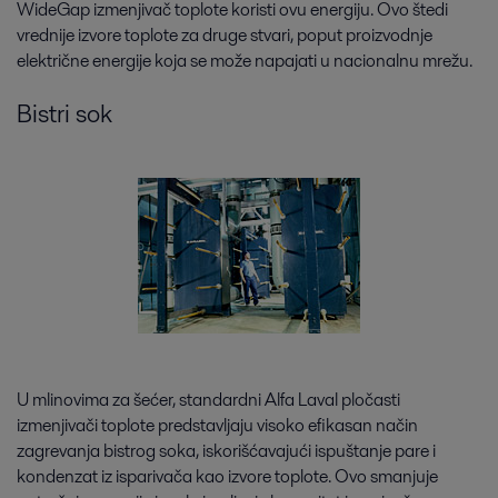
WideGap izmenjivač toplote koristi ovu energiju. Ovo štedi
vrednije izvore toplote za druge stvari, poput proizvodnje
električne energije koja se može napajati u nacionalnu mrežu.
Bistri sok
U mlinovima za šećer, standardni Alfa Laval pločasti
izmenjivači toplote predstavljaju visoko efikasan način
zagrevanja bistrog soka, iskorišćavajući ispuštanje pare i
kondenzat iz isparivača kao izvore toplote. Ovo smanjuje