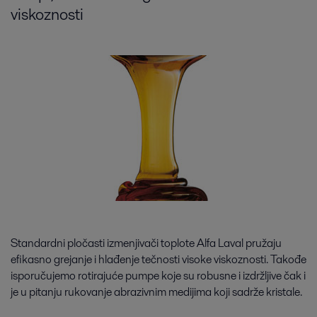
viskoznosti
Standardni pločasti izmenjivači toplote Alfa Laval pružaju
efikasno grejanje i hlađenje tečnosti visoke viskoznosti. Takođe
isporučujemo rotirajuće pumpe koje su robusne i izdržljive čak i
je u pitanju rukovanje abrazivnim medijima koji sadrže kristale.