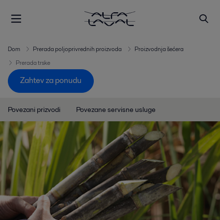
Dom
Prerada poljoprivrednih proizvoda
Proizvodnja šećera
Prerada trske
Zahtev za ponudu
Povezani prizvodi
Povezane servisne usluge