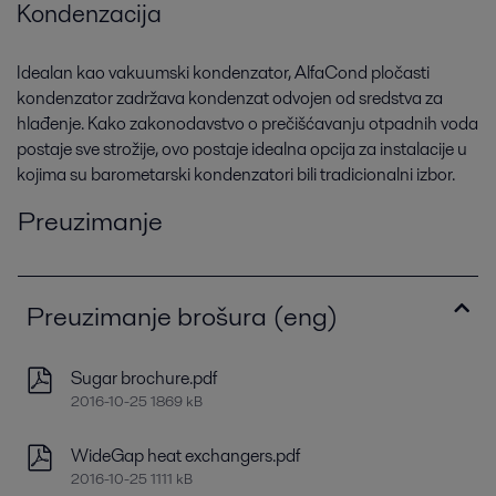
Kondenzacija
Idealan kao vakuumski kondenzator, AlfaCond pločasti
kondenzator zadržava kondenzat odvojen od sredstva za
hlađenje. Kako zakonodavstvo o prečišćavanju otpadnih voda
postaje sve strožije, ovo postaje idealna opcija za instalacije u
kojima su barometarski kondenzatori bili tradicionalni izbor.
Preuzimanje
Preuzimanje brošura (eng)
Sugar brochure.pdf
2016-10-25 1869 kB
WideGap heat exchangers.pdf
2016-10-25 1111 kB