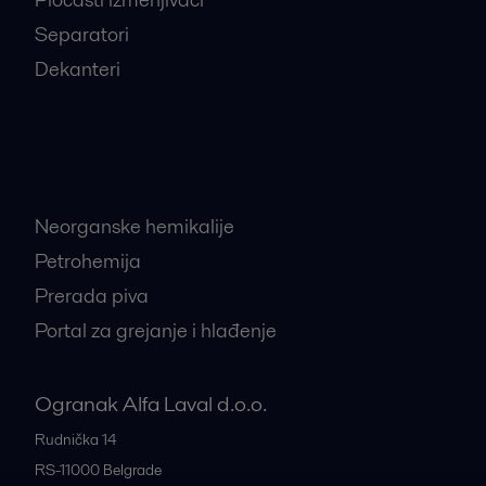
Separatori
Dekanteri
Najtraženije industrije
Neorganske hemikalije
Petrohemija
Prerada piva
Portal za grejanje i hlađenje
Ogranak Alfa Laval d.o.o.
Rudnička 14
RS-11000
Belgrade