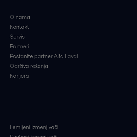
O nama
Kontakt
Servis
Partneri
Postanite partner Alfa Laval
Održiva rešenja
Karijera
Najtraženiji proizvodi
Lemljeni izmenjivači
Pločasti izmenjivači