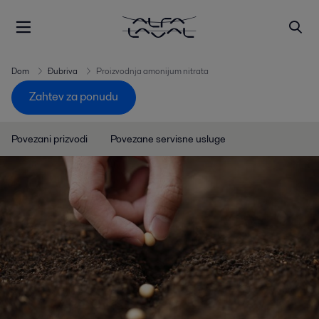
Dom
Đubriva
Proizvodnja amonijum nitrata
Zahtev za ponudu
Povezani prizvodi
Povezane servisne usluge