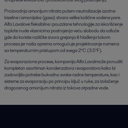
Proizvodnja amonijum nitrata putem neutralizacije azotne
kiseline i amonijaka (gasa) stvara velike količine vodene pare.
Alfa Lavalove fleksibilne i pouzdane tehnologije za iskorišćenje
toplote nude vlasnicima postrojenja veću slobodu da odluče
gde da koriste različite izvora grejanja ili hlađenja tokom
procesa jer naša oprema omogućuje projektovanje namena
sa temperaturnim pristupom od svega 2°C (3.5°F).
Za evaporacione procese, kompanija Alfa Lavalmože ponuditi
kompletan asortiman kondenzatora i evaporatora kako bi
zadovoljila potrebe bukvalno svake radne temperature, kao i
sisteme za evaporaciju po principu ključ u ruke, za izvlačenje
dragocenog amonijum nitrata iz tokova otpadne vode.
Brze veze