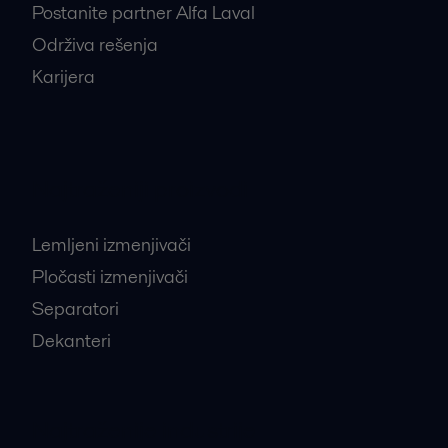
Postanite partner Alfa Laval
Održiva rešenja
Karijera
Najtraženiji proizvodi
Lemljeni izmenjivači
Pločasti izmenjivači
Separatori
Dekanteri
Najtraženije industrije