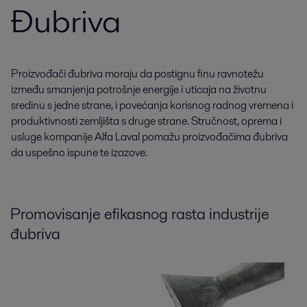
Đubriva
Proizvođači đubriva moraju da postignu finu ravnotežu
između smanjenja potrošnje energije i uticaja na životnu
sredinu s jedne strane, i povećanja korisnog radnog vremena i
produktivnosti zemljišta s druge strane. Stručnost, oprema i
usluge kompanije Alfa Laval pomažu proizvođačima đubriva
da uspešno ispune te izazove.
Promovisanje efikasnog rasta industrije
đubriva