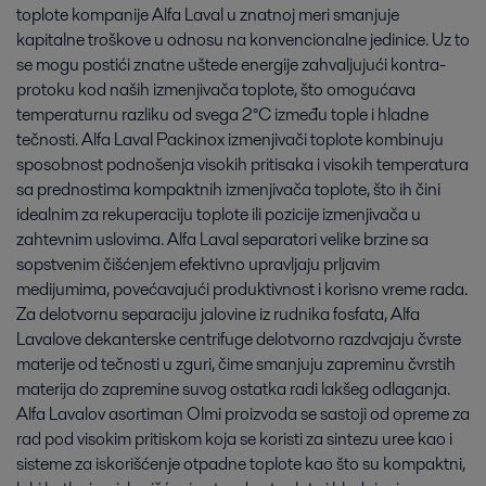
toplote kompanije Alfa Laval u znatnoj meri smanjuje
kapitalne troškove u odnosu na konvencionalne jedinice. Uz to
se mogu postići znatne uštede energije zahvaljujući kontra-
protoku kod naših izmenjivača toplote, što omogućava
temperaturnu razliku od svega 2°C između tople i hladne
tečnosti. Alfa Laval Packinox izmenjivači toplote kombinuju
sposobnost podnošenja visokih pritisaka i visokih temperatura
sa prednostima kompaktnih izmenjivača toplote, što ih čini
idealnim za rekuperaciju toplote ili pozicije izmenjivača u
zahtevnim uslovima. Alfa Laval separatori velike brzine sa
sopstvenim čišćenjem efektivno upravljaju prljavim
medijumima, povećavajući produktivnost i korisno vreme rada.
Za delotvornu separaciju jalovine iz rudnika fosfata, Alfa
Lavalove dekanterske centrifuge delotvorno razdvajaju čvrste
materije od tečnosti u zguri, čime smanjuju zapreminu čvrstih
materija do zapremine suvog ostatka radi lakšeg odlaganja.
Alfa Lavalov asortiman Olmi proizvoda se sastoji od opreme za
rad pod visokim pritiskom koja se koristi za sintezu uree kao i
sisteme za iskorišćenje otpadne toplote kao što su kompaktni,