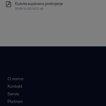
Đubrite sopstveno postrojenje
2016-10-25 1072 kB
Brze veze
O nama
Kontakt
Servis
Partneri