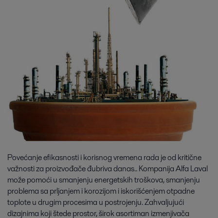
Povećanje efikasnosti i korisnog vremena rada je od kritične
važnosti za proizvođače đubriva danas.. Kompanija Alfa Laval
može pomoći u smanjenju energetskih troškova, smanjenju
problema sa prljanjem i korozijom i iskorišćenjem otpadne
toplote u drugim procesima u postrojenju. Zahvaljujući
dizajnima koji štede prostor, širok asortiman izmenjivača