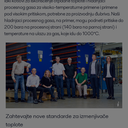
laki kotlovi za iskorišćenje otpadne toplote i hladnjaci
procesnog gasa za visoko-temperaturne primene i primene
pod visokim pritiskom, potrebne za proizvodnju đubriva. Naši
hladnjaci procesnog gasa, na primer, mogu podneti pritiske do
200 bara na procesnoj strani (140 bara na parnoj strani) i
temperature na ulazu za gas, koje idu do 1000°C.
Zahtevajte nove standarde za izmenjivače
toplote