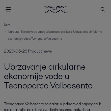
Dom
Naravno! Evo prevoda vašeg teksta na srpski jezik: Ubrzavanje cirkularne
ekonomije vode u Tecnoparco Valbasento
2026-05-26
Product news
Ubrzavanje cirkularne
ekonomije vode u
Tecnoparco Valbasento
Tecnoparco Valbasento se nalazi u jednom od najbogatijih 
regiona Italije po pitanju vodenih resursa. Ipak, zbog 