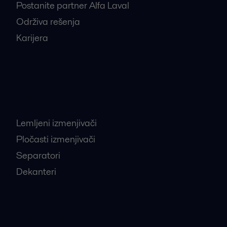
Postanite partner Alfa Laval
Održiva rešenja
Karijera
Najtraženiji proizvodi
Lemljeni izmenjivači
Pločasti izmenjivači
Separatori
Dekanteri
Najtraženije industrije