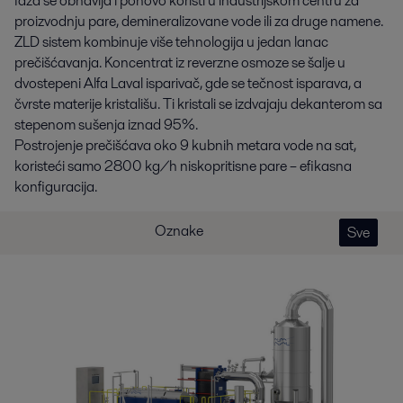
faza se obnavlja i ponovo koristi u industrijskom centru za
proizvodnju pare, demineralizovane vode ili za druge namene.
ZLD sistem kombinuje više tehnologija u jedan lanac
prečišćavanja. Koncentrat iz reverzne osmoze se šalje u
dvostepeni Alfa Laval isparivač, gde se tečnost isparava, a
čvrste materije kristališu. Ti kristali se izdvajaju dekanterom sa
stepenom sušenja iznad 95%.
Postrojenje prečišćava oko 9 kubnih metara vode na sat,
koristeći samo 2800 kg/h niskopritisne pare – efikasna
konfiguracija.
Oznake
Sve