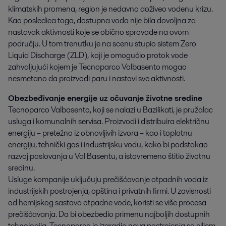
klimatskih promena, region je nedavno doživeo vodenu krizu. 
Kao posledica toga, dostupna voda nije bila dovoljna za 
nastavak aktivnosti koje se obično sprovode na ovom 
području. U tom trenutku je na scenu stupio sistem Zero 
Liquid Discharge (ZLD), koji je omogućio protok vode 
zahvaljujući kojem je Tecnoparco Valbasento mogao 
nesmetano da proizvodi paru i nastavi sve aktivnosti.
Obezbeđivanje energije uz očuvanje životne sredine
Tecnoparco Valbasento, koji se nalazi u Bazilikati, je pružalac
usluga i komunalnih servisa. Proizvodi i distribuira električnu
energiju – pretežno iz obnovljivih izvora – kao i toplotnu
energiju, tehnički gas i industrijsku vodu, kako bi podstakao
razvoj poslovanja u Val Basentu, a istovremeno štitio životnu
sredinu.
Usluge kompanije uključuju prečišćavanje otpadnih voda iz
industrijskih postrojenja, opština i privatnih firmi. U zavisnosti
od hemijskog sastava otpadne vode, koristi se više procesa
prečišćavanja. Da bi obezbedio primenu najboljih dostupnih
tehnologija, Tecnoparco je izgradio nova postrojenja sa ciljem