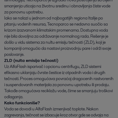
smanjenja uticaja na životnu sredinu i obnavljanja čiste vode
za ponovnu upotrebu.
Iako se nalazi u jednom od najbogatijih regiona Italije po
pitanju vodenih resursa, Tecnoparco se nedavno suočio sa
krizom izazvanom klimatskim promenama. Dostupna voda
nije bila dovoljna za održavanje normalnog rada. Rešenje je
došlo u vidu sistema za nultu emisiju tečnosti (ZLD), koji je
kompaniji omogućio da nastavi proizvodnju pare i održi svoje
poslovanje.
ZLD (nulta emisija tečnosti)
Uz AlfaFlash isparivač i opcionu centrifugu, ZLD sistemi
efikasno uklanjaju čvrste čestice iz otpadnih voda i drugih
tečnosti. Proces omogućava povraćaj dragocenih rastvorenih
i suspendovanih materijala za ponovnu upotrebu ili prodaju.
Takođe omogućava reciklažu vode, čime se smanjuju troškovi
odlaganja.
Kako funkcioniše?
Voda se dovodi u AlfaFlash izmenjivač toplote. Nakon
zagrevanja, tečnost se izbacuje kroz otvor gde se odvaja na