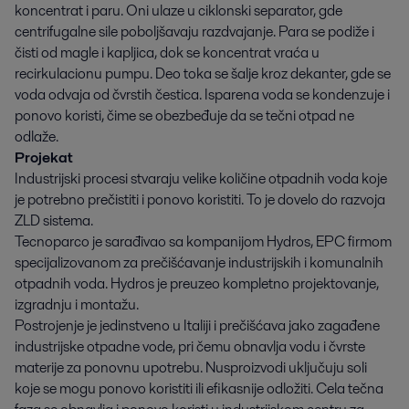
koncentrat i paru. Oni ulaze u ciklonski separator, gde
centrifugalne sile poboljšavaju razdvajanje. Para se podiže i
čisti od magle i kapljica, dok se koncentrat vraća u
recirkulacionu pumpu. Deo toka se šalje kroz dekanter, gde se
voda odvaja od čvrstih čestica. Isparena voda se kondenzuje i
ponovo koristi, čime se obezbeđuje da se tečni otpad ne
odlaže.
Projekat
Industrijski procesi stvaraju velike količine otpadnih voda koje
je potrebno prečistiti i ponovo koristiti. To je dovelo do razvoja
ZLD sistema.
Tecnoparco je sarađivao sa kompanijom Hydros, EPC firmom
specijalizovanom za prečišćavanje industrijskih i komunalnih
otpadnih voda. Hydros je preuzeo kompletno projektovanje,
izgradnju i montažu.
Postrojenje je jedinstveno u Italiji i prečišćava jako zagađene
industrijske otpadne vode, pri čemu obnavlja vodu i čvrste
materije za ponovnu upotrebu. Nusproizvodi uključuju soli
koje se mogu ponovo koristiti ili efikasnije odložiti. Cela tečna