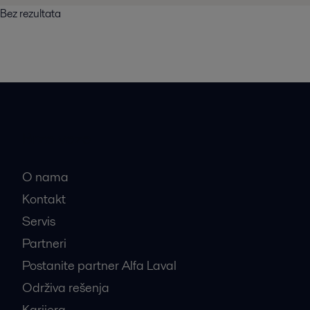
Bez rezultata
Brze veze
O nama
Kontakt
Servis
Partneri
Postanite partner Alfa Laval
Održiva rešenja
Karijera