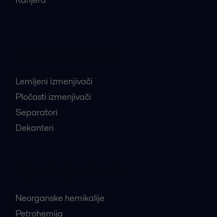
Najtraženiji proizvodi
Lemljeni izmenjivači
Pločasti izmenjivači
Separatori
Dekanteri
Najtraženije industrije
Neorganske hemikalije
Petrohemija