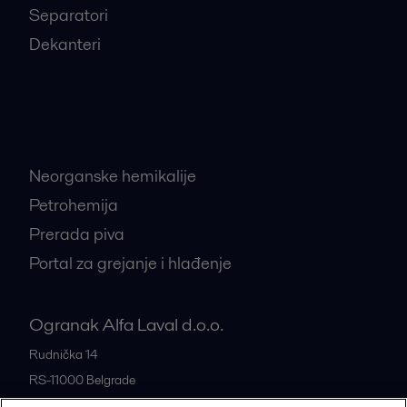
Separatori
Dekanteri
Najtraženije industrije
Neorganske hemikalije
Petrohemija
Prerada piva
Portal za grejanje i hlađenje
Ogranak Alfa Laval d.o.o.
Rudnička 14
RS-11000
Belgrade
Serbia