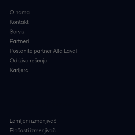
O nama
Kontakt
Servis
Partneri
Postanite partner Alfa Laval
Održiva rešenja
Karijera
Najtraženiji proizvodi
Lemljeni izmenjivači
Pločasti izmenjivači