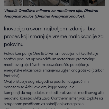
Vlasnik OneOlive mlinova za maslinovo ulje, Dimitris
Anagnostopulos (Dimitris Anagnostopoulos).
Inovacija u svom najboljem izdanju: brz
proces koji smanjuje vreme malaksacije za
polovinu
Fokus kompanije One & Olive na inovacijama i kvalitetu je
snažno poduprt njenim održivim metodama proizvodnje
maslinovog ulja i čvrstom posvećenošću poboljšanju
energetske efikasnosti i smanjenju ugljeničnog otiska (carbon
footprint).
Ovaj pristup je dugi niz godina podržan dugoročnim
odnosom sa Alfa Lavalom, koji je omogućio
kompaniji da napreduje u metodi proizvodnje maslinovog ulja;
nedavno, koristeći Alfa Laval Contherm izmenjivač toplote sa
struganom površinom za poboljšanje energetske