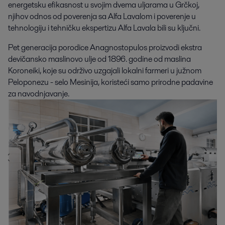
energetsku efikasnost u svojim dvema uljarama u Grčkoj, 
njihov odnos od poverenja sa Alfa Lavalom i poverenje u 
tehnologiju i tehničku ekspertizu Alfa Lavala bili su ključni.
Pet generacija porodice Anagnostopulos proizvodi ekstra
devičansko maslinovo ulje od 1896. godine od maslina
Koroneiki, koje su održivo uzgajali lokalni farmeri u južnom
Peloponezu - selo Mesinija, koristeći samo prirodne padavine
za navodnjavanje.