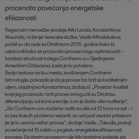
procenata povećanja energetske
efikasnosti
Regionalni menadžer prodaje Alfa Lavala, Konstantinos
Aksaridis, i inženjer terenske službe, Vasilis Mihalakakos,
počeli su da rade sa Dimitrisom 2015. godine kako bi
ustanovili kako se proizvodni procesi mogu optimizovati –
koristeći stručnost kolega Contherm-a u Sjedinjenim
Američkim Državama, kada je to potrebno.
Serija testova na licu mesta, korišćenjem Contherm
tehnologije, pokazala je da je proces bio brži sa kvalitetnijim
uljem, objašnjava Konstantinos, dodajući: „Povećan kvalitet
krajnjeg proizvoda i brži proces omogućili su Dimitrisu
diferencijaciju od konkurencije, a on je dobio više mušterija”.
„Sa Contherm-om možemo raditi sa više od 12 tona na sat – i
to bez ikakvih problema vezanih za rad pod visokim pritiskom
jer je to veoma nežan proces“, dodaje Vasilis. „Takođe, postoji
povećanje od 15 odsto u pogledu energetske efikasnosti
procesa. Sa starim procesom nije bilo toplotne izolacije, pa