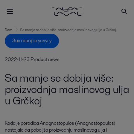
Dom
Sa manje se dobija više: proizvodnja maslinovog ulja u Grčkoj
Захтевајте услугу
2022-11-23
Product news
Sa manje se dobija više:
proizvodnja maslinovog ulja
u Grčkoj
Kada je porodica Anagnostopulos (Anagnostopoulos) 
nastojala da poboljša proizvodnju maslinovog ulja i 