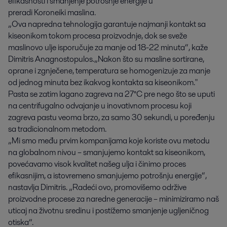
efikasnosti i smanjenje potrošnje energije u
preradi Koroneiki maslina.
„Ova napredna tehnologija garantuje najmanji kontakt sa
kiseonikom tokom procesa proizvodnje, dok se sveže
maslinovo ulje isporučuje za manje od 18-22 minuta“, kaže
Dimitris Anagnostopulos.„Nakon što su masline sortirane,
oprane i zgnječene, temperatura se homogenizuje za manje
od jednog minuta bez ikakvog kontakta sa kiseonikom."
Pasta se zatim lagano zagreva na 27°C pre nego što se uputi
na centrifugalno odvajanje u inovativnom procesu koji
zagreva pastu veoma brzo, za samo 30 sekundi, u poređenju
sa tradicionalnom metodom.
„Mi smo među prvim kompanijama koje koriste ovu metodu
na globalnom nivou – smanjujemo kontakt sa kiseonikom,
povećavamo visok kvalitet našeg ulja i činimo proces
efikasnijim, a istovremeno smanjujemo potrošnju energije“,
nastavlja Dimitris. „Radeći ovo, promovišemo održive
proizvodne procese za naredne generacije – minimiziramo naš
uticaj na životnu sredinu i postižemo smanjenje ugljeničnog
otiska”.