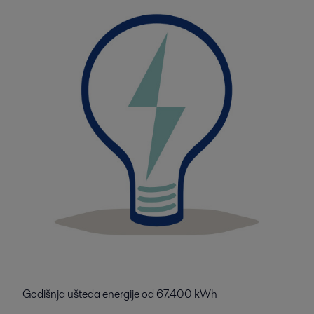
Godišnja ušteda energije od 67.400 kWh