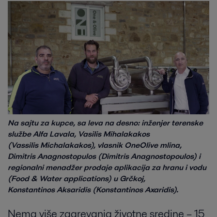
Na sajtu za kupce, sa leva na desno: inženjer terenske
službe Alfa Lavala, Vasilis Mihalakakos
(Vassilis Michalakakos), vlasnik OneOlive mlina,
Dimitris Anagnostopulos (Dimitris Anagnostopoulos) i
regionalni menadžer prodaje aplikacija za hranu i vodu
(Food & Water applications) u Grčkoj,
Konstantinos Aksaridis (Konstantinos Axaridis).
Nema više zagrevanja životne sredine – 15