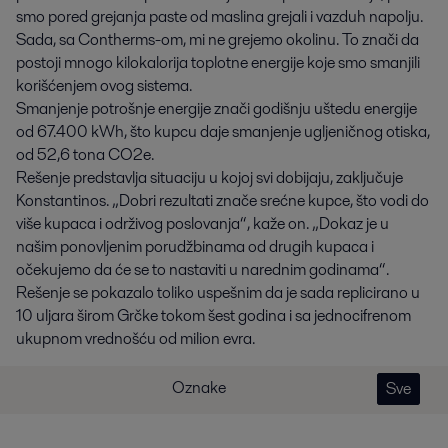
smo pored grejanja paste od maslina grejali i vazduh napolju.
Sada, sa Contherms-om, mi ne grejemo okolinu. To znači da
postoji mnogo kilokalorija toplotne energije koje smo smanjili
korišćenjem ovog sistema.
Smanjenje potrošnje energije znači godišnju uštedu energije
od 67.400 kWh, što kupcu daje smanjenje ugljeničnog otiska,
od 52,6 tona CO2e.
Rešenje predstavlja situaciju u kojoj svi dobijaju, zaključuje
Konstantinos. „Dobri rezultati znače srećne kupce, što vodi do
više kupaca i održivog poslovanja“, kaže on. „Dokaz je u
našim ponovljenim porudžbinama od drugih kupaca i
očekujemo da će se to nastaviti u narednim godinama“.
Rešenje se pokazalo toliko uspešnim da je sada replicirano u
10 uljara širom Grčke tokom šest godina i sa jednocifrenom
ukupnom vrednošću od milion evra.
Oznake
Sve