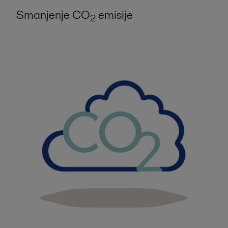
Smanjenje CO
emisije
2