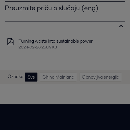
Preuzmite priču o slučaju (eng)
Turning waste into sustainable power
2024-02-26 258,9 KB
Oznake
Sve
China Mainland
Obnovljiva energija
Brze veze