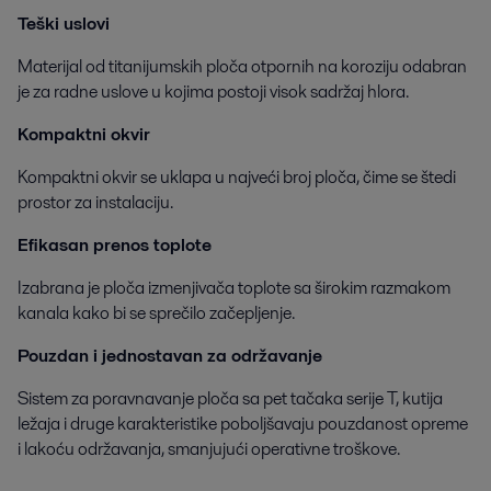
Teški uslovi
Materijal od titanijumskih ploča otpornih na koroziju odabran
je za radne uslove u kojima postoji visok sadržaj hlora.
Kompaktni okvir
Kompaktni okvir se uklapa u najveći broj ploča, čime se štedi
prostor za instalaciju.
Efikasan prenos toplote
Izabrana je ploča izmenjivača toplote sa širokim razmakom
kanala kako bi se sprečilo začepljenje.
Pouzdan i jednostavan za održavanje
Sistem za poravnavanje ploča sa pet tačaka serije T, kutija
ležaja i druge karakteristike poboljšavaju pouzdanost opreme
i lakoću održavanja, smanjujući operativne troškove.