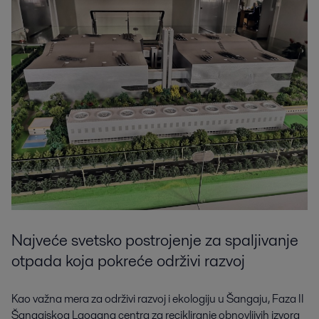
Najveće svetsko postrojenje za spaljivanje
otpada koja pokreće održivi razvoj
Kao važna mera za održivi razvoj i ekologiju u Šangaju, Faza II
Šangajskog Laogang centra za recikliranje obnovljivih izvora