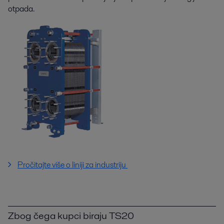
otpada.
Pročitajte više o liniji za industriju
Zbog čega kupci biraju TS20