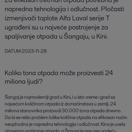
napredna tehnologija i odlučnost. Pločasti
izmenjivači toplote Alfa Laval serije T
ugrađeni su u najveće postrojenje za
spaljivanje otpada u Šangaju, u Kini.
DATUM
2023-11-28
Koliko tona otpada može proizvesti 24
miliona ljudi?
Šangaj je najmoderniji grad u Kini, i u isto vreme i grad sa
najvećom količinom otpada iz domaćinstava u zemlji. 24
miliona stanovnika proizvodi 30.000 tona otpada dnevno.
Da bi se rešio problem tolike količine otpada na efikasan način
neophodna je napredna tehnologija i odlučnost. Kina je uvela
obavezno sortiranje otpada, a Šangaj je preuzeo vodeću