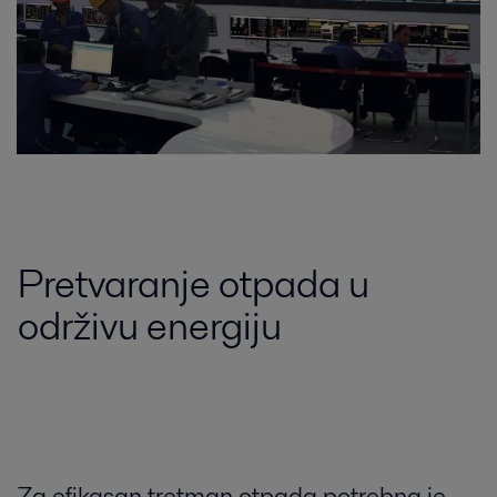
Pretvaranje otpada u
održivu energiju
Za efikasan tretman otpada potrebna je