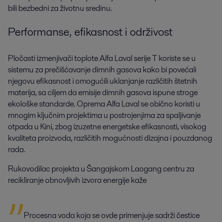
bili bezbedni za životnu sredinu.
Performanse, efikasnost i održivost
Pločasti izmenjivači toplote Alfa Laval serije T koriste se u
sistemu za prečišćavanje dimnih gasova kako bi povećali
njegovu efikasnost i omogućili uklanjanje različitih štetnih
materija, sa ciljem da emisije dimnih gasova ispune stroge
ekološke standarde. Oprema Alfa Laval se obično koristi u
mnogim ključnim projektima u postrojenjima za spaljivanje
otpada u Kini, zbog izuzetne energetske efikasnosti, visokog
kvaliteta proizvoda, različitih mogućnosti dizajna i pouzdanog
rada.
Rukovodilac projekta u Šangajskom Laogang centru za
recikliranje obnovljivih izvora energije kaže
Procesna voda koja se ovde primenjuje sadrži čestice