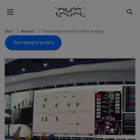
Dom
Iskustva
Pretvaranje otpada u održivu energiju
Захтевајте услугу