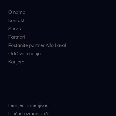
O nama
Kontakt
Servis
Partneri
Postanite partner Alfa Laval
Održiva rešenja
Karijera
Najtraženiji proizvodi
Lemljeni izmenjivači
Pločasti izmenjivači