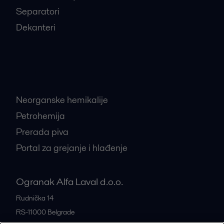
Separatori
Dekanteri
Najtraženije industrije
Neorganske hemikalije
Petrohemija
Prerada piva
Portal za grejanje i hlađenje
Ogranak Alfa Laval d.o.o.
Rudnička 14
RS-11000
Belgrade