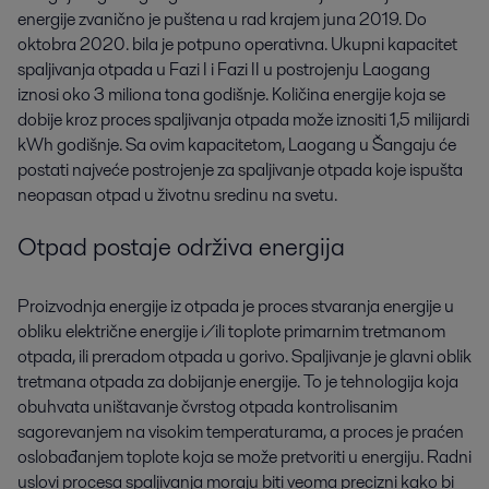
energije zvanično je puštena u rad krajem juna 2019. Do
oktobra 2020. bila je potpuno operativna. Ukupni kapacitet
spaljivanja otpada u Fazi I i Fazi II u postrojenju Laogang
iznosi oko 3 miliona tona godišnje. Količina energije koja se
dobije kroz proces spaljivanja otpada može iznositi 1,5 milijardi
kWh godišnje. Sa ovim kapacitetom, Laogang u Šangaju će
postati najveće postrojenje za spaljivanje otpada koje ispušta
neopasan otpad u životnu sredinu na svetu.
Otpad postaje održiva energija
Proizvodnja energije iz otpada je proces stvaranja energije u
obliku električne energije i/ili toplote primarnim tretmanom
otpada, ili preradom otpada u gorivo. Spaljivanje je glavni oblik
tretmana otpada za dobijanje energije. To je tehnologija koja
obuhvata uništavanje čvrstog otpada kontrolisanim
sagorevanjem na visokim temperaturama, a proces je praćen
oslobađanjem toplote koja se može pretvoriti u energiju. Radni
uslovi procesa spaljivanja moraju biti veoma precizni kako bi