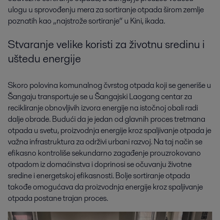
ulogu u sprovođenju mera za sortiranje otpada širom zemlje
poznatih kao „najstrože sortiranje“ u Kini, ikada.
Stvaranje velike koristi za životnu sredinu i
uštedu energije
Skoro polovina komunalnog čvrstog otpada koji se generiše u
Šangaju transportuje se u Šangajski Laogang centar za
recikliranje obnovljivih izvora energije na istočnoj obali radi
dalje obrade. Budući da je jedan od glavnih proces tretmana
otpada u svetu, proizvodnja energije kroz spaljivanje otpada je
važna infrastruktura za održivi urbani razvoj. Na taj način se
efikasno kontroliše sekundarno zagađenje prouzrokovano
otpadom iz domaćinstva i doprinosi se očuvanju životne
sredine i energetskoj efikasnosti. Bolje sortiranje otpada
takođe omogućava da proizvodnja energije kroz spaljivanje
otpada postane trajan proces.