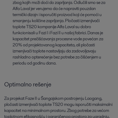
zbog kojih moži doći do zaprljanja. Odlučili smo se za
Alfa Laval jer verujemo da će napraviti pouzdan
termički dizajn i isporučiti proizvod koji će pomoći u
smanjenju količine zaprljanja. Pločasti izmenjivači
toplote TS20 kompanije Alfa Laval su dobro
funkcionisali u Fazi I i Fazi II u našoj fabrici. Danas je
kapacitet prečišćavanja procesne vode povećan za
20% od projektovanog kapaciteta, ali pločasti
izmenjivači toplote nastavljaju da zadovoljavaju
rashladno opterećenje bez potrebe za čišćenjem u
periodu od godinu dana.
Optimalno rešenje
Za projekat Faze II u Šangajskom postrojenju Laogang,
pločasti izmenjivači toplote TS20 mogu isporučiti maksimalni
kapacitet na minimalnom prostoru. Zbog potrebe za većom
toplotnom efikasnošću i ograničenog prostora za ugradnju,